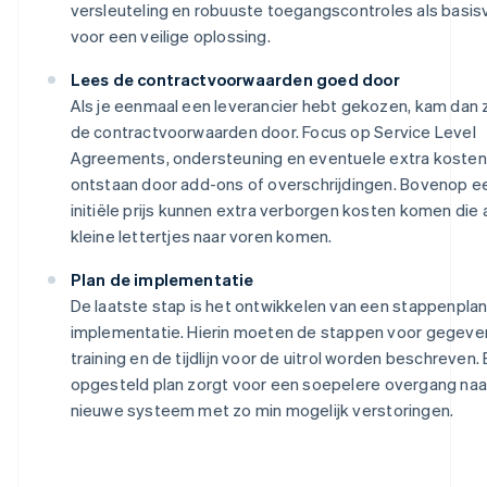
versleuteling en robuuste toegangscontroles als basis
voor een veilige oplossing.
Lees de contractvoorwaarden goed door
Als je eenmaal een leverancier hebt gekozen, kam dan 
de contractvoorwaarden door. Focus op Service Level
Agreements, ondersteuning en eventuele extra kosten
ontstaan door add-ons of overschrijdingen. Bovenop e
initiële prijs kunnen extra verborgen kosten komen die a
kleine lettertjes naar voren komen.
Plan de implementatie
De laatste stap is het ontwikkelen van een stappenpla
implementatie. Hierin moeten de stappen voor gegeve
training en de tijdlijn voor de uitrol worden beschreven
Australië
opgesteld plan zorgt voor een soepelere overgang naa
English
België
nieuwe systeem met zo min mogelijk verstoringen.
Nederlands
Français
Deutsch
English
Brazilië
Português
English