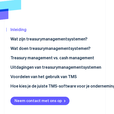
Oprichting van een start-up
Climate
CO₂-verwijdering
Ecosysteem
Identity
Partners
Inleiding
Online identiteitsverificatie
Stripe App
Marketplace
Wat zijn treasurymanagementsystemen?
Wat doen treasurymanagementsystemen?
Treasury management vs. cash management
Stripe Sessions 2026
Ontdek hoe Stripe de economische infrastructu
Toepassingsgebied
Uitdagingen van treasurymanagementsystemen
Nu bekijken
Complexiteit
Voordelen van het gebruik van TMS
Strategische focus
Hoe kies je de juiste TMS-software voor je ondernemin
Technologie
Neem contact met ons op
Risicobeheer