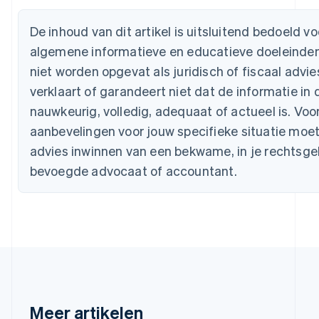
Bulgarije
English
De inhoud van dit artikel is uitsluitend bedoeld vo
Canada
English
Français
algemene informatieve en educatieve doeleinde
Cyprus
niet worden opgevat als juridisch of fiscaal advies
English
Denemarken
verklaart of garandeert niet dat de informatie in d
English
nauwkeurig, volledig, adequaat of actueel is. Voo
Duitsland
aanbevelingen voor jouw specifieke situatie moet
Deutsch
English
Estland
advies inwinnen van een bekwame, in je rechtsge
English
bevoegde advocaat of accountant.
Finland
English
Svenska
Frankrijk
Français
English
Gibraltar
English
Griekenland
English
Hongarije
Meer artikelen
English