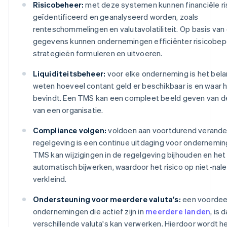
Risicobeheer:
met deze systemen kunnen financiële ri
geïdentificeerd en geanalyseerd worden, zoals
renteschommelingen en valutavolatiliteit. Op basis van
gegevens kunnen ondernemingen efficiënter risicobe
strategieën formuleren en uitvoeren.
Liquiditeitsbeheer:
voor elke onderneming is het belan
weten hoeveel contant geld er beschikbaar is en waar h
bevindt. Een TMS kan een compleet beeld geven van de 
van een organisatie.
Compliance volgen:
voldoen aan voortdurend verand
regelgeving is een continue uitdaging voor ondernemin
TMS kan wijzigingen in de regelgeving bijhouden en he
automatisch bijwerken, waardoor het risico op niet-nal
verkleind.
Ondersteuning voor meerdere valuta's:
een voordee
ondernemingen die actief zijn in
meerdere landen
, is
verschillende valuta's kan verwerken. Hierdoor wordt h