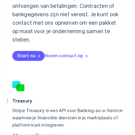
Malta
ontvangen van betalingen. Contracten of
English
Mexico
bankgegevens zijn niet vereist. Je kunt ook
Español
English
contact met ons opnemen om een pakket
Nederland
op maat voor je onderneming samen te
Nederlands
English
Nieuw-Zeeland
stellen.
English
Noorwegen
Start nu
Neem contact op
English
Oostenrijk
Deutsch
English
Polen
English
Portugal
Português
English
Roemenië
Treasury
English
Singapore
Stripe Treasury is een API voor Banking-as-a-Service
English
简体中文
waarmee je financiële diensten in je marktplaats of
Slovenië
platform kunt integreren.
English
Italiano