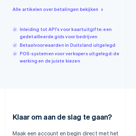
Hongkong SAR, China
English
简体中文
Alle artikelen over betalingen bekijken
Ierland
English
India
Inleiding tot API's voor kaartuitgifte: een
English
gedetailleerde gids voor bedrijven
Italië
Italiano
English
Betaalvoorwaarden in Duitsland uitgelegd
Japan
POS-systemen voor verkopers uitgelegd: de
日本語
English
werking en de juiste kiezen
Kroatië
English
Italiano
Letland
English
Liechtenstein
Deutsch
English
Litouwen
English
Luxemburg
Klaar om aan de slag te gaan?
Français
Deutsch
English
Maleisië
English
简体中文
Maak een account en begin direct met het