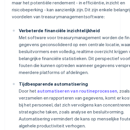
maar het potentiële rendement - in efficiëntie, inzicht en
risicobeperking - kan aanzienlijk zijn. Dit zijn enkele belangr
voordelen van treasurymanagementsoftware:
Verbeterde financiële inzichtelijkheid
Met software voor treasurymanagement worden de fin
gegevens geconsolideerd op een centrale locatie, waa
besluitvormers een volledig, realtime overzicht krijgen 
belangrijke financiële statistieken. Dit perspectief vo
fouten die kunnen optreden wanneer gegevens versprei
meerdere platforms of afdelingen.
Tijdbesparende automatisering
Door het
automatiseren van routineprocessen
, zoal
verzamelen en rapporteren van gegevens, komt er kostba
bij het personeel, dat zich vervolgens kan concentrere
strategische taken, zoals analyse en besluitvorming.
Automatisering vermindert de kans op menselijke fout
algehele productiviteit verhogen.