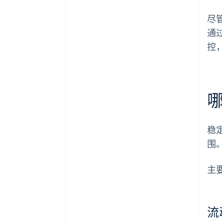
尽
通
控
稳
围
主
流