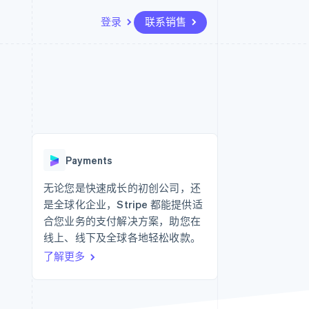
登录
联系销售
资源
生态系统
联系
场
更多
应用集成
合作伙伴
联系销售
Product roadmap
代码示例
Stripe App Marketplace
成为合作伙伴
了解未来规划
开发者博客
API 状态
Radar
欺诈防范
Payments
Atlas
初创企业注册
无论您是快速成长的初创公司，还
是全球化企业，Stripe 都能提供适
Climate
碳移除
合您业务的支付解决方案，助您在
线上、线下及全球各地轻松收款。
了解更多