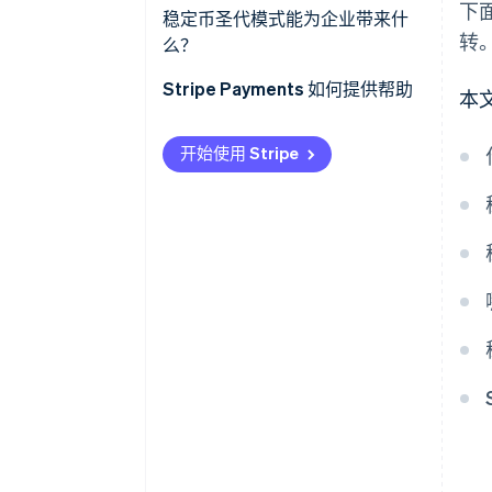
下
流动性缺口
稳定币圣代模式能为企业带来什
功能性
转
么？
监管不确定性
无需预先为境外账户注资
Stripe Payments 如何提供帮助
本
发行方风险
要管理的中介机构更少
技术开销
开始使用 Stripe
透明度更高、对账更简单