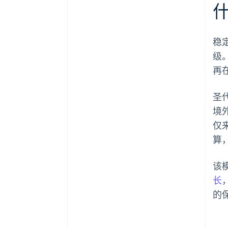
稳
级
再
圣
境
仅
算
该
长
的