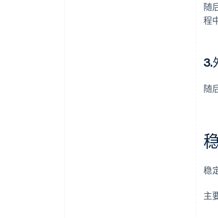
随
程
3
随
稳
主