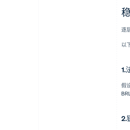
逐
以
1
假
BR
2