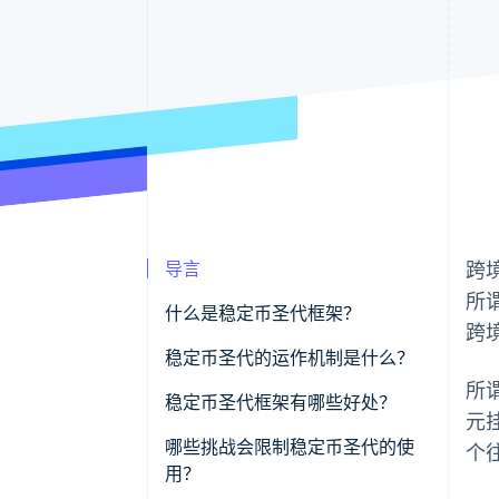
导言
跨
所
什么是稳定币圣代框架？
跨
稳定币圣代的运作机制是什么？
所
1.法币转本地稳定币
稳定币圣代框架有哪些好处？
元
2.链上稳定币交换
速度
哪些挑战会限制稳定币圣代的使
个
用？
3.外币稳定币转法币
成本