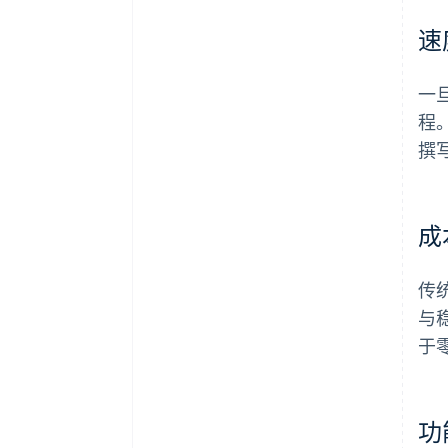
速
一
程
撰
成
传
与
于
功