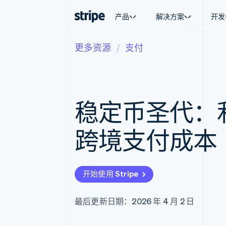
产品
解决方案
开发
更多资源
支付
按企业阶段
文档
学习
按应用场
支持
支付
营收
大型企业
Stripe 文档
博客
智能体
获取支
Payments
Billing
初创企业
API 参考文档
客户案例
加密货
托管支
在线支付
经常性收入
库与 SDK
指南
电子商
专业服
Payment links
Metronome
Stripe Apps
稳定币圣代：
嵌入式
无代码支付
按用量计费
财务自
Checkout
Subscriptions
全球化
预构建支付界面
订阅管理
应用内
跨境支付成本
Elements
Invoicing
交易市
灵活的 UI 组件
一次性或定期账单
资金管
Payment methods
Tax
平台
接入 125+ 种支付方式
销售税和增值税自动
SaaS
Authorization Boost
Revenue Recogniti
开始使用 Stripe
支付成功率优化
会计自动化
Link
Stripe Sigma
加速结账
自定义报告
最后更新日期：2026 年 4 月 2 日
Data Pipeline
数据同步