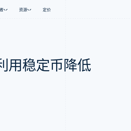
者
资源
定价
景
指南
按行业
公司
资金管理
平台和交易市
商务
持
接受线上付款
AI 企业
产品路线图
Global Payouts
Connect
币
持方案
实施预置结账流程
创作者经济
Sessions 年度大会
向第三方打款
平台支付
务
务
构建平台或交易市场
游戏
招聘
利用稳定币降低
金融
管理订阅
酒店、旅游与休闲
资讯中心
动化
提供按用量计费
保险
Stripe Press
企业
发行稳定币支持的支付卡
媒体与娱乐
支付
通过智能体配置和管理服务
非营利组织
场
专业服务
理
公共部门
零售
化
on