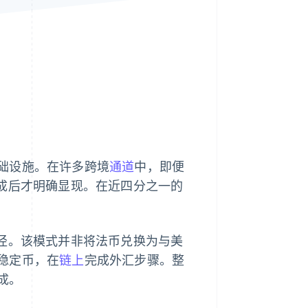
Stripe Sessions 2026
了解 Stripe 如何为 AI 构
建经济基础设施。
立即观看
础设施。在许多跨境
通道
中，即便
完成后才明确显现。在近四分之一的
径。该模式并非将法币兑换为与美
稳定币，在
链上
完成外汇步骤。整
成。