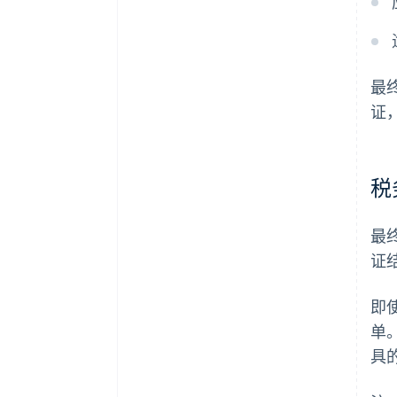
最
证
税
最
证
即
单
具