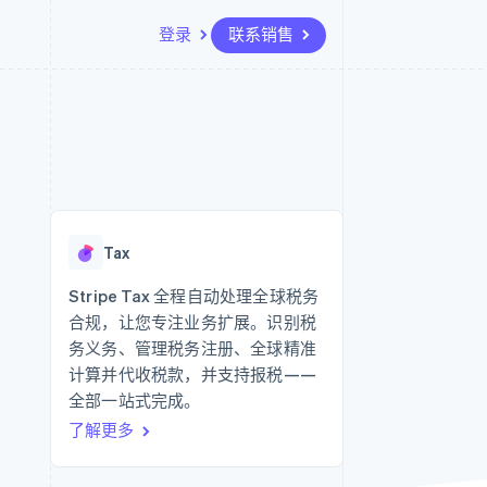
登录
联系销售
资源
生态系统
联系
场
更多
应用集成
合作伙伴
联系销售
Product roadmap
代码示例
Stripe App Marketplace
成为合作伙伴
了解未来规划
开发者博客
API 状态
Radar
欺诈防范
Tax
Atlas
初创企业注册
Stripe Tax 全程自动处理全球税务
合规，让您专注业务扩展。识别税
Climate
碳移除
务义务、管理税务注册、全球精准
计算并代收税款，并支持报税——
全部一站式完成。
了解更多