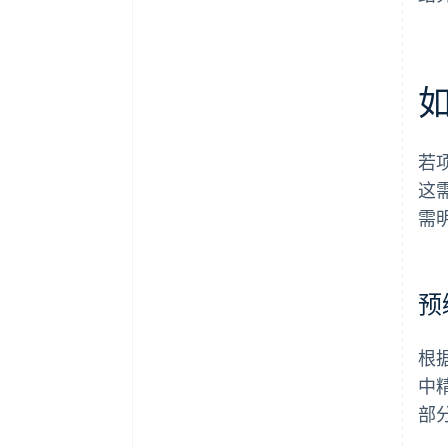
若
这
需
预
根
中
部