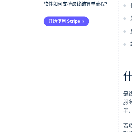
税务处理需考虑哪些要点？
软件如何支持最终结算单流程？
可适用哪些抵扣项目？
开始使用 Stripe
最
服
毕
若