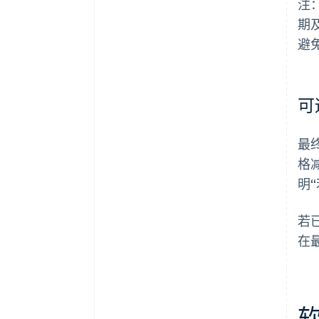
注
期
避
可
最
格
明“
若
在