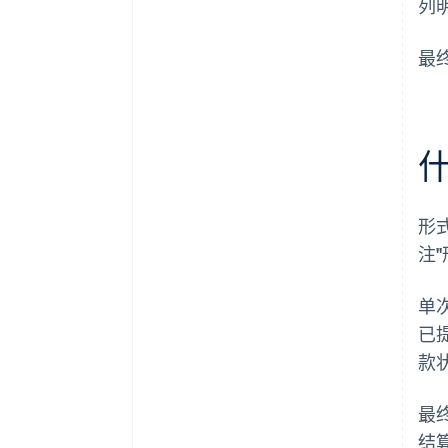
列
最
形
注
单
已
款
最
结