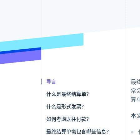
导言
最
常
什么是最终结算单？
算
什么是形式发票？
本
如何考虑既往付款？
预缴增值税如何处理？
最终结算单需包含哪些信息？