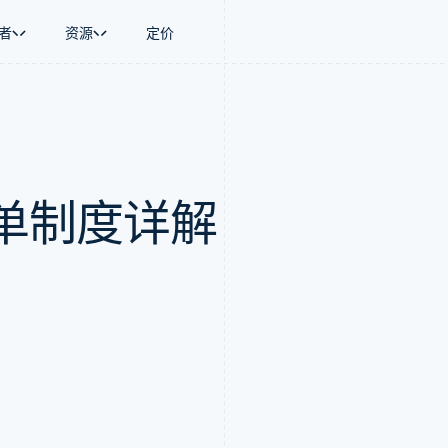
者
资源
定价
景
指南
按行业
公司
资金管理
平台和交易市
商务
持
接受线上付款
AI 企业
产品路线图
Global Payouts
Connect
币
持方案
实施预置结账流程
创作者经济
Sessions 年度大会
向第三方打款
平台支付
务
务
构建平台或交易市场
游戏
招聘
单制度详解
金融
管理订阅
酒店、旅游与休闲
资讯中心
动化
提供按用量计费
保险
Stripe Press
企业
发行稳定币支持的支付卡
媒体与娱乐
支付
通过智能体配置和管理服务
非营利组织
场
专业服务
理
公共部门
零售
化
on