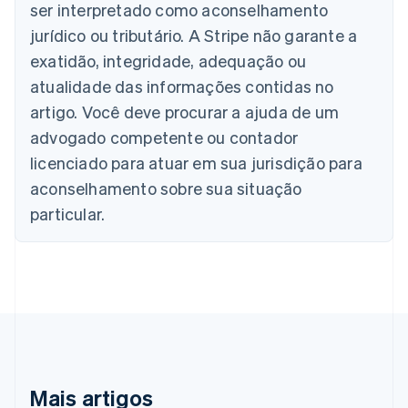
Deutsch
English
ser interpretado como aconselhamento
Austrália
jurídico ou tributário. A Stripe não garante a
English
Áustria
exatidão, integridade, adequação ou
Deutsch
English
atualidade das informações contidas no
Bélgica
artigo. Você deve procurar a ajuda de um
Nederlands
Français
Deutsch
English
Brasil
advogado competente ou contador
Português
English
licenciado para atuar em sua jurisdição para
Bulgária
aconselhamento sobre sua situação
English
Canadá
particular.
English
Français
China continental
简体中文
English
Chipre
English
Croácia
English
Italiano
Dinamarca
English
Emirados Árabes Unidos
Mais artigos
English