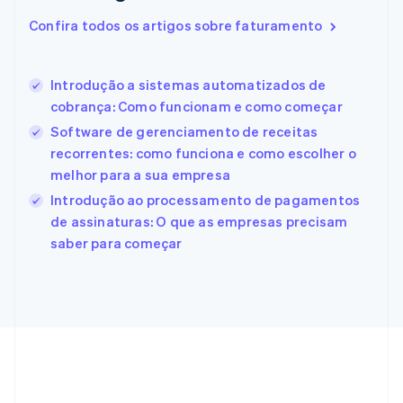
Eslováquia
Confira todos os artigos sobre faturamento
English
Eslovênia
English
Italiano
Introdução a sistemas automatizados de
Espanha
cobrança: Como funcionam e como começar
Español
English
Estados Unidos
Software de gerenciamento de receitas
English
Español
简体中文
recorrentes: como funciona e como escolher o
Estônia
melhor para a sua empresa
English
Introdução ao processamento de pagamentos
Finlândia
de assinaturas: O que as empresas precisam
English
Svenska
França
saber para começar
Français
English
Gibraltar
English
Grécia
English
Hungria
English
Índia
English