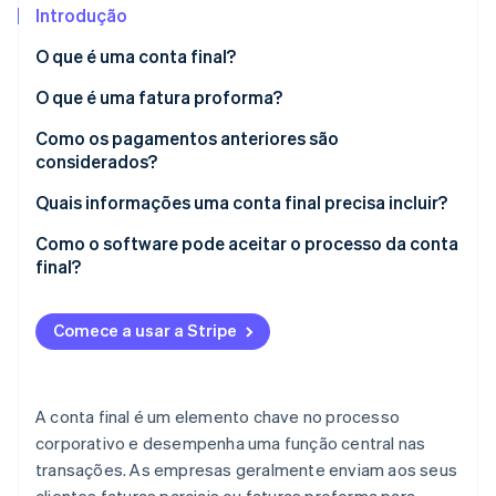
Veja o que está chegando
Introdução
Radar
O que é uma conta final?
Ecossistema
Prevenção de fraudes
O que é uma fatura proforma?
Parceiros
Atlas
Stripe App Marketplace
Incorporação de startups
Como os pagamentos anteriores são
Climate
considerados?
Remoção de carbono
Como o IVA pré-pago é tratado?
Quais informações uma conta final precisa incluir?
Identity
Verificação de identidade
O que deve ser considerado para fins tributários?
Como o software pode aceitar o processo da conta
final?
Quais deduções podem ser aplicadas?
Comece a usar a Stripe
Stripe Sessions 2026
Veja como a Stripe está construindo a infraestrutura econ
Assista agora
A conta final é um elemento chave no processo
corporativo e desempenha uma função central nas
transações. As empresas geralmente enviam aos seus