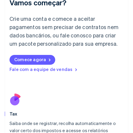
Vamos começar?
Irlanda
English
Crie uma conta e comece a aceitar
Itália
Italiano
English
pagamentos sem precisar de contratos nem
Japão
dados bancários, ou fale conosco para criar
日本語
English
Letônia
um pacote personalizado para sua empresa.
English
Liechtenstein
Comece agora
Deutsch
English
Lituânia
Fale com a equipe de vendas
English
Luxemburgo
Français
Deutsch
English
Malásia
English
简体中文
Malta
English
Tax
México
Español
English
Saiba onde se registrar, recolha automaticamente o
Noruega
valor certo dos impostos e acesse os relatórios
English