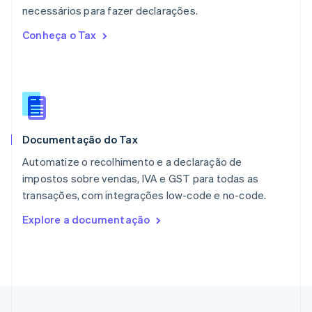
necessários para fazer declarações.
Nova Zelândia
English
Conheça o Tax
Países Baixos
Nederlands
English
Polônia
English
Portugal
Português
English
RAE de Hong Kong, China
Documentação do Tax
English
简体中文
Reino Unido
Automatize o recolhimento e a declaração de
English
impostos sobre vendas, IVA e GST para todas as
República Tcheca
transações, com integrações low-code e no-code.
English
Romênia
Explore a documentação
English
Singapura
English
简体中文
Suécia
Svenska
English
Suíça
Deutsch
Français
Italiano
English