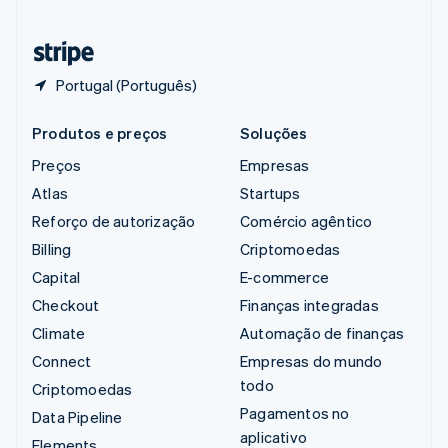
Tailândia
ไทย
English
Portugal (Português)
Produtos e preços
Soluções
Preços
Empresas
Atlas
Startups
Reforço de autorização
Comércio agêntico
Billing
Criptomoedas
Capital
E-commerce
Checkout
Finanças integradas
Climate
Automação de finanças
Connect
Empresas do mundo
todo
Criptomoedas
Pagamentos no
Data Pipeline
aplicativo
Elements