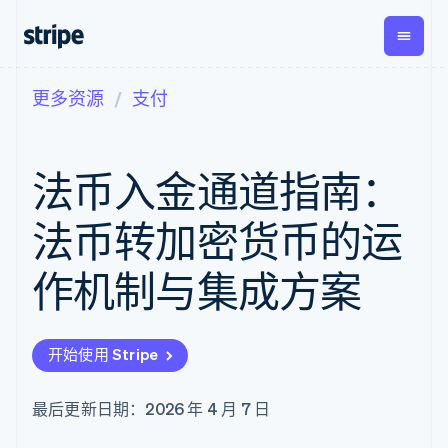
更多资源
支付
按企业阶段
文档
学习
支付
营收
资金管
平台
理
易市
大型企业
Stripe 文档
博客
Payments
Billing
初创企业
API 参考文档
客户案例
法币入金通道指南：
在线支付
经常性收入
Global
Conn
库与 SDK
指南
Payment links
Metronome
Payouts
Stripe Apps
按用量计费
平台
法币转加密货币的运
无代码支付
Subscriptions
向第三
按应用场景
Checkout
方打款
支持
预构建支付界
订阅管理
作机制与集成方案
指南
智能体商务
面
Invoicing
加密货币
获取支持
一次性或定期
Elements
电子商务
接受线上付款
托管支持方案
灵活的 UI 组件
账单
嵌入式金融
实施预置结账流程
专业服务
Payment
Tax
开始使用 Stripe
财务自动化
构建平台或交易市场
methods
销售税和增值
全球化企业
管理订阅
接入 125+ 种支
税自动化
应用内支付
提供按用量计费
付方式
Revenue
最后更新日期：2026 年 4 月 7 日
交易市场
发行稳定币支持的支付卡
Authorization
Recognition
公司
资金管理
通过智能体配置和管理服
Boost
会计自动化
平台
务