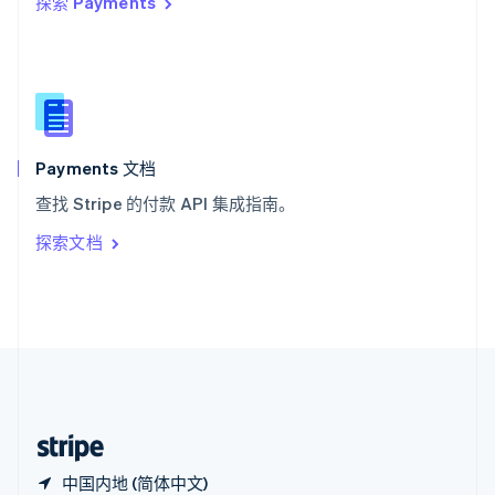
探索 Payments
西班牙
Español
English
新加坡
English
简体中文
新西兰
English
匈牙利
English
Payments 文档
意大利
查找 Stripe 的付款 API 集成指南。
Italiano
English
印度
探索文档
English
英国
English
直布罗陀
English
中国内地
简体中文
English
中国香港特别行政区
English
简体中文
中国内地 (简体中文)