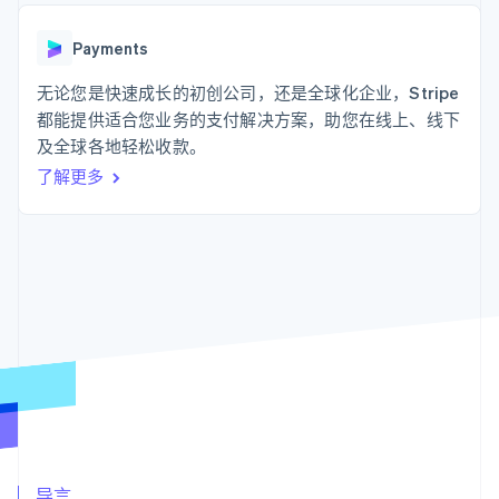
支付成功率优
Stripe Sigma
产品路线图
SaaS
化
自定义报告
Sessions 年度大会
Link
Data Pipeline
Payments
招聘
加速结账
数据同步
资讯中心
资源
无论您是快速成长的初创公司，还是全球化企业，Stripe
Stripe Press
按行业
都能提供适合您业务的支付解决方案，助您在线上、线下
应用集成
及全球各地轻松收款。
AI 企业
代码示例
更多
创作者经济
开发者博客
联系
了解更多
Product roadmap
游戏
API 状态
了解未来规划
酒店、旅游与休闲
联系销售
保险
Radar
成为合作伙伴
媒体与娱乐
欺诈防范
非营利组织
Atlas
专业服务
初创企业注册
公共部门
零售
Climate
碳移除
生态系统
合作伙伴
Stripe App Marketplace
Stripe Sessions 2026
导言