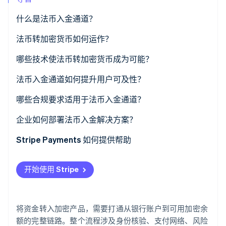
了解 Stripe 如何为 AI 构建经济基础设施。
立即观看
什么是法币入金通道？
法币转加密货币如何运作？
入口
哪些技术使法币转加密货币成为可能？
客户身份验证 (KYC) 与身份检查
支付网络
法币入金通道如何提升用户可及性？
发起付款
身份验证工具
哪些合规要求适用于法币入金通道？
转换与流动性
流动性与交易执行
企业如何部署法币入金解决方案？
交付
钱包与区块链基础设施
嵌入式组件
Stripe Payments 如何提供帮助
API 与集成工具
托管式流程
开始使用 Stripe
API 集成
将资金转入加密产品，需要打通从银行账户到可用加密余
额的完整链路。整个流程涉及身份核验、支付网络、风险