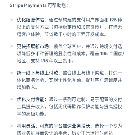
Stripe Payments 可帮助您：
优化结账体验：
通过预构建的支付用户界面和 125 种
以上的支付方式（包括稳定币和加密货币），打造无
缝客户体验，节省数千小时的工程开发成本。
更快拓展新市场：
覆盖全球客户，并通过跨境支付选
项降低多币种管理的复杂性和成本，覆盖 195 个国家/
地区、支持 135 种以上货币。
统一线下与线上付款：
整合线上与线下渠道，打造一
体化商务体验，实现个性化互动、提升客户忠诚度并
增加收入。
优化支付性能：
通过一系列可定制、易于配置的支付
阿联酋
工具提升收入，包括无代码欺诈保护功能与提高授权
English
爱尔兰
率的高级功能。
English
爱沙尼亚
利用灵活、可靠的平台加速业务增长：
选择一个专为
English
随业务扩展而设计的平台，历史正常运行时间达