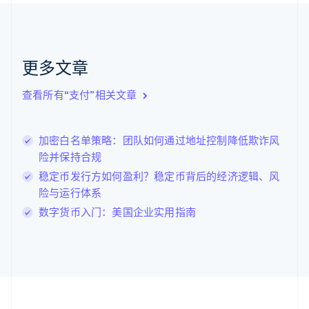
加拿大
English
Français
捷克
English
克罗地亚
更多文章
English
Italiano
拉脱维亚
查看所有“支付”相关文章
English
立陶宛
English
加密白名单策略：团队如何通过地址控制降低欺诈风
列支敦士登
险并保持合规
Deutsch
English
卢森堡
稳定币发行方如何盈利？稳定币背后的经济逻辑、风
Français
Deutsch
English
险与运行体系
罗马尼亚
数字货币入门：美国企业实用指南
English
马尔他
English
马来西亚
English
简体中文
美国
English
Español
简体中文