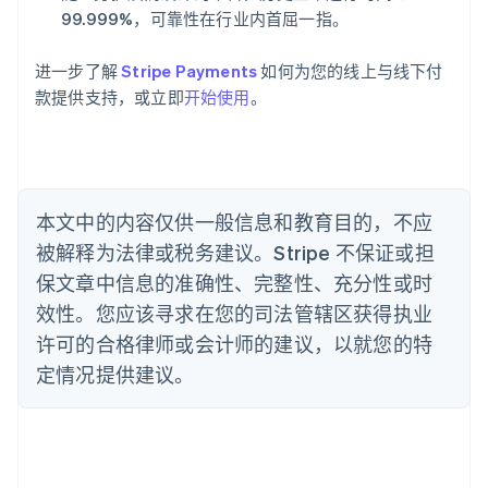
奥地利
99.999%，可靠性在行业内首屈一指。
Deutsch
English
澳大利亚
进一步了解
Stripe Payments
如何为您的线上与线下付
English
巴西
款提供支持，或立即
开始使用
。
Português
English
保加利亚
English
比利时
Nederlands
Français
Deutsch
English
本文中的内容仅供一般信息和教育目的，不应
波兰
被解释为法律或税务建议。Stripe 不保证或担
English
丹麦
保文章中信息的准确性、完整性、充分性或时
English
效性。您应该寻求在您的司法管辖区获得执业
德国
Deutsch
English
许可的合格律师或会计师的建议，以就您的特
法国
定情况提供建议。
Français
English
芬兰
English
Svenska
荷兰
Nederlands
English