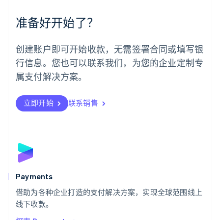
墨西哥
Español
English
准备好开始了？
挪威
English
葡萄牙
创建账户即可开始收款，无需签署合同或填写银
Português
English
行信息。您也可以联系我们，为您的企业定制专
日本
日本語
English
属支付解决方案。
瑞典
Svenska
English
瑞士
立即开始
联系销售
Deutsch
Français
Italiano
English
塞浦路斯
English
斯洛伐克
English
斯洛文尼亚
English
Italiano
Payments
泰国
ไทย
English
借助为各种企业打造的支付解决方案，实现全球范围线上
希腊
线下收款。
English