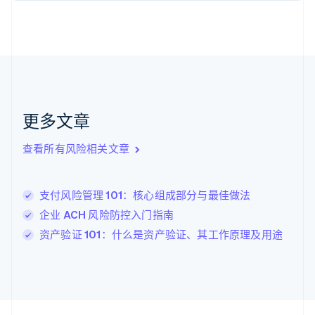
加拿大
English
Français
捷克
English
克罗地亚
English
Italiano
拉脱维亚
English
更多文章
立陶宛
English
列支敦士登
查看所有风险相关文章
Deutsch
English
卢森堡
Français
Deutsch
English
支付风险管理 101：核心组成部分与最佳做法
罗马尼亚
企业 ACH 风险防控入门指南
English
马尔他
资产验证 101：什么是资产验证、其工作原理及用途
English
马来西亚
English
简体中文
美国
English
Español
简体中文