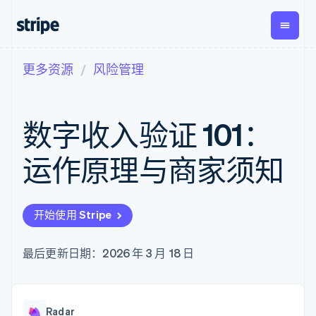
更多资源
风险管理
按企业阶段
文档
学习
支付
营收
资金管
平台
理
易市
大型企业
Stripe 文档
博客
Payments
Billing
初创企业
API 参考文档
客户案例
数字收入验证 101：
在线支付
经常性收入
Global
Conn
库与 SDK
指南
Payment links
Metronome
Payouts
Stripe Apps
按用量计费
平台
运作原理与商家须知
无代码支付
Subscriptions
向第三
按应用场景
Checkout
方打款
支持
预构建支付界
订阅管理
指南
智能体商务
面
Invoicing
加密货币
获取支持
一次性或定期
Elements
开始使用 Stripe
电子商务
接受线上付款
托管支持方案
灵活的 UI 组件
账单
嵌入式金融
实施预置结账流程
专业服务
支付方式
Tax
财务自动化
构建平台或交易市场
最后更新日期：2026 年 3 月 18 日
支持 125 种以
销售税和增值
全球化企业
管理订阅
上
税自动化
应用内支付
提供按用量计费
Authorization
Revenue
交易市场
发行稳定币支持的支付卡
Boost
Recognition
公司
资金管理
通过智能体配置和管理服
支付成功率优
会计自动化
Radar
平台
务