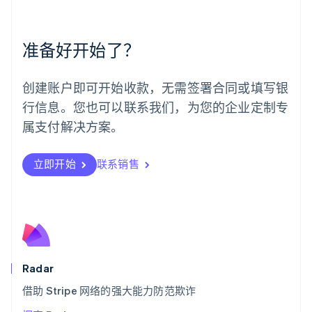
墨西哥
Español
English
挪威
准备好开始了？
English
葡萄牙
Português
English
创建账户即可开始收款，无需签署合同或填写银
日本
行信息。您也可以联系我们，为您的企业定制专
日本語
English
瑞典
属支付解决方案。
Svenska
English
瑞士
Deutsch
Français
Italiano
English
立即开始
联系销售
塞浦路斯
English
斯洛伐克
English
斯洛文尼亚
English
Italiano
泰国
Radar
ไทย
English
希腊
借助 Stripe 网络的强大能力防范欺诈
English