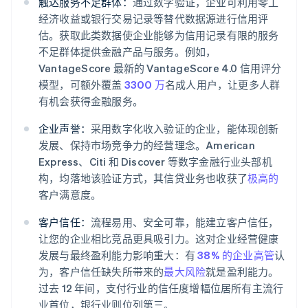
触达服务不足群体：
通过数字验证，企业可利用零工
经济收益或银行交易记录等替代数据源进行信用评
估。获取此类数据使企业能够为信用记录有限的服务
不足群体提供金融产品与服务。例如，
VantageScore 最新的 VantageScore 4.0 信用评分
模型，可额外覆盖
3300 万
名成人用户，让更多人群
有机会获得金融服务。
企业声誉：
采用数字化收入验证的企业，能体现创新
发展、保持市场竞争力的经营理念。American
Express、Citi 和 Discover 等数字金融行业头部机
构，均落地该验证方式，其信贷业务也收获了
极高的
客户满意度。
客户信任：
流程易用、安全可靠，能建立客户信任，
让您的企业相比竞品更具吸引力。这对企业经营健康
发展与最终盈利能力影响重大：有
38% 的企业高管
认
为，客户信任缺失所带来的
最大风险
就是盈利能力。
过去 12 年间，支付行业的信任度增幅位居所有主流行
业首位，银行业则位列第三。