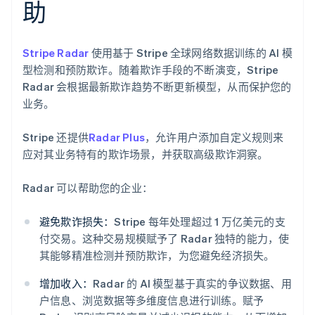
助
Stripe Radar
使用基于 Stripe 全球网络数据训练的 AI 模
型检测和预防欺诈。随着欺诈手段的不断演变，Stripe
Radar 会根据最新欺诈趋势不断更新模型，从而保护您的
业务。
Stripe 还提供
Radar Plus
，允许用户添加自定义规则来
应对其业务特有的欺诈场景，并获取高级欺诈洞察。
Radar 可以帮助您的企业：
避免欺诈损失：
Stripe 每年处理超过 1 万亿美元的支
阿联酋
付交易。这种交易规模赋予了 Radar 独特的能力，使
English
其能够精准检测并预防欺诈，为您避免经济损失。
爱尔兰
English
增加收入：
Radar 的 AI 模型基于真实的争议数据、用
爱沙尼亚
户信息、浏览数据等多维度信息进行训练。赋予
English