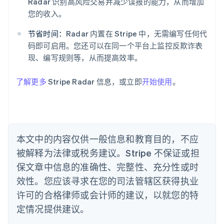
Radar 识别高风险交易并减少误报的能力，从而增加
奥地利
您的收入。
Deutsch
English
澳大利亚
节省时间：
Radar 内置在 Stripe 中，无需编写任何代
English
巴西
码即可启用。您还可以在同一个平台上监控反欺诈表
Português
English
现、编写规则等，从而提高效率。
保加利亚
English
了解更多
Stripe Radar 信息，或立即
开始使用
。
比利时
Nederlands
Français
Deutsch
English
波兰
English
丹麦
English
本文中的内容仅供一般信息和教育目的，不应
德国
被解释为法律或税务建议。Stripe 不保证或担
Deutsch
English
法国
保文章中信息的准确性、完整性、充分性或时
Français
English
效性。您应该寻求在您的司法管辖区获得执业
芬兰
许可的合格律师或会计师的建议，以就您的特
English
Svenska
定情况提供建议。
荷兰
Nederlands
English