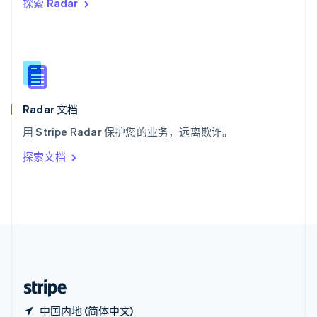
探索 Radar
西班牙
Español
English
新加坡
English
简体中文
新西兰
English
匈牙利
English
Radar 文档
意大利
用 Stripe Radar 保护您的业务，远离欺诈。
Italiano
English
印度
探索文档
English
英国
English
直布罗陀
English
中国内地
简体中文
English
中国香港特别行政区
English
简体中文
中国内地 (简体中文)