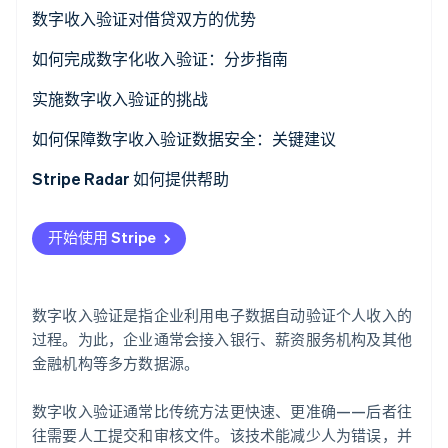
了解 Stripe 如何为 AI 构建经济基础设施。
数字收入验证对借贷双方的优势
立即观看
如何完成数字化收入验证：分步指南
实施数字收入验证的挑战
确保数据隐私与安全
如何保障数字收入验证数据安全：关键建议
保持数据的准确性和可靠性
保护敏感收入数据免受未经授权的访问
Stripe Radar 如何提供帮助
扩大覆盖范围并支持金融普惠
建立并维护用户信任
开始使用 Stripe
优化用户体验
符合监管要求
管理验证成本和处理时间
维护已验证收入数据的完整性和准确性
数字收入验证是指企业利用电子数据自动验证个人收入的
遵守不断变化的法规
准备好扩大数据安全措施
过程。为此，企业通常会接入银行、薪资服务机构及其他
金融机构等多方数据源。
数字收入验证通常比传统方法更快速、更准确——后者往
往需要人工提交和审核文件。该技术能减少人为错误，并