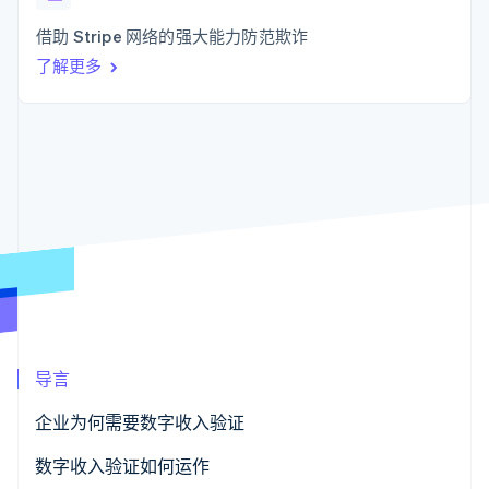
化
Stripe Sigma
产品路线图
SaaS
自定义报告
Link
Sessions 年度大会
借助 Stripe 网络的强大能力防范欺诈
加速结账
Data Pipeline
招聘
数据同步
了解更多
资讯中心
资源
Stripe Press
按行业
应用集成
AI 企业
代码示例
更多
创作者经济
开发者博客
联系
Product roadmap
游戏
API 状态
了解未来规划
酒店、旅游与休闲
联系销售
保险
Radar
成为合作伙伴
媒体与娱乐
欺诈防范
非营利组织
Atlas
专业服务
初创企业注册
公共部门
零售
Climate
碳移除
导言
生态系统
企业为何需要数字收入验证
合作伙伴
数字收入验证如何运作
Stripe App Marketplace
Stripe Sessions 2026