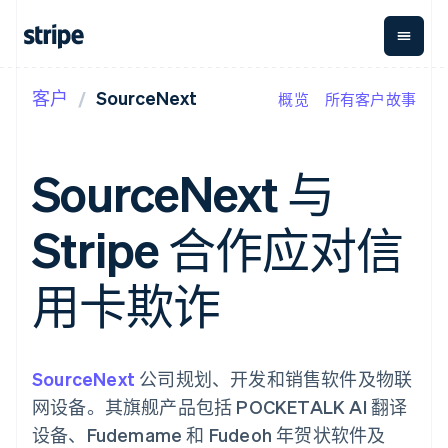
客户
SourceNext
概览
所有客户故事
按企业阶段
文档
学习
支付
营收
资金管
平台
理
易市
大型企业
Stripe 文档
博客
Payments
Billing
初创企业
API 参考文档
客户案例
SourceNext 与
在线支付
经常性收入
Global
Conn
库与 SDK
指南
Payment links
Metronome
Payouts
Stripe Apps
按用量计费
平台
Stripe 合作应对信
无代码支付
Subscriptions
向第三
按应用场景
Checkout
方打款
支持
预构建支付界
订阅管理
指南
智能体商务
用卡欺诈
面
Invoicing
加密货币
获取支持
一次性或定期
Elements
电子商务
接受线上付款
托管支持方案
灵活的 UI 组件
账单
嵌入式金融
实施预置结账流程
专业服务
支付方式
Tax
财务自动化
构建平台或交易市场
支持 125 种以
销售税和增值
全球化企业
管理订阅
SourceNext
公司规划、开发和销售软件及物联
上
税自动化
应用内支付
提供按用量计费
Authorization
Revenue
网设备。其旗舰产品包括 POCKETALK AI 翻译
交易市场
发行稳定币支持的支付卡
Boost
Recognition
公司
资金管理
通过智能体配置和管理服
设备、Fudemame 和 Fudeoh 年贺状软件及
支付成功率优
会计自动化
平台
务