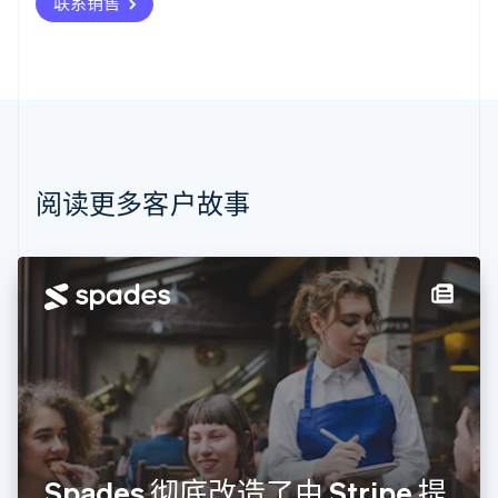
联系销售
Deutsch
English
澳大利亚
English
巴西
Português
English
保加利亚
English
比利时
Nederlands
Français
Deutsch
English
阅读更多客户故事
波兰
English
丹麦
English
德国
Deutsch
English
法国
Français
English
芬兰
English
Svenska
荷兰
Nederlands
English
Spades 彻底改造了由 Stripe 提
加拿大