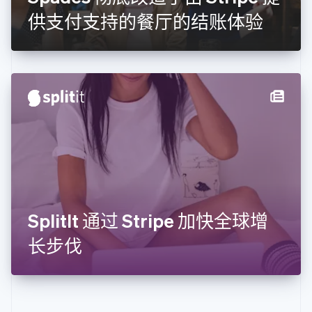
English
Français
供支付支持的餐厅的结账体验
捷克
English
克罗地亚
English
Italiano
拉脱维亚
English
立陶宛
English
列支敦士登
Deutsch
English
卢森堡
Français
Deutsch
English
罗马尼亚
English
SplitIt 通过 Stripe 加快全球增
马尔他
English
长步伐
马来西亚
English
简体中文
美国
English
Español
简体中文
墨西哥