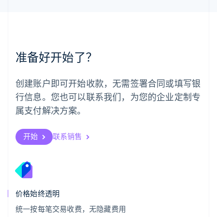
Español
English
挪威
English
葡萄牙
Português
English
准备好开始了？
日本
日本語
English
瑞典
创建账户即可开始收款，无需签署合同或填写银
Svenska
English
瑞士
行信息。您也可以联系我们，为您的企业定制专
Deutsch
Français
Italiano
English
属支付解决方案。
塞浦路斯
English
斯洛伐克
开始
联系销售
English
斯洛文尼亚
English
Italiano
泰国
ไทย
English
希腊
价格始终透明
English
统一按每笔交易收费，无隐藏费用
西班牙