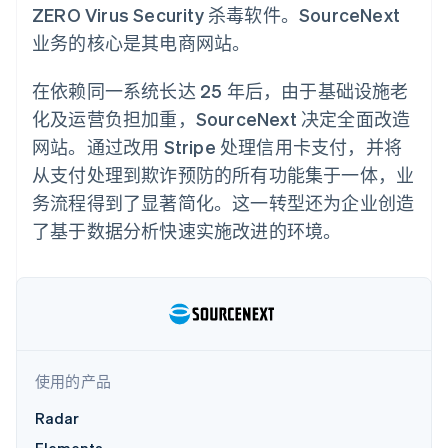
化
Stripe Sigma
产品路线图
ZERO Virus Security 杀毒软件。SourceNext
SaaS
自定义报告
Link
Sessions 年度大会
业务的核心是其电商网站。
加速结账
Data Pipeline
招聘
数据同步
资讯中心
资源
Stripe Press
在依赖同一系统长达 25 年后，由于基础设施老
按行业
化及运营负担加重，SourceNext 决定全面改造
应用集成
AI 企业
代码示例
更多
网站。通过改用 Stripe 处理信用卡支付，并将
创作者经济
开发者博客
联系
Product roadmap
从支付处理到欺诈预防的所有功能集于一体，业
游戏
API 状态
了解未来规划
酒店、旅游与休闲
联系销售
务流程得到了显著简化。这一转型还为企业创造
保险
Radar
成为合作伙伴
媒体与娱乐
了基于数据分析快速实施改进的环境。
欺诈防范
非营利组织
Atlas
专业服务
初创企业注册
公共部门
零售
Climate
碳移除
生态系统
使用的产品
合作伙伴
Radar
Stripe App Marketplace
Stripe Sessions 2026