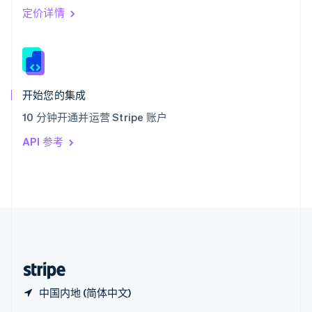
Español
English
定价详情
新加坡
English
简体中文
新西兰
English
匈牙利
English
开始您的集成
意大利
10 分钟开通并运营 Stripe 账户
Italiano
English
印度
API 参考
English
英国
English
直布罗陀
English
中国内地
简体中文
English
中国香港特别行政区
English
简体中文
中国内地 (简体中文)