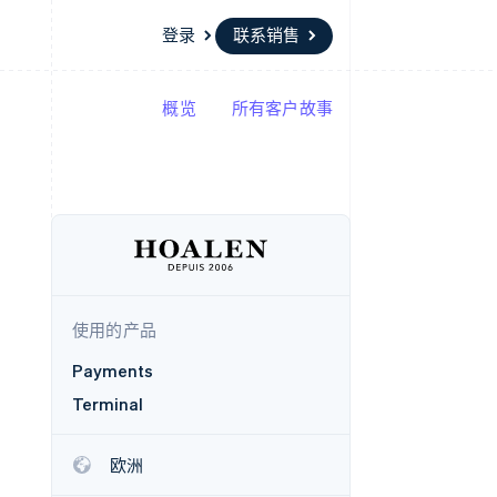
登录
联系销售
概览
所有客户故事
资源
生态系统
联系
场
更多
应用集成
合作伙伴
联系销售
Product roadmap
代码示例
Stripe App Marketplace
成为合作伙伴
了解未来规划
开发者博客
API 状态
Radar
欺诈防范
Atlas
初创企业注册
使用的产品
Climate
碳移除
Payments
Terminal
欧洲