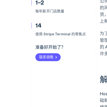
公
1–2
的
每年新开门店数量
货
上
14
为
使用 Stripe Terminal 的零售点
管
的 
准备好开始了？
许
联系销售
Ho
础
使