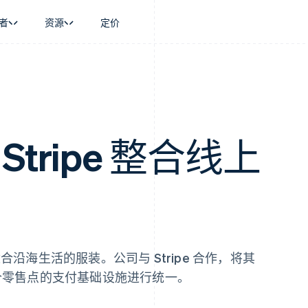
者
资源
定价
景
指南
按行业
公司
资金管理
平台和交易市
商务
持
接受线上付款
AI 企业
产品路线图
Global Payouts
Connect
币
持方案
实施预置结账流程
创作者经济
Sessions 年度大会
向第三方打款
平台支付
务
务
构建平台或交易市场
游戏
招聘
金融
管理订阅
酒店、旅游与休闲
资讯中心
 Stripe 整合线上
动化
提供按用量计费
保险
Stripe Press
企业
发行稳定币支持的支付卡
媒体与娱乐
支付
通过智能体配置和管理服务
非营利组织
场
专业服务
理
公共部门
零售
化
on
沿海生活的服装。公司与 Stripe 合作，将其
 14 个零售点的支付基础设施进行统一。