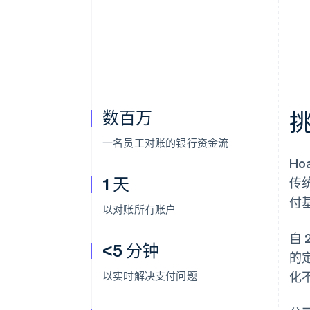
数百万
一名员工对账的银行资金流
H
1 天
传
付
以对账所有账户
自 
<5 分钟
的
以实时解决支付问题
化