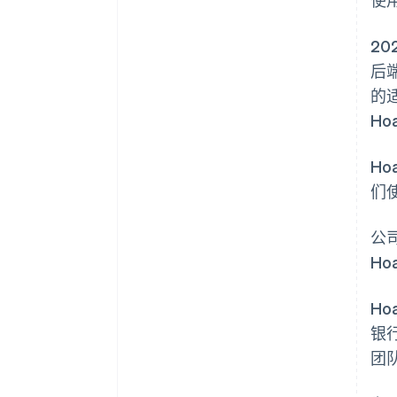
20
后端
的
H
Ho
们
公司
H
Ho
银
团