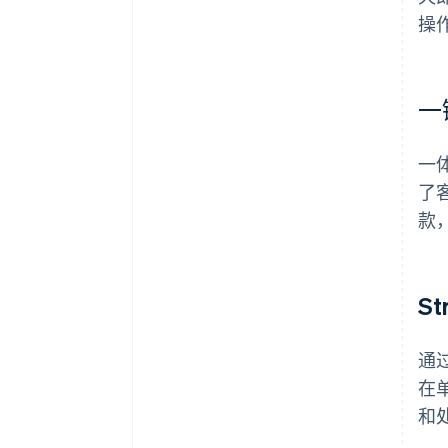
操
一
一
了
款
S
通过
在
和