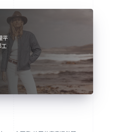
理平
部工