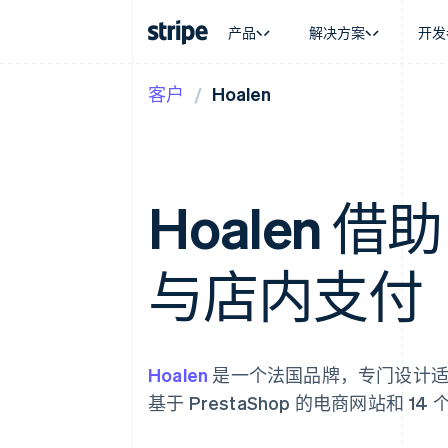
产品
解决方案
开发
客户
Hoalen
按企业阶段
文档
学习
按应用场
支持
支付
营收
大型企业
Stripe 文档
博客
智能体
获取支
Payments
Billing
初创企业
API 参考文档
客户案例
加密货
托管支
在线支付
经常性收入
库与 SDK
指南
电子商
专业服
Payment links
Metronome
Stripe Apps
嵌入式
Hoalen 借助
无代码支付
按用量计费
财务自
Checkout
Subscriptions
全球化
预构建支付界面
订阅管理
应用内
Elements
Invoicing
与店内支付
交易市
灵活的 UI 组件
一次性或定期账单
资金管
支付方式
Tax
平台
支持 125 种以上
销售税和增值税自动
SaaS
Authorization Boost
Revenue Recogniti
支付成功率优化
会计自动化
Hoalen
是一个法国品牌，专门设计适合
Link
Stripe Sigma
加速结账
自定义报告
基于 PrestaShop 的电商网站和
Data Pipeline
数据同步