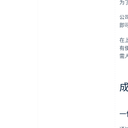
为了
公
即
在上
有使
需
一