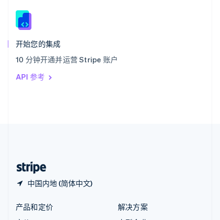
English
简体中文
新西兰
English
匈牙利
English
开始您的集成
意大利
10 分钟开通并运营 Stripe 账户
Italiano
English
印度
API 参考
English
英国
English
直布罗陀
English
中国内地
简体中文
English
中国香港特别行政区
English
简体中文
中国内地 (简体中文)
产品和定价
解决方案