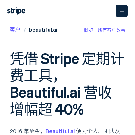
客户
beautiful.ai
概览
所有客户故事
按企业阶段
文档
学习
支付
营收
资金管
平台
理
易市
大型企业
Stripe 文档
博客
Payments
Billing
初创企业
API 参考文档
客户案例
凭借 Stripe 定期计
在线支付
经常性收入
Global
Conn
库与 SDK
指南
Payment links
Metronome
Payouts
Stripe Apps
按用量计费
平台
费工具，
无代码支付
Subscriptions
向第三
按应用场景
Checkout
方打款
支持
预构建支付界
订阅管理
指南
智能体商务
Beautiful.ai 营收
面
Invoicing
加密货币
获取支持
一次性或定期
Elements
电子商务
接受线上付款
托管支持方案
灵活的 UI 组件
账单
嵌入式金融
实施预置结账流程
专业服务
增幅超 40%
Payment
Tax
财务自动化
构建平台或交易市场
methods
销售税和增值
全球化企业
管理订阅
接入 125+ 种支
税自动化
应用内支付
提供按用量计费
付方式
Revenue
交易市场
发行稳定币支持的支付卡
Authorization
Recognition
公司
资金管理
通过智能体配置和管理服
2016 年至今，
Boost
Beautiful.ai
会计自动化
便为个人、团队及
平台
务