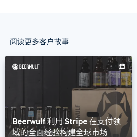
English
巴西
Português
English
保加利亚
English
比利时
Nederlands
Français
Deutsch
English
阅读更多客户故事
波兰
English
丹麦
English
德国
Deutsch
English
法国
Français
English
芬兰
English
Svenska
荷兰
Nederlands
English
Beerwulf 利用 Stripe 在支付领
加拿大
English
Français
域的全面经验构建全球市场
捷克