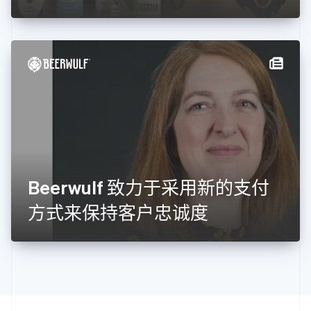
English
克罗地亚
English
Italiano
拉脱维亚
English
立陶宛
English
列支敦士登
Deutsch
English
卢森堡
Français
Deutsch
English
罗马尼亚
English
Beerwulf 致力于采用新的支付
马尔他
English
方式来保持客户忠诚度
马来西亚
English
简体中文
美国
English
Español
简体中文
墨西哥
Español
English
挪威