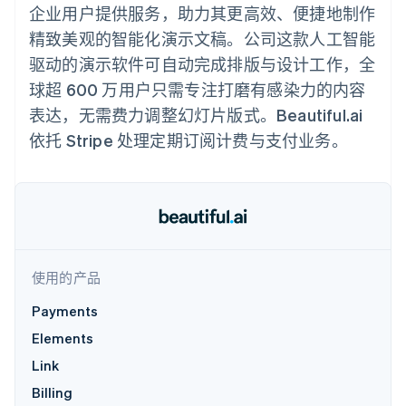
支付成功率优
Stripe Sigma
产品路线图
企业用户提供服务，助力其更高效、便捷地制作
SaaS
化
自定义报告
Sessions 年度大会
精致美观的智能化演示文稿。公司这款人工智能
Link
Data Pipeline
招聘
加速结账
数据同步
资讯中心
驱动的演示软件可自动完成排版与设计工作，全
资源
Stripe Press
球超 600 万用户只需专注打磨有感染力的内容
按行业
应用集成
表达，无需费力调整幻灯片版式。Beautiful.ai
AI 企业
代码示例
更多
依托 Stripe 处理定期订阅计费与支付业务。
创作者经济
开发者博客
联系
Product roadmap
游戏
API 状态
了解未来规划
酒店、旅游与休闲
联系销售
保险
Radar
成为合作伙伴
媒体与娱乐
欺诈防范
非营利组织
Atlas
专业服务
初创企业注册
公共部门
零售
使用的产品
Climate
碳移除
Payments
Elements
生态系统
Link
合作伙伴
Stripe App Marketplace
Billing
Stripe Sessions 2026