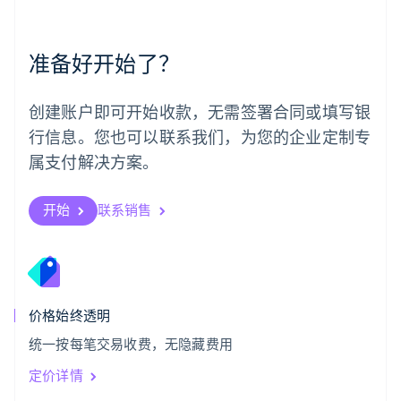
English
葡萄牙
Português
English
准备好开始了？
日本
日本語
English
瑞典
创建账户即可开始收款，无需签署合同或填写银
Svenska
English
瑞士
行信息。您也可以联系我们，为您的企业定制专
Deutsch
Français
Italiano
English
属支付解决方案。
塞浦路斯
English
斯洛伐克
开始
联系销售
English
斯洛文尼亚
English
Italiano
泰国
ไทย
English
希腊
价格始终透明
English
统一按每笔交易收费，无隐藏费用
西班牙
Español
English
定价详情
新加坡