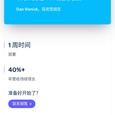
Dan Visnick
，首席营销官
1 周时间
部署
40%+
阿联酋
English
年营收持续增长
爱尔兰
English
爱沙尼亚
准备好开始了？
English
奥地利
联系销售
Deutsch
English
澳大利亚