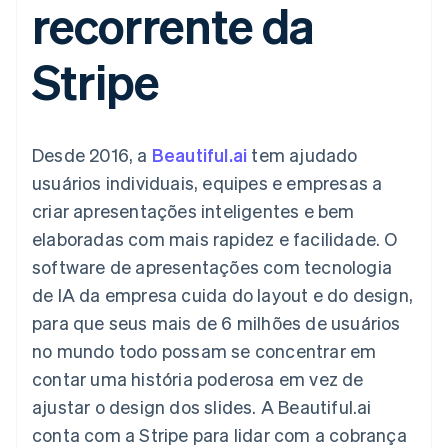
recorrente da
de 125
Recognition
Marketplaces
Gerenciar assinaturas
Authorization
Automação
Plano de ação do
Gestão dos valores
Ofereça cobrança por
Boost
contábil
produto
Plataformas
uso
Stripe
Otimizações
Stripe Sigma
Conferência anual das
SaaS
Emita cartões
de aceitação
Relatórios
sessões
respaldados por
Link
personalizados
Carreiras
stablecoins
Checkout
Data Pipeline
Sala de imprensa
Provisione e gerencie
acelerado
Sincronização
Stripe Press
serviços com agentes
Por setor
Desde 2016, a
Beautiful.ai
tem ajudado
de dados
usuários individuais, equipes e empresas a
Empresas de IA
criar apresentações inteligentes e bem
Economia de criadores
Contato
Recursos
elaboradas com mais rapidez e facilidade. O
Mais
Jogos
Fale com a equipe de
Product roadmap
Hospitalidade, viagens
Integrações de
software de apresentações com tecnologia
vendas
Veja o que está chegando
e lazer
aplicativos
Seja um parceiro
de IA da empresa cuida do layout e do design,
Seguros
Exemplos de códigos
Radar
Mídia e entretenimento
Blog de
para que seus mais de 6 milhões de usuários
Prevenção de fraudes
desenvolvedores
no mundo todo possam se concentrar em
Organizações sem fins
Status da API
Atlas
lucrativos
Incorporação de startups
contar uma história poderosa em vez de
Serviços profissionais
ajustar o design dos slides. A Beautiful.ai
Climate
Setor público
Remoção de carbono
Varejo
conta com a Stripe para lidar com a cobrança