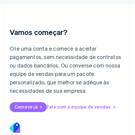
Irlanda
English
Itália
Italiano
English
Japão
Vamos começar?
日本語
English
Letônia
English
Crie uma conta e comece a aceitar
Liechtenstein
pagamentos, sem necessidade de contratos
Deutsch
English
Lituânia
ou dados bancários. Ou converse com nossa
English
equipe de vendas para um pacote
Luxemburgo
personalizado, que melhor se adéque às
Français
Deutsch
English
Malásia
necessidades de sua empresa.
English
简体中文
Malta
English
Comece já
Fale com a equipe de vendas
México
Español
English
Noruega
English