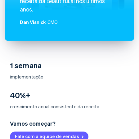
receita da Beautiful.ai nos últimos
anos.
Dan Visnick
, CMO
1 semana
implementação
40%+
crescimento anual consistente da receita
Vamos começar?
Alemanha
Fale com a equipe de vendas
Deutsch
English