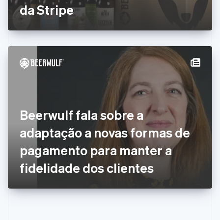
Eslováquia
da Stripe
English
Eslovênia
English
Italiano
Espanha
Español
English
Estados Unidos
English
Español
简体中文
Estônia
English
Finlândia
Beerwulf fala sobre a
English
Svenska
França
adaptação a novas formas de
Français
English
Gibraltar
pagamento para manter a
English
Grécia
fidelidade dos clientes
English
Hungria
English
Índia
English