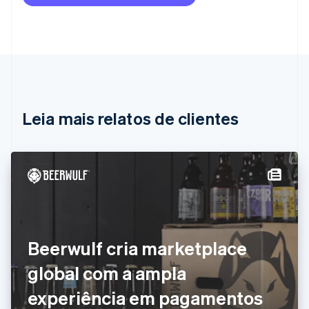
Austrália
English
Áustria
Deutsch
English
Bélgica
Nederlands
Français
Deutsch
English
Brasil
Português
English
Leia mais relatos de clientes
Bulgária
English
Canadá
English
Français
China continental
简体中文
English
Chipre
English
Croácia
English
Italiano
Beerwulf cria marketplace
Dinamarca
global com a ampla
English
Emirados Árabes Unidos
experiência em pagamentos
English