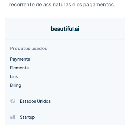
recorrente de assinaturas e os pagamentos.
Ecossistema
Stripe Sessions 2026
Parceiros
Stripe App Marketplace
Veja como a Stripe está construindo a infraestrutura econô
Assista agora
Produtos usados
Payments
Elements
Link
Billing
Estados Unidos
Startup