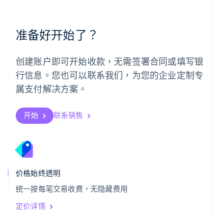
English
葡萄牙
Português
English
准备好开始了？
日本
日本語
English
瑞典
创建账户即可开始收款，无需签署合同或填写银
Svenska
English
瑞士
行信息。您也可以联系我们，为您的企业定制专
Deutsch
Français
Italiano
English
属支付解决方案。
塞浦路斯
English
斯洛伐克
开始
联系销售
English
斯洛文尼亚
English
Italiano
泰国
ไทย
English
希腊
价格始终透明
English
统一按每笔交易收费，无隐藏费用
西班牙
Español
English
定价详情
新加坡