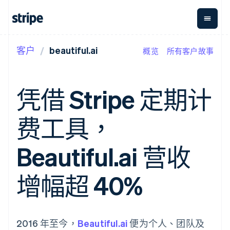
客户
beautiful.ai
概览
所有客户故事
按企业阶段
文档
学习
支付
营收
资金管
平台
理
易市
大型企业
Stripe 文档
博客
Payments
Billing
初创企业
API 参考文档
客户案例
凭借 Stripe 定期计
在线支付
经常性收入
Global
Conn
库与 SDK
指南
Managed
Metronome
Payouts
Stripe Apps
Payments
按用量计费
平台
费工具，
备案商家解决
Subscriptions
向第三
按应用场景
方案
方打款
支持
订阅管理
Payment links
Crypto
指南
智能体商务
Beautiful.ai 营收
Invoicing
钱包、
加密货币
获取支持
无代码支付
一次性或定期
稳定币
电子商务
接受线上付款
托管支持方案
Checkout
账单
发行和
嵌入式金融
实施预置结账流程
专业服务
增幅超 40%
预构建支付界
Tax
发卡基
财务自动化
构建平台或交易市场
面
销售税和增值
础设施
全球化企业
管理订阅
Elements
税自动化
应用内支付
提供按用量计费
灵活的 UI 组件
Revenue
交易市场
发行稳定币支持的支付卡
支付方式
Recognition
公司
资金管理
通过智能体配置和管理服
2016 年至今，
支持 125 种以
Beautiful.ai
会计自动化
便为个人、团队及
平台
务