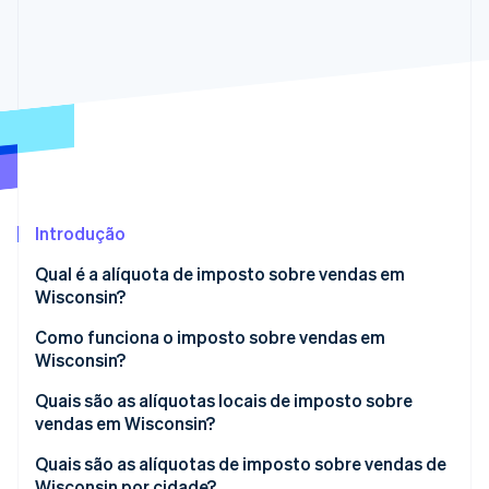
Ecossistema
Stripe Sessions 2026
Parceiros
Stripe App Marketplace
Veja como a Stripe está construindo a infraestrutura econô
Assista agora
Introdução
Qual é a alíquota de imposto sobre vendas em
Wisconsin?
Como funciona o imposto sobre vendas em
Wisconsin?
Quais são as alíquotas locais de imposto sobre
vendas em Wisconsin?
Faixa de imposto sobre vendas em Wisconsin em
Quais são as alíquotas de imposto sobre vendas de
2026
Wisconsin por cidade?