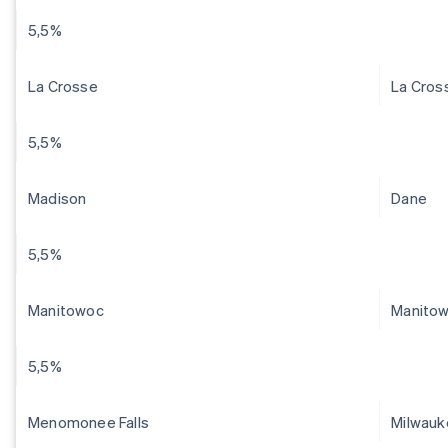
5,5%
La Crosse
La Cros
5,5%
Madison
Dane
5,5%
Manitowoc
Manito
5,5%
Menomonee Falls
Milwau