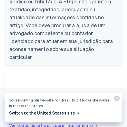
jurídico ou tributário. A Stripe não garante a
English
Áustria
exatidão, integridade, adequação ou
Deutsch
English
atualidade das informações contidas no
Bélgica
artigo. Você deve procurar a ajuda de um
Nederlands
Français
Deutsch
English
Brasil
advogado competente ou contador
Português
English
licenciado para atuar em sua jurisdição para
Bulgária
aconselhamento sobre sua situação
English
Canadá
particular.
English
Français
China continental
简体中文
English
Chipre
English
Croácia
English
Italiano
Dinamarca
You’re viewing our website for Brazil, but it looks like you’re
English
in the United States.
Emirados Árabes Unidos
Mais artigos
Switch to the United States site
English
Eslováquia
Ver todos os artigos sobre faturamento