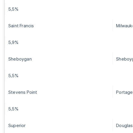
5,5%
Saint Francis
Milwauk
5,9%
Sheboygan
Sheboy
5,5%
Stevens Point
Portage
5,5%
Superior
Douglas