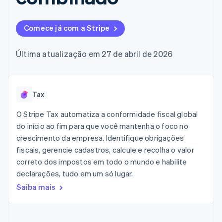
de 125
Recognition
Marketplaces
Gerenciar assinaturas
Authorization
Automação
Plano de ação do
Gestão dos valores
Ofereça cobrança por
Boost
contábil
produto
Plataformas
uso
Comece já com a Stripe
Otimizações
Stripe Sigma
Conferência anual das
SaaS
Emita cartões
de aceitação
Relatórios
sessões
respaldados por
Link
personalizados
Carreiras
stablecoins
Última atualização em 27 de abril de 2026
Checkout
Data Pipeline
Sala de imprensa
Provisione e gerencie
acelerado
Sincronização
Stripe Press
serviços com agentes
Por setor
de dados
Tax
Empresas de IA
Economia de criadores
Contato
Recursos
O Stripe Tax automatiza a conformidade fiscal global
Mais
Jogos
Fale com a equipe de
do início ao fim para que você mantenha o foco no
Product roadmap
Hospitalidade, viagens
Integrações de
vendas
Veja o que está chegando
crescimento da empresa. Identifique obrigações
e lazer
aplicativos
Seja um parceiro
Seguros
Exemplos de códigos
fiscais, gerencie cadastros, calcule e recolha o valor
Radar
Mídia e entretenimento
Blog de
correto dos impostos em todo o mundo e habilite
Prevenção de fraudes
desenvolvedores
declarações, tudo em um só lugar.
Organizações sem fins
Status da API
Atlas
lucrativos
Incorporação de startups
Saiba mais
Serviços profissionais
Climate
Setor público
Remoção de carbono
Varejo