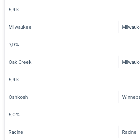
5,9%
Milwaukee
Milwauk
7,9%
Oak Creek
Milwauk
5,9%
Oshkosh
Winneb
5,0%
Racine
Racine