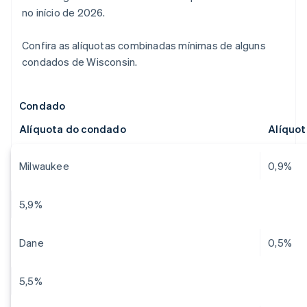
no início de 2026.
Confira as alíquotas combinadas mínimas de alguns
condados de Wisconsin.
Condado
Alíquota do condado
Alíquo
Milwaukee
0,9%
5,9%
Dane
0,5%
5,5%