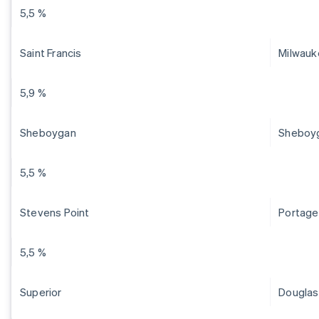
5,5 %
Saint Francis
Milwauk
5,9 %
Sheboygan
Sheboy
5,5 %
Stevens Point
Portage
5,5 %
Superior
Douglas