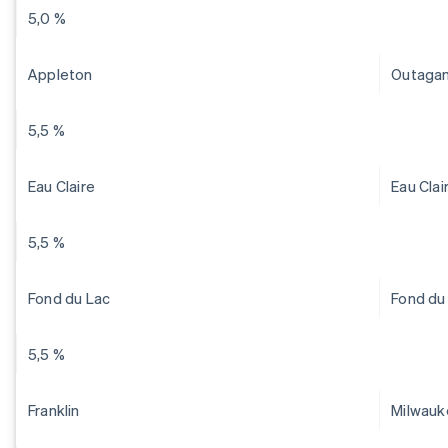
5,0 %
Appleton
Outaga
5,5 %
Eau Claire
Eau Clai
5,5 %
Fond du Lac
Fond du
5,5 %
Franklin
Milwauk