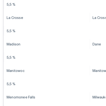
5,5 %
La Crosse
La Cros
5,5 %
Madison
Dane
5,5 %
Manitowoc
Manito
5,5 %
Menomonee Falls
Milwau