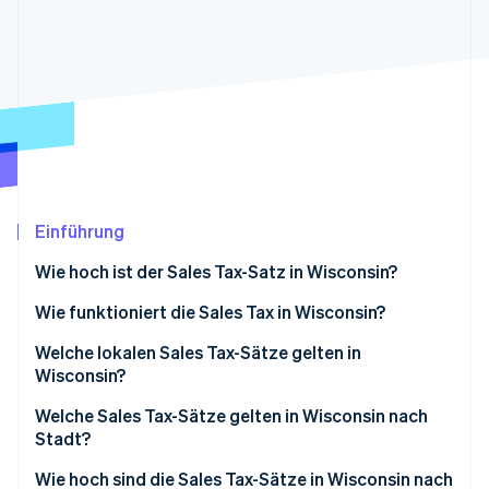
Betrugsprävention
Ecosystem
Atlas
Start-up-Gründung
Partner
Stripe App-Marktplatz
Climate
CO₂-Entnahme
Identity
Online-Identitätsprüfung
Einführung
Wie hoch ist der Sales Tax-Satz in Wisconsin?
Stripe-Sessions 2026
Wie funktioniert die Sales Tax in Wisconsin?
Erfahren Sie, wie Stripe Lösungen für die Wirts
Jetzt ansehen
Welche lokalen Sales Tax-Sätze gelten in
Wisconsin?
Sales Tax-Spanne in Wisconsin im Jahr 2026
Welche Sales Tax-Sätze gelten in Wisconsin nach
Stadt?
Wie hoch sind die Sales Tax-Sätze in Wisconsin nach