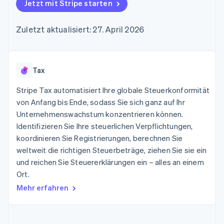
Data Pipeline
Jetzt mit Stripe starten
Geldmanagement
Marktplatz auf
Zugriff auf mehr als
Datensynchronisierung
Produkt-Roadmap
Plattformen
Grundlagen der
125
Stripe Sessions
SaaS
Abonnementverwaltung
Zuletzt aktualisiert: 27. April 2026
Terminal
Karriere
Zahlungen vor Ort
Newsroom
So setzen Sie
Authorization
Stripe Press
nutzungsbasierte
Boost
Abrechnung um
Nach Branche
Optimierung der
Tax
Stablecoin-gestützte
Autorisierungsraten
Karten ausgeben: So
Link
KI-Unternehmen
Kontakt
geht´s
Stripe Tax automatisiert Ihre globale Steuerkonformität
Beschleunigter
Creator Economy
Bereitstellung und
von Anfang bis Ende, sodass Sie sich ganz auf Ihr
Bezahlvorgang
Gaming
Verwaltung von
Sales-Team
Unternehmenswachstum konzentrieren können.
Financial
Bewirtung, Reisen und
Diensten mit Agenten
kontaktieren
Connections
Freizeit
Identifizieren Sie Ihre steuerlichen Verpflichtungen,
Partner werden
Verbundene
Versicherungen
koordinieren Sie Registrierungen, berechnen Sie
Medien und
Finanzdaten
weltweit die richtigen Steuerbeträge, ziehen Sie sie ein
Unterhaltung
Ressourcen
Gemeinnützige
und reichen Sie Steuererklärungen ein – alles an einem
Organisationen
Ort.
Fachdienstleistungen
App-Integrationen
Mehr
Öffentlicher Sektor
Code-Beispiele
Mehr erfahren
Product roadmap
Einzelhandel
Entwickler-Blog
Ausblick
API-Status
Radar