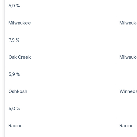
5,9 %
Milwaukee
Milwauk
7,9 %
Oak Creek
Milwauk
5,9 %
Oshkosh
Winneb
5,0 %
Racine
Racine