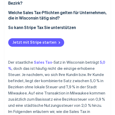
Bezirk?
Welche Sales Tax-Pflichten gelten für Unternehmen,
die in Wisconsin tätig sind?
Sales-Tax-Registrierung
So kann Stripe Tax Sie unterstützen
Einreichung
Jetzt mit Stripe starten
Der staatliche
Sales Tax
-Satz in Wisconsin beträgt
5,0
%
, doch das ist häufig nicht die einzige erhobene
Steuer. Je nachdem, wo sich Ihre Kundin bzw. Ihr Kunde
befindet, liegt der kombinierte Satz zwischen 5,0 % in
Bezirken ohne lokale Steuer und 7,9 % in der Stadt
Milwaukee. Auf eine Transaktion in Milwaukee kommen
zusätzlich zum Basissatz eine Bezirkssteuer von 0,9 %
und eine städtische Nutzungssteuer von 2,0 % hinzu.
Im Folgenden erläutern wir, wie die Sales Tax in