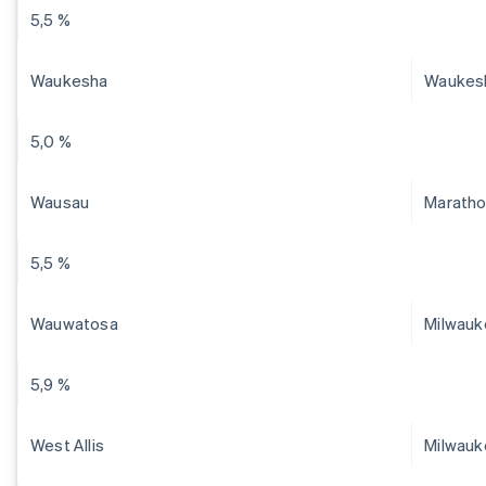
5,5 %
Waukesha
Waukes
5,0 %
Wausau
Marath
5,5 %
Wauwatosa
Milwauk
5,9 %
West Allis
Milwauk