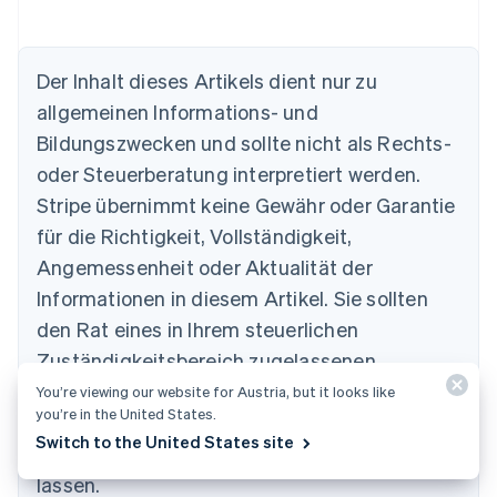
Der Inhalt dieses Artikels dient nur zu
allgemeinen Informations- und
Bildungszwecken und sollte nicht als Rechts-
oder Steuerberatung interpretiert werden.
Stripe übernimmt keine Gewähr oder Garantie
Australien
für die Richtigkeit, Vollständigkeit,
English
Angemessenheit oder Aktualität der
Belgien
Informationen in diesem Artikel. Sie sollten
Nederlands
Français
Deutsch
English
Brasilien
den Rat eines in Ihrem steuerlichen
Português
English
Zuständigkeitsbereich zugelassenen
Bulgarien
English
kompetenten Rechtsbeistands oder von einer
You’re viewing our website for Austria, but it looks like
Dänemark
you’re in the United States.
Steuerberatungsstelle einholen und sich
English
Switch to the United States site
Deutschland
hinsichtlich Ihrer speziellen Situation beraten
Deutsch
English
lassen.
Estland