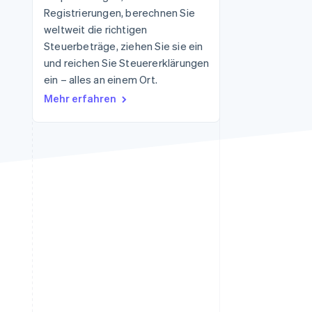
Registrierungen, berechnen Sie
weltweit die richtigen
Steuerbeträge, ziehen Sie sie ein
Stripe-Sessions 2026
Erfahren Sie, wie Stripe
und reichen Sie Steuererklärungen
Lösungen für die
ein – alles an einem Ort.
Wirtschaftsinfrastruktur
Mehr erfahren
für KI aufbaut.
Jetzt ansehen