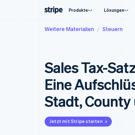
Produkte
Lösungen
Weitere Materialien
Steuern
Nach Phase
Dokumentation
Wissenswertes
Nach Us
Support
Payments
Umsatz
Unternehmen
Stripe-Dokumentation
Blog
Agenten
Support
Payments
Billing
Start-ups
API-Referenz
Kundenstories
Crypto
Verwalt
Online-Zahlungen
Wiederkehrender U
Bibliotheken und SDKs
Leitfäden
E-Comm
Fachdie
Managed Payments
Metronome
Stripe Apps
Sales Tax-Satz
Embedde
Lösung für eingetragene
Nutzungsbasierte A
Finanza
Händler/innen
Abonnements
Globale
Abonnementverwalt
Payment links
In-App-
Eine Aufschlü
No-Code-Zahlungen
Invoicing
Marktpl
Einmalig oder wiede
Checkout
Geldma
Vorgefertigte Zahlungs-UIs
Tax
Plattfo
Stadt, County
Verkaufs- und USt.-
Elements
SaaS
Flexible UI-Komponenten
Optimierung
Zahlungsmethoden
Revenue Recogniti
Zugriff auf mehr als 125
Buchhaltungsautoma
Terminal
Stripe Sigma
Jetzt mit Stripe starten
Zahlungen vor Ort
Benutzerdefinierte 
Authorization Boost
Data Pipeline