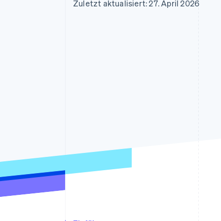
Optimierung der
Datensynchronisier
Zuletzt aktualisiert: 27. April 2026
Autorisierungsraten
Link
Beschleunigter Bezahlvorgang
Financial Connections
Verbundene Finanzdaten