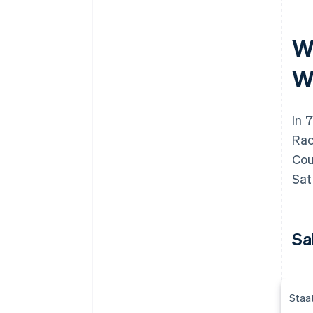
W
W
In 
Rac
Cou
Sat
Sa
Staat