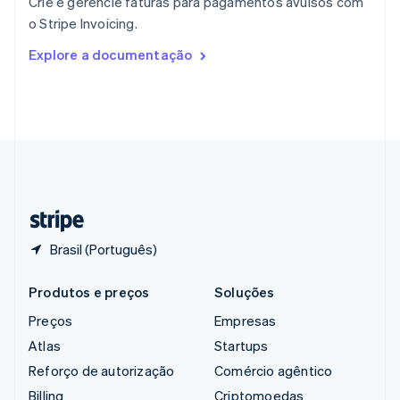
Crie e gerencie faturas para pagamentos avulsos com
República Tcheca
o Stripe Invoicing.
English
Romênia
Explore a documentação
English
Singapura
English
简体中文
Suécia
Svenska
English
Suíça
Deutsch
Français
Italiano
English
Tailândia
ไทย
English
Brasil (Português)
Produtos e preços
Soluções
Preços
Empresas
Atlas
Startups
Reforço de autorização
Comércio agêntico
Billing
Criptomoedas