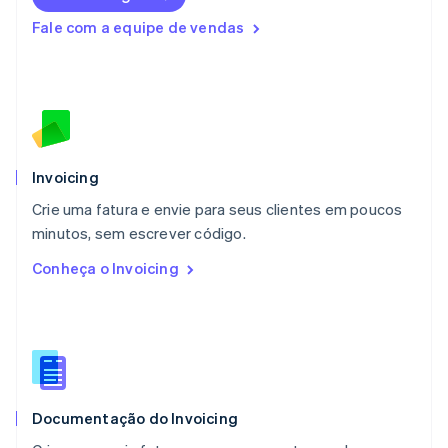
Luxemburgo
Fale com a equipe de vendas
Français
Deutsch
English
Malásia
English
简体中文
Malta
English
México
Español
English
Noruega
Invoicing
English
Crie uma fatura e envie para seus clientes em poucos
Nova Zelândia
English
minutos, sem escrever código.
Países Baixos
Conheça o Invoicing
Nederlands
English
Polônia
English
Portugal
Português
English
RAE de Hong Kong, China
English
简体中文
Documentação do Invoicing
Reino Unido
English