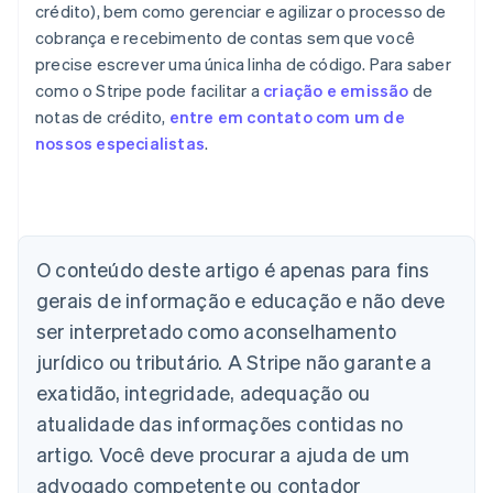
crédito), bem como gerenciar e agilizar o processo de
cobrança e recebimento de contas sem que você
precise escrever uma única linha de código. Para saber
como o Stripe pode facilitar a
criação e emissão
de
notas de crédito,
entre em contato com um de
nossos especialistas
.
Alemanha
Deutsch
English
Austrália
English
O conteúdo deste artigo é apenas para fins
Áustria
gerais de informação e educação e não deve
Deutsch
English
Bélgica
ser interpretado como aconselhamento
Nederlands
Français
Deutsch
English
jurídico ou tributário. A Stripe não garante a
Brasil
exatidão, integridade, adequação ou
Português
English
Bulgária
atualidade das informações contidas no
English
artigo. Você deve procurar a ajuda de um
Canadá
advogado competente ou contador
English
Français