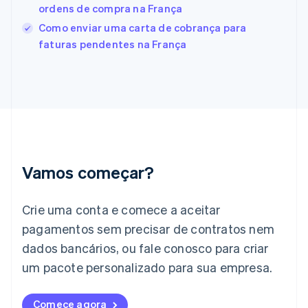
França
ordens de compra na França
Français
English
Como enviar uma carta de cobrança para
Gibraltar
faturas pendentes na França
English
Grécia
English
Hungria
English
Índia
English
Irlanda
English
Vamos começar?
Itália
Italiano
English
Japão
Crie uma conta e comece a aceitar
日本語
English
pagamentos sem precisar de contratos nem
Letônia
dados bancários, ou fale conosco para criar
English
Liechtenstein
um pacote personalizado para sua empresa.
Deutsch
English
Lituânia
English
Comece agora