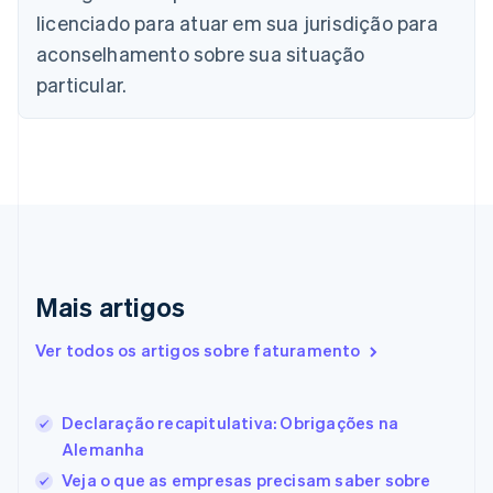
China continental
licenciado para atuar em sua jurisdição para
简体中文
English
aconselhamento sobre sua situação
Chipre
English
particular.
Croácia
English
Italiano
Dinamarca
English
Emirados Árabes Unidos
English
Eslováquia
English
Eslovênia
Mais artigos
English
Italiano
Espanha
Ver todos os artigos sobre faturamento
Español
English
Estados Unidos
English
Español
简体中文
Estônia
Declaração recapitulativa: Obrigações na
English
Alemanha
Finlândia
Veja o que as empresas precisam saber sobre
English
Svenska