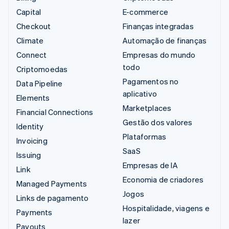
Capital
E-commerce
Checkout
Finanças integradas
Climate
Automação de finanças
Connect
Empresas do mundo
todo
Criptomoedas
Pagamentos no
Data Pipeline
aplicativo
Elements
Marketplaces
Financial Connections
Gestão dos valores
Identity
Plataformas
Invoicing
SaaS
Issuing
Empresas de IA
Link
Economia de criadores
Managed Payments
Jogos
Links de pagamento
Hospitalidade, viagens e
Payments
lazer
Payouts