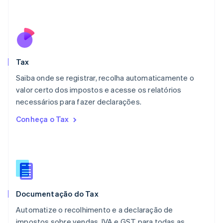
Luxemburgo
Français
Deutsch
English
Malásia
English
简体中文
Malta
English
Tax
México
Español
English
Saiba onde se registrar, recolha automaticamente o
Noruega
valor certo dos impostos e acesse os relatórios
English
necessários para fazer declarações.
Nova Zelândia
English
Conheça o Tax
Países Baixos
Nederlands
English
Polônia
English
Portugal
Português
English
RAE de Hong Kong, China
Documentação do Tax
English
简体中文
Reino Unido
Automatize o recolhimento e a declaração de
English
impostos sobre vendas, IVA e GST para todas as