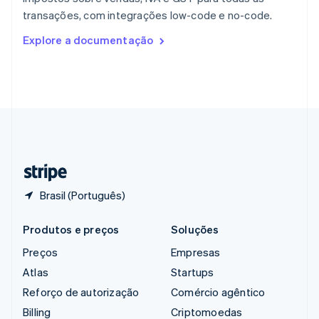
República Tcheca
transações, com integrações low-code e no-code.
English
Romênia
Explore a documentação
English
Singapura
English
简体中文
Suécia
Svenska
English
Suíça
Deutsch
Français
Italiano
English
Tailândia
ไทย
English
Brasil (Português)
Produtos e preços
Soluções
Preços
Empresas
Atlas
Startups
Reforço de autorização
Comércio agêntico
Billing
Criptomoedas