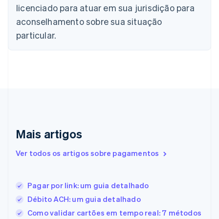
China continental
licenciado para atuar em sua jurisdição para
简体中文
English
aconselhamento sobre sua situação
Chipre
English
particular.
Croácia
English
Italiano
Dinamarca
English
Emirados Árabes Unidos
English
Eslováquia
English
Eslovênia
Mais artigos
English
Italiano
Espanha
Ver todos os artigos sobre pagamentos
Español
English
Estados Unidos
English
Español
简体中文
Estônia
Pagar por link: um guia detalhado
English
Débito ACH: um guia detalhado
Finlândia
Como validar cartões em tempo real: 7 métodos
English
Svenska