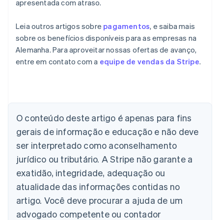
apresentada com atraso.
Leia outros artigos sobre
pagamentos
, e saiba mais
sobre os benefícios disponíveis para as empresas na
Alemanha. Para aproveitar nossas ofertas de avanço,
entre em contato com a
equipe de vendas da Stripe
.
Alemanha
Deutsch
English
Austrália
English
O conteúdo deste artigo é apenas para fins
Áustria
gerais de informação e educação e não deve
Deutsch
English
Bélgica
ser interpretado como aconselhamento
Nederlands
Français
Deutsch
English
jurídico ou tributário. A Stripe não garante a
Brasil
exatidão, integridade, adequação ou
Português
English
Bulgária
atualidade das informações contidas no
English
artigo. Você deve procurar a ajuda de um
Canadá
advogado competente ou contador
English
Français