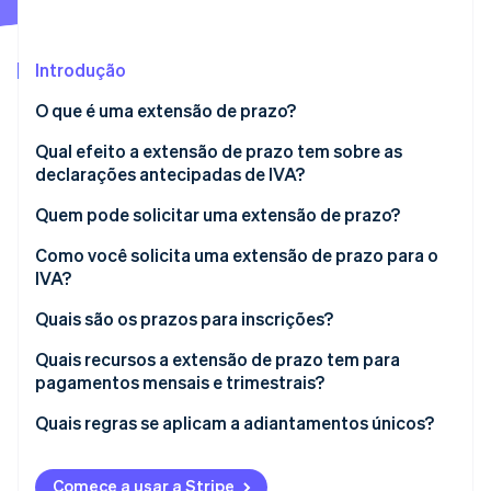
Ecossistema
Introdução
Stripe Sessions 2026
Parceiros
O que é uma extensão de prazo?
Stripe App Marketplace
Veja como a Stripe está construindo a infraestrutura econô
Assista agora
Qual efeito a extensão de prazo tem sobre as
declarações antecipadas de IVA?
Quem pode solicitar uma extensão de prazo?
Quais são os pré-requisitos que devem ser
Como você solicita uma extensão de prazo para o
cumpridos para solicitar uma extensão de prazo?
IVA?
Transferência eletrônica de dados
Quais são os prazos para inscrições?
Aprovação de uma inscrição de extensão de prazo
Quais recursos a extensão de prazo tem para
pagamentos mensais e trimestrais?
Por quanto tempo a extensão do prazo se aplica?
É possível alternar entre pagamentos mensais e
Quais regras se aplicam a adiantamentos únicos?
trimestrais de IVA?
Comece a usar a Stripe