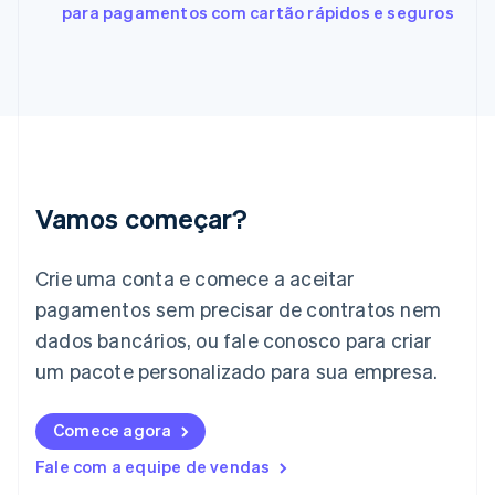
França
para pagamentos com cartão rápidos e seguros
Français
English
Gibraltar
English
Grécia
English
Hungria
English
Índia
English
Vamos começar?
Irlanda
English
Crie uma conta e comece a aceitar
Itália
Italiano
English
pagamentos sem precisar de contratos nem
Japão
dados bancários, ou fale conosco para criar
日本語
English
Letônia
um pacote personalizado para sua empresa.
English
Liechtenstein
Comece agora
Deutsch
English
Lituânia
Fale com a equipe de vendas
English