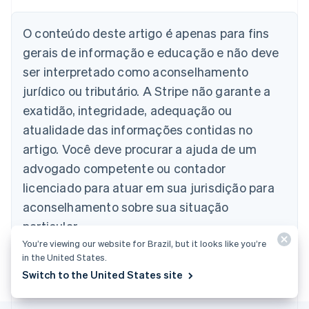
Alemanha
Deutsch
English
Austrália
O conteúdo deste artigo é apenas para fins
English
gerais de informação e educação e não deve
Áustria
ser interpretado como aconselhamento
Deutsch
English
Bélgica
jurídico ou tributário. A Stripe não garante a
Nederlands
Français
Deutsch
English
exatidão, integridade, adequação ou
Brasil
atualidade das informações contidas no
Português
English
Bulgária
artigo. Você deve procurar a ajuda de um
English
advogado competente ou contador
Canadá
English
Français
licenciado para atuar em sua jurisdição para
China continental
aconselhamento sobre sua situação
简体中文
English
Chipre
particular.
English
You’re viewing our website for Brazil, but it looks like you’re
Croácia
in the United States.
English
Italiano
Switch to the United States site
Dinamarca
English
Emirados Árabes Unidos