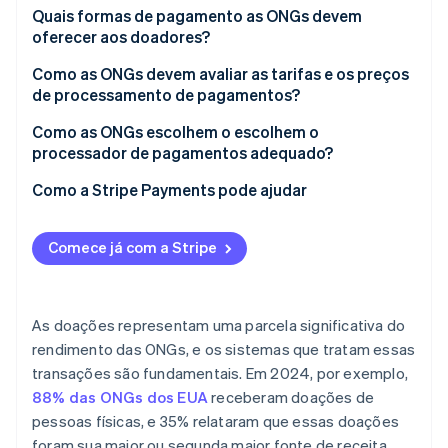
Suporte a múltiplos canais
Quais formas de pagamento as ONGs devem
oferecer aos doadores?
Experiência integrada e amigável ao doador
Como as ONGs devem avaliar as tarifas e os preços
Suporte a múltiplos tipos de pagamento e moedas
de processamento de pagamentos?
Gestão de doações recorrentes
Entenda todo o modelo de preços
Como as ONGs escolhem o escolhem o
processador de pagamentos adequado?
Relatórios claros e em tempo real
Considere o mix de formas de pagamento e a
cobertura das tarifas
Como a Stripe Payments pode ajudar
Segurança integrada e proteção contra fraudes
Considere custos e economias ao longo do tempo
Preços transparentes e escalabilidade
Comece já com a Stripe
As doações representam uma parcela significativa do
rendimento das ONGs, e os sistemas que tratam essas
transações são fundamentais. Em 2024, por exemplo,
88% das ONGs dos EUA
receberam doações de
pessoas físicas, e 35% relataram que essas doações
foram sua maior ou segunda maior fonte de receita.