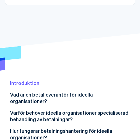
Identitetsverifiering online
Partner
Stripe App Marketplace
Stripe Sessions 2026
Se hur Stripe bygger den ekonomiska inf
Titta nu
Introduktion
Vad är en betalleverantör för ideella
organisationer?
Varför behöver ideella organisationer specialiserad
behandling av betalningar?
Hur fungerar betalningshantering för ideella
organisationer?