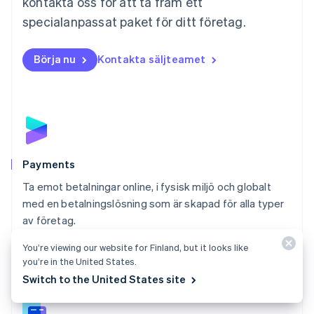
kontakta oss för att ta fram ett
Nederländerna
specialanpassat paket för ditt företag.
Nederlands
English
Norge
English
Börja nu
Kontakta säljteamet
Nya Zeeland
English
Polen
English
Portugal
Português
English
Rumänien
English
Payments
Schweiz
Ta emot betalningar online, i fysisk miljö och globalt
Deutsch
Français
Italiano
English
med en betalningslösning som är skapad för alla typer
Singapore
English
简体中文
av företag.
Slovakien
Titta närmare på Payments
English
You’re viewing our website for Finland, but it looks like
you’re in the United States.
Slovenien
Switch to the United States site
English
Italiano
Spanien
Español
English