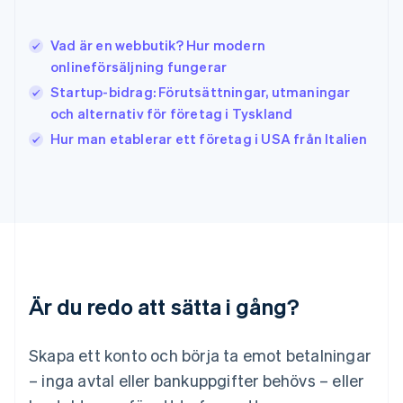
Italien
Italiano
English
Vad är en webbutik? Hur modern
Japan
日本語
English
onlineförsäljning fungerar
Kanada
Startup-bidrag: Förutsättningar, utmaningar
English
Français
och alternativ för företag i Tyskland
Kroatien
English
Italiano
Hur man etablerar ett företag i USA från Italien
Lettland
English
Liechtenstein
Deutsch
English
Litauen
English
Luxemburg
Français
Deutsch
English
Är du redo att sätta i gång?
Malaysia
English
简体中文
Malta
Skapa ett konto och börja ta emot betalningar
English
Mexiko
– inga avtal eller bankuppgifter behövs – eller
Español
English