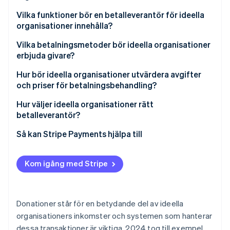
Vilka funktioner bör en betalleverantör för ideella
organisationer innehålla?
Support i olika kanaler
Vilka betalningsmetoder bör ideella organisationer
erbjuda givare?
Integrerad, givarvänlig upplevelse
Hur bör ideella organisationer utvärdera avgifter
Stöd för flera typer av betalningar och valutor
och priser för betalningsbehandling?
Hantering av återkommande donationer
Förstå hela prismodellen
Hur väljer ideella organisationer rätt
betalleverantör?
Tydlig rapportering i realtid
Ta hänsyn till blandning av betalningsmetoder och
avgifter
Så kan Stripe Payments hjälpa till
Inbyggt säkerhets- och bedrägeriskydd
Tänk på kostnader och besparingar över tid
Transparent prissättning och skalbarhet
Kom igång med Stripe
Donationer står för en betydande del av ideella
organisationers inkomster och systemen som hanterar
dessa transaktioner är viktiga. 2024 tog till exempel