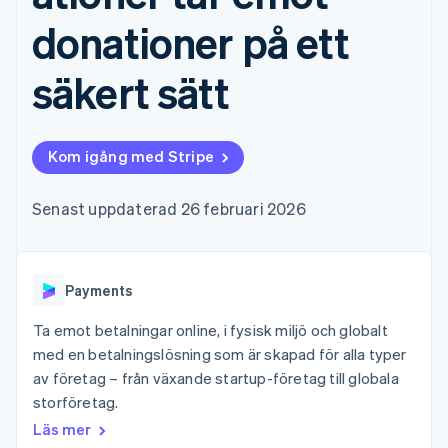
Godkännandeoptimeringar
Recognition
Företag
Plattformar
Erbjud
Link
Automatiserad
donationer på ett
SaaS
användningsbaserad
Accelererad kassaprocess
redovisning
Produktplan
fakturering
Financial Connections
Stripe Sigma
Sessions årliga
Utfärda stablecoin-
säkert sätt
Länkade finanskontodata
Anpassade
konferens
stödda kort
rapporter
Karriärer
Tillhandahåll och
Efter bransch
Data Pipeline
Nyhetsrum
hantera tjänster med
Datasynkronisering
Stripe Press
agenter
Kom igång med Stripe
AI-företag
Kreatörsekonomi
Spel
Senast uppdaterad 26 februari 2026
Besöksnäring, resor
Kontakt
Mer
Resurser
och fritid
Product roadmap
Försäkringsbolag
Kontakta säljteamet
Se vad som kommer härnäst
Media och
Appintegrationer
Bli partner
underhållning
Kodexempel
Radar
Payments
Ideella organisationer
Utvecklarblogg
Bedrägeribekämpning
Professionella tjänster
API-status
Ta emot betalningar online, i fysisk miljö och globalt
Offentlig sektor
Atlas
med en betalningslösning som är skapad för alla typer
Detaljhandel
Bolagsbildning för startups
av företag – från växande startup-företag till globala
Climate
storföretag.
Koldioxidinfångning
Ecosystem
Läs mer
Identity