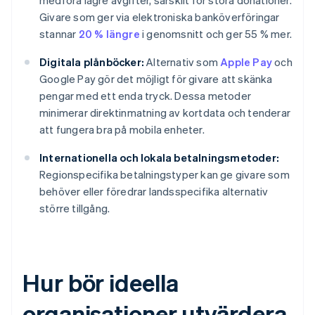
medföra lägre avgifter, särskilt för stora donationer.
Givare som ger via elektroniska banköverföringar
stannar
20 % längre
i genomsnitt och ger 55 % mer.
Digitala plånböcker:
Alternativ som
Apple Pay
och
Google Pay gör det möjligt för givare att skänka
pengar med ett enda tryck. Dessa metoder
minimerar direktinmatning av kortdata och tenderar
att fungera bra på mobila enheter.
Internationella och lokala betalningsmetoder:
Regionspecifika betalningstyper kan ge givare som
behöver eller föredrar landsspecifika alternativ
större tillgång.
Hur bör ideella
organisationer utvärdera