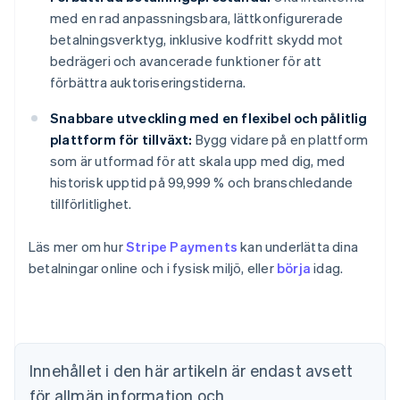
med en rad anpassningsbara, lättkonfigurerade
betalningsverktyg, inklusive kodfritt skydd mot
bedrägeri och avancerade funktioner för att
förbättra auktoriseringstiderna.
Snabbare utveckling med en flexibel och pålitlig
plattform för tillväxt:
Bygg vidare på en plattform
som är utformad för att skala upp med dig, med
historisk upptid på 99,999 % och branschledande
tillförlitlighet.
Australien
Läs mer om hur
Stripe Payments
kan underlätta dina
English
Belgien
betalningar online och i fysisk miljö, eller
börja
idag.
Nederlands
Français
Deutsch
English
Brasilien
Português
English
Bulgarien
English
Innehållet i den här artikeln är endast avsett
Cypern
för allmän information och
English