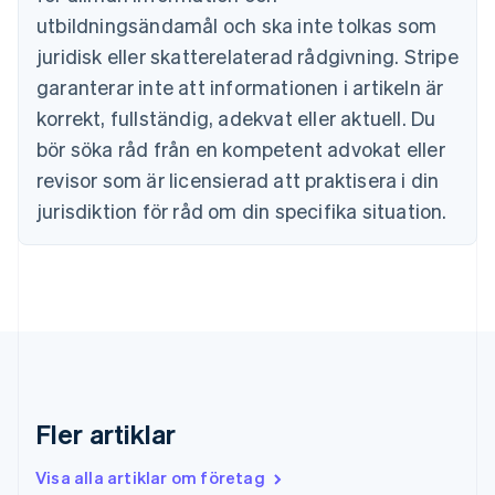
Danmark
utbildningsändamål och ska inte tolkas som
English
juridisk eller skatterelaterad rådgivning. Stripe
Estland
English
garanterar inte att informationen i artikeln är
Fastlandskina
korrekt, fullständig, adekvat eller aktuell. Du
简体中文
English
Finland
bör söka råd från en kompetent advokat eller
English
Svenska
revisor som är licensierad att praktisera i din
Frankrike
jurisdiktion för råd om din specifika situation.
Français
English
Förenade Arabemiraten
English
Gibraltar
English
Grekland
English
Hongkong SAR, Kina
English
简体中文
Indien
Fler artiklar
English
Irland
Visa alla artiklar om företag
English