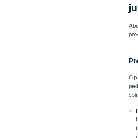
ju
Aba
pro
Pr
O p
ped
sol