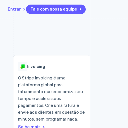
Entrar
Fale com nossa equipe
Recursos
Ecossistema
Contato
 marketplaces
Mais
Integrações de aplicativos
Parceiros
Fale com a equipe de vendas
Product roadmap
sões
Exemplos de códigos
Stripe App Marketplace
Seja um parceiro
Veja o que está chegando
ara plataformas
Blog de desenvolvedores
zer
Status da API
Radar
Prevenção de fraudes
Invoicing
Atlas
ativos
Incorporação de startups
O Stripe Invoicing é uma
plataforma global para
Climate
Remoção de carbono
faturamento que economiza seu
tempo e acelera seus
pagamentos. Crie uma fatura e
envie aos clientes em questão de
minutos, sem programar nada.
Saiba mais