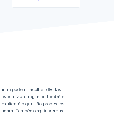
Stripe Sessions 2026
Veja como a Stripe está
construindo a
infraestrutura
econômica da IA.
Assista agora
manha podem recolher dívidas
 usar o factoring, elas também
o explicará o que são processos
ncionam. Também explicaremos