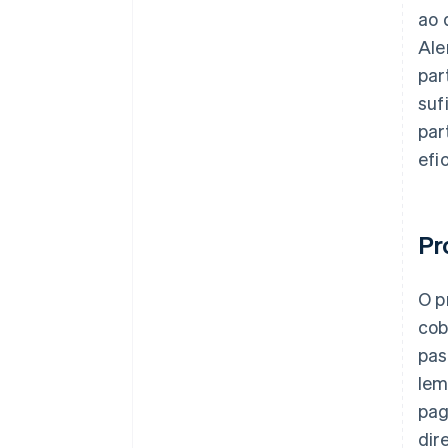
ao 
Ale
par
suf
par
efi
Pr
O p
cob
pas
lem
pag
dir