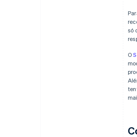
Par
rec
só 
res
O
S
mod
pro
Alé
ten
mai
C