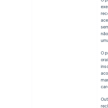
ex
rec
ace
sem
não
uma
O p
ora
ins
aco
man
car
Out
rec