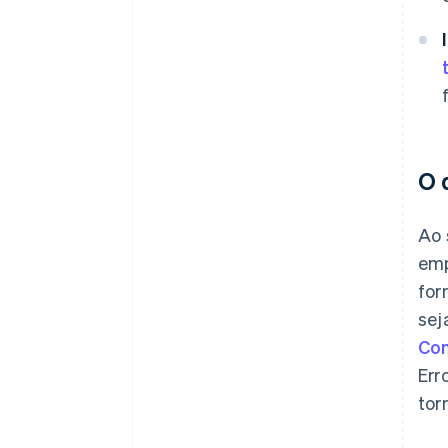
O 
Ao 
emp
for
sej
Com
Err
tor