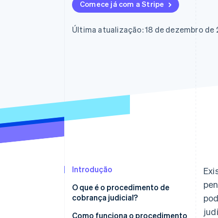
Comece já com a Stripe
Última atualização: 18 de dezembro de
Introdução
Exi
pen
O que é o procedimento de
cobrança judicial?
pod
jud
Procedimento de cobrança
Como funciona o procedimento