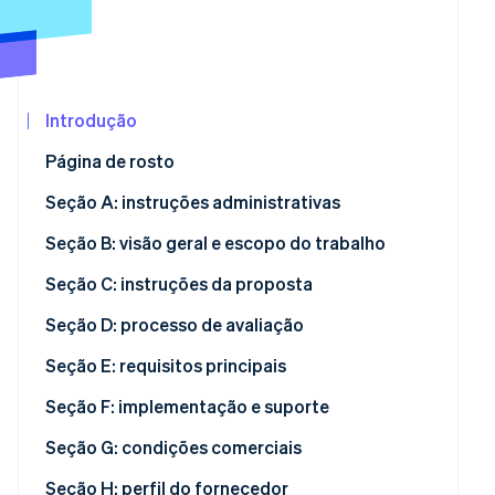
Ecossistema
Stripe Sessions 2026
Introdução
Parceiros
Veja como a Stripe está construindo a infraestrutura eco
Stripe App
Assista agora
Página de rosto
Marketplace
Seção A: instruções administrativas
Seção B: visão geral e escopo do trabalho
Seção C: instruções da proposta
Seção D: processo de avaliação
Seção E: requisitos principais
Seção F: implementação e suporte
Seção G: condições comerciais
Seção H: perfil do fornecedor