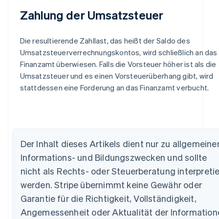
Zahlung der Umsatzsteuer
Die resultierende Zahllast, das heißt der Saldo des
Umsatzsteuerverrechnungskontos, wird schließlich an das
Finanzamt überwiesen. Falls die Vorsteuer höher ist als die
Umsatzsteuer und es einen Vorsteuerüberhang gibt, wird
stattdessen eine Forderung an das Finanzamt verbucht.
Der Inhalt dieses Artikels dient nur zu allgemeine
Informations- und Bildungszwecken und sollte
Australien
nicht als Rechts- oder Steuerberatung interpretie
English
werden. Stripe übernimmt keine Gewähr oder
Belgien
Garantie für die Richtigkeit, Vollständigkeit,
Nederlands
Français
Deutsch
English
Brasilien
Angemessenheit oder Aktualität der Information
Português
English