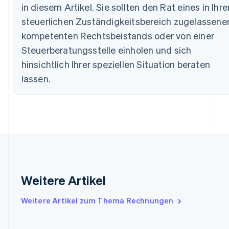
in diesem Artikel. Sie sollten den Rat eines in Ihr
Bulgarien
English
steuerlichen Zuständigkeitsbereich zugelassene
Dänemark
kompetenten Rechtsbeistands oder von einer
English
Deutschland
Steuerberatungsstelle einholen und sich
Deutsch
English
hinsichtlich Ihrer speziellen Situation beraten
Estland
lassen.
English
Festlandchina
简体中文
English
Finnland
English
Svenska
Frankreich
Français
English
Gibraltar
English
Griechenland
Weitere Artikel
English
Indien
Weitere Artikel zum Thema Rechnungen
English
Irland
English