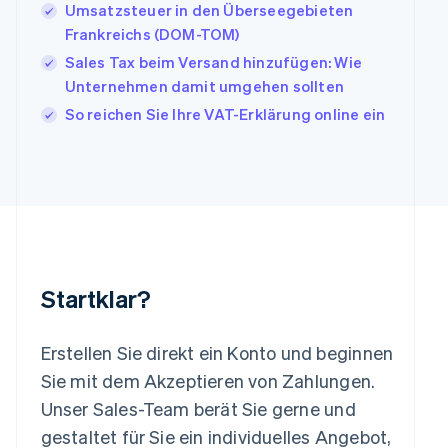
Umsatzsteuer in den Überseegebieten
Italien
Frankreichs (DOM-TOM)
Italiano
English
Japan
Sales Tax beim Versand hinzufügen: Wie
日本語
English
Unternehmen damit umgehen sollten
Kanada
So reichen Sie Ihre VAT-Erklärung online ein
English
Français
Kroatien
English
Italiano
Lettland
English
Liechtenstein
Deutsch
English
Litauen
English
Startklar?
Luxemburg
Français
Deutsch
English
Malaysia
Erstellen Sie direkt ein Konto und beginnen
English
简体中文
Malta
Sie mit dem Akzeptieren von Zahlungen.
English
Unser Sales-Team berät Sie gerne und
Mexiko
gestaltet für Sie ein individuelles Angebot,
Español
English