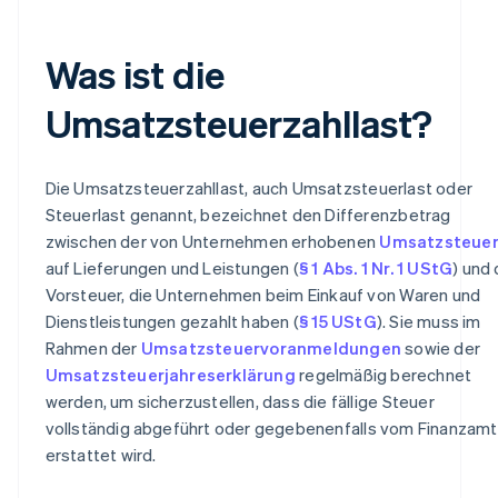
Was ist die
Umsatzsteuerzahllast?
Die Umsatzsteuerzahllast, auch Umsatzsteuerlast oder
Steuerlast genannt, bezeichnet den Differenzbetrag
zwischen der von Unternehmen erhobenen
Umsatzsteue
auf Lieferungen und Leistungen (
§ 1 Abs. 1 Nr. 1 UStG
) und 
Vorsteuer, die Unternehmen beim Einkauf von Waren und
Dienstleistungen gezahlt haben (
§ 15 UStG
). Sie muss im
Rahmen der
Umsatzsteuervoranmeldungen
sowie der
Umsatzsteuerjahreserklärung
regelmäßig berechnet
werden, um sicherzustellen, dass die fällige Steuer
vollständig abgeführt oder gegebenenfalls vom Finanzamt
erstattet wird.