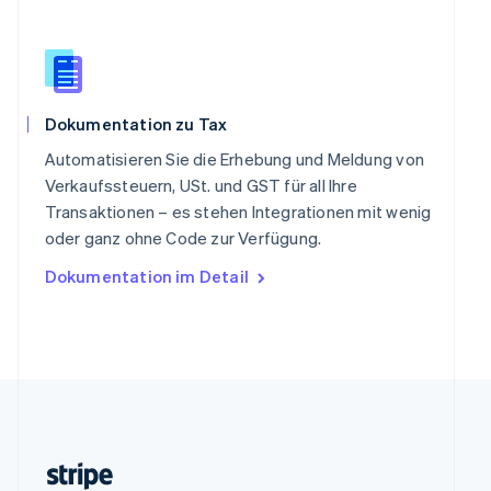
Slowenien
English
Italiano
Sonderverwaltungsregion Hongkong,
China
English
简体中文
Dokumentation zu Tax
Spanien
Español
English
Automatisieren Sie die Erhebung und Meldung von
Thailand
Verkaufssteuern, USt. und GST für all Ihre
ไทย
English
Transaktionen – es stehen Integrationen mit wenig
Tschechische Republik
oder ganz ohne Code zur Verfügung.
English
Ungarn
Dokumentation im Detail
English
Vereinigte Arabische Emirate
English
Vereinigte Staaten
English
Español
简体中文
Vereinigtes Königreich
English
Zypern
English