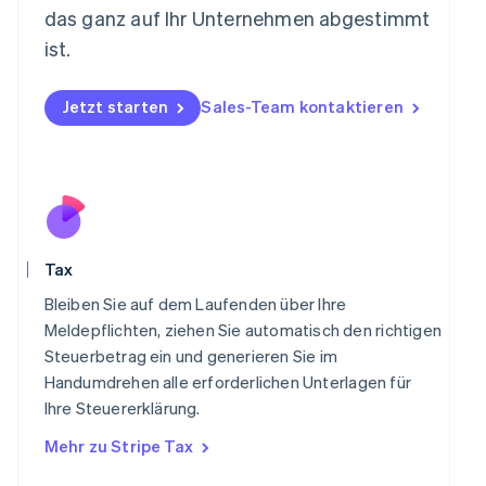
Neuseeland
das ganz auf Ihr Unternehmen abgestimmt
English
ist.
Niederlande
Nederlands
English
Norwegen
Jetzt starten
Sales-Team kontaktieren
English
Österreich
Deutsch
English
Polen
English
Portugal
Português
English
Tax
Rumänien
English
Bleiben Sie auf dem Laufenden über Ihre
Schweden
Meldepflichten, ziehen Sie automatisch den richtigen
Svenska
English
Steuerbetrag ein und generieren Sie im
Schweiz
Handumdrehen alle erforderlichen Unterlagen für
Deutsch
Français
Italiano
English
Singapur
Ihre Steuererklärung.
English
简体中文
Mehr zu Stripe Tax
Slowakei
English