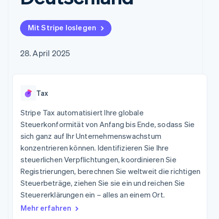
Data Pipeline
Marktplatz auf
Geldmanagement
Zugriff auf mehr als
Datensynchronisierung
Produkt-Roadmap
Grundlagen der
Plattformen
125
Stripe Sessions
Abonnementverwaltung
SaaS
Mit Stripe loslegen
Terminal
Karriere
Zahlungen vor Ort
Newsroom
So setzen Sie
Authorization
Stripe Press
nutzungsbasierte
28. April 2025
Boost
Abrechnung um
Nach Branche
Optimierung der
Stablecoin-gestützte
Autorisierungsraten
Karten ausgeben: So
Link
KI-Unternehmen
Kontakt
geht´s
Beschleunigter
Tax
Creator Economy
Bereitstellung und
Bezahlvorgang
Gaming
Verwaltung von
Sales-Team
Financial
Bewirtung, Reisen und
Stripe Tax automatisiert Ihre globale
Diensten mit Agenten
kontaktieren
Connections
Freizeit
Partner werden
Steuerkonformität von Anfang bis Ende, sodass Sie
Verbundene
Versicherungen
sich ganz auf Ihr Unternehmenswachstum
Medien und
Finanzdaten
Unterhaltung
konzentrieren können. Identifizieren Sie Ihre
Ressourcen
Gemeinnützige
steuerlichen Verpflichtungen, koordinieren Sie
Organisationen
Registrierungen, berechnen Sie weltweit die richtigen
App-Integrationen
Fachdienstleistungen
Mehr
Code-Beispiele
Öffentlicher Sektor
Steuerbeträge, ziehen Sie sie ein und reichen Sie
Product roadmap
Entwickler-Blog
Einzelhandel
Steuererklärungen ein – alles an einem Ort.
Ausblick
API-Status
Mehr erfahren
Radar