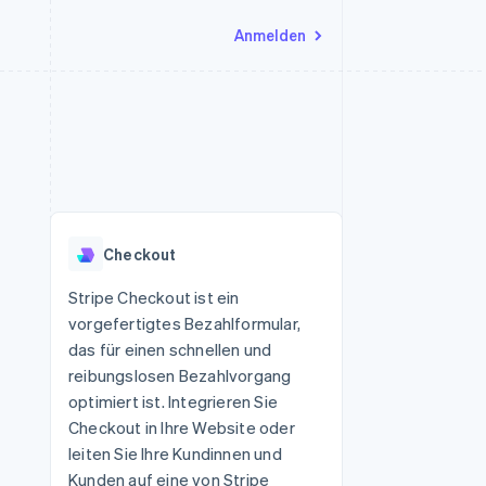
Anmelden
Ressourcen
Ecosystem
Kontakt
nd Marktplätze
Mehr
App-Integrationen
Partner
Sales-Team kontaktieren
Product roadmap
Code-Beispiele
Stripe App-Marktplatz
Partner werden
Ausblick
 Plattformen
Entwickler-Blog
 platforms
eit
API-Status
Radar
Betrugsprävention
eistungen
Checkout
Atlas
onen
virtuelle Karten
Start-up-Gründung
Stripe Checkout ist ein
vorgefertigtes Bezahlformular,
Climate
CO₂-Entnahme
das für einen schnellen und
reibungslosen Bezahlvorgang
Identity
Online-Identitätsprüfung
optimiert ist. Integrieren Sie
Checkout in Ihre Website oder
leiten Sie Ihre Kundinnen und
Kunden auf eine von Stripe