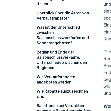
Italien
und
sin
Gesetz 114/1998
Überblick über die Arten von
spe
Verkaufsrabatten
Gesetzesdekret Nr. 26 vom 7.
Ein
März 2023
Arten von Rabatten
Was ist der Unterschied
ein
zwischen
Regionale Vorschriften
Saisonschlussverkäufen und
Kun
Sonderangeboten?
Die
Sind Saisonschlussverkäufe für
Beginn und Ende der
Geschäfte obligatorisch?
Saisonschlussverkäufe:
Rec
Unterschiede zwischen den
Son
Wer legt die Termine für den
Regionen
Saisonschlussverkauf fest?
End
Wann beginnen die Black Friday-
Wie Verkaufsrabatte
beg
Verkäufe?
angeboten werden
wir
Wie Rabatte auszuzeichnen
und
sind
Sanktionen bei Verstößen
Wor
gegen die Rabattvorschriften