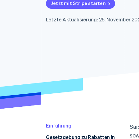
Optimierung der
Datensynchronisier
Jetzt mit Stripe starten
Autorisierungsraten
Link
Beschleunigter Bezahlvorgang
Letzte Aktualisierung: 25. November 20
Financial Connections
Verbundene Finanzdaten
Einführung
Sai
sow
Gesetzgebung zu Rabatten in