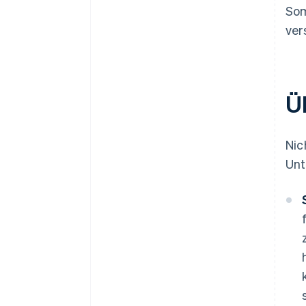
Som
ver
Ü
Nic
Unt