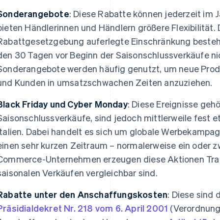
Sonderangebote
: Diese Rabatte können jederzeit im
bieten Händlerinnen und Händlern größere Flexibilität. 
Rabattgesetzgebung auferlegte Einschränkung besteht
den 30 Tagen vor Beginn der Saisonschlussverkäufe n
Sonderangebote werden häufig genutzt, um neue Prod
und Kunden in umsatzschwachen Zeiten anzuziehen.
Black Friday und Cyber Monday
: Diese Ereignisse gehö
Saisonschlussverkäufe, sind jedoch mittlerweile fest e
Italien. Dabei handelt es sich um globale Werbekampag
einen sehr kurzen Zeitraum – normalerweise ein oder zwe
Commerce-Unternehmen erzeugen diese Aktionen Traffic
saisonalen Verkäufen vergleichbar sind.
Rabatte unter den Anschaffungskosten
: Diese sind
Präsidialdekret Nr. 218 vom 6. April 2001
(Verordnung