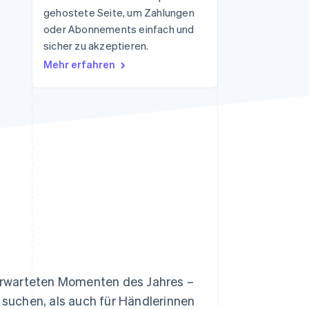
gehostete Seite, um Zahlungen
oder Abonnements einfach und
sicher zu akzeptieren.
Stripe-Sessions 2026
Erfahren Sie, wie Stripe
Mehr erfahren
Lösungen für die
Wirtschaftsinfrastruktur
für KI aufbaut.
Jetzt ansehen
erwarteten Momenten des Jahres –
suchen, als auch für Händlerinnen