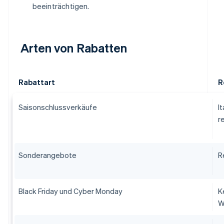
beeinträchtigen.
Arten von Rabatten
Rabattart
R
Saisonschlussverkäufe
I
r
Sonderangebote
R
Black Friday und Cyber Monday
K
W