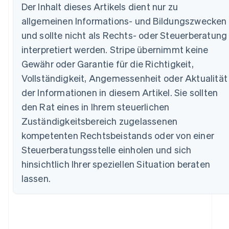
Der Inhalt dieses Artikels dient nur zu
allgemeinen Informations- und Bildungszwecken
und sollte nicht als Rechts- oder Steuerberatung
interpretiert werden. Stripe übernimmt keine
Australien
Gewähr oder Garantie für die Richtigkeit,
English
Vollständigkeit, Angemessenheit oder Aktualität
Belgien
Nederlands
Français
Deutsch
English
der Informationen in diesem Artikel. Sie sollten
Brasilien
den Rat eines in Ihrem steuerlichen
Português
English
Bulgarien
Zuständigkeitsbereich zugelassenen
English
kompetenten Rechtsbeistands oder von einer
Dänemark
Steuerberatungsstelle einholen und sich
English
Deutschland
hinsichtlich Ihrer speziellen Situation beraten
Deutsch
English
lassen.
Estland
English
Festlandchina
简体中文
English
Finnland