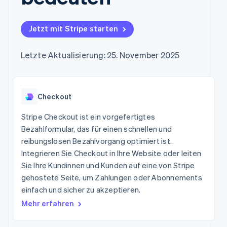
Data Pipeline
Marktplatz auf
Geldmanagement
Zugriff auf mehr als
Datensynchronisierung
Produkt-Roadmap
Grundlagen der
Plattformen
125
Stripe Sessions
Abonnementverwaltung
SaaS
Jetzt mit Stripe starten
Terminal
Karriere
Zahlungen vor Ort
Newsroom
So setzen Sie
Authorization
Stripe Press
nutzungsbasierte
Letzte Aktualisierung: 25. November 2025
Boost
Abrechnung um
Nach Branche
Optimierung der
Stablecoin-gestützte
Autorisierungsraten
Karten ausgeben: So
Link
KI-Unternehmen
Kontakt
geht´s
Beschleunigter
Checkout
Creator Economy
Bereitstellung und
Bezahlvorgang
Gaming
Verwaltung von
Sales-Team
Financial
Bewirtung, Reisen und
Stripe Checkout ist ein vorgefertigtes
Diensten mit Agenten
kontaktieren
Connections
Freizeit
Partner werden
Bezahlformular, das für einen schnellen und
Verbundene
Versicherungen
reibungslosen Bezahlvorgang optimiert ist.
Medien und
Finanzdaten
Unterhaltung
Integrieren Sie Checkout in Ihre Website oder leiten
Ressourcen
Gemeinnützige
Sie Ihre Kundinnen und Kunden auf eine von Stripe
Organisationen
gehostete Seite, um Zahlungen oder Abonnements
App-Integrationen
Fachdienstleistungen
Mehr
Code-Beispiele
Öffentlicher Sektor
einfach und sicher zu akzeptieren.
Product roadmap
Entwickler-Blog
Einzelhandel
Mehr erfahren
Ausblick
API-Status
Radar