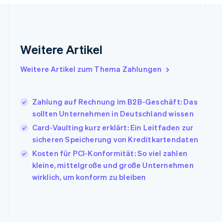
English
Svenska
Frankreich
Français
English
Gibraltar
English
Weitere Artikel
Griechenland
English
Weitere Artikel zum Thema Zahlungen
Indien
English
Irland
Zahlung auf Rechnung im B2B-Geschäft: Das
English
sollten Unternehmen in Deutschland wissen
Italien
Italiano
English
Card-Vaulting kurz erklärt: Ein Leitfaden zur
Japan
sicheren Speicherung von Kreditkartendaten
日本語
English
Kosten für PCI-Konformität: So viel zahlen
Kanada
kleine, mittelgroße und große Unternehmen
English
Français
Kroatien
wirklich, um konform zu bleiben
English
Italiano
Lettland
English
Liechtenstein