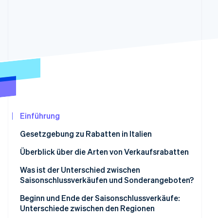
Betrugsprävention
Ecosystem
Atlas
Start-up-Gründung
Partner
Stripe App-Marktplatz
Climate
CO₂-Entnahme
Identity
Online-Identitätsprüfung
Einführung
Stripe-Sessions 2026
Gesetzgebung zu Rabatten in Italien
Erfahren Sie, wie Stripe Lösungen für die Wir
Jetzt ansehen
Gesetz 114/1998
Überblick über die Arten von Verkaufsrabatten
Gesetzesdekret Nr. 26 vom 7. März 2023
Arten von Rabatten
Was ist der Unterschied zwischen
Saisonschlussverkäufen und Sonderangeboten?
Regionale Vorschriften
Sind Saisonschlussverkäufe für Geschäfte
Beginn und Ende der Saisonschlussverkäufe:
obligatorisch?
Unterschiede zwischen den Regionen