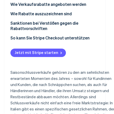
Wer legt die Termine für den Saisonschlussverkauf
Wann beginnen die Black Friday-Verkäufe?
Wie Verkaufsrabatte angeboten werden
fest?
Wie Rabatte auszuzeichnen sind
Sanktionen bei Verstößen gegen die
Rabattvorschriften
So kann Sie Stripe Checkout unterstützen
Jetzt mit Stripe starten
Saisonschlussverkäufe gehören zu den am sehnlichsten
erwarteten Momenten des Jahres – sowohl für Kundinnen
und Kunden, die nach Schnäppchen suchen, als auch für
Händlerinnen und Händler, die ihren Umsatz steigern und
Restbestände abbauen möchten. Allerdings sind
Schlussverkäufe nicht einfach eine freie Marktstrategie: In
Italien gibt es einen spezifischen gesetzlichen Rahmen, de