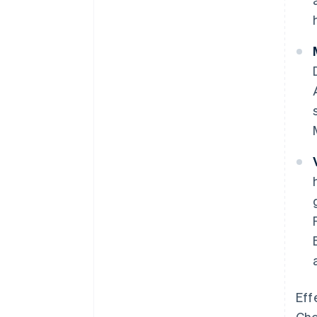
Eff
Che