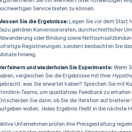
hochwertigen Service bieten zu können.
Messen Sie die Ergebnisse:
Legen Sie vor dem Start fe
Dazu gehören Konversionsraten, durchschnittlicher U
Abwanderung oder Bindung sowie Nettoumsatzbindung 
sofortige Registrierungen, sondern beobachten Sie das
Monate hinweg.
Verfeinern und wiederholen Sie Experimente:
Wenn Si
haben, vergleichen Sie die Ergebnisse mit Ihrer Hypot
gebracht, was Sie erwartet haben? Sprechen Sie mit K
Frontline-Teams, um qualitatives Feedback zu erhalten
Entscheiden Sie dann, ob Sie die Iteration auf breiterer
aufgeben wollen. Jedes Ergebnis fließt in die nächste 
ektive Unternehmen prüfen ihre Preisgestaltung regelmä
cks“ und tiefer greifende jährliche Strategiesitzungen