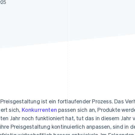
ung
025
 Preisgestaltung ist ein fortlaufender Prozess. Das V
ert sich,
Konkurrenten
passen sich an, Produkte werden
zten Jahr noch funktioniert hat, tut das in diesem Jahr
 ihre Preisgestaltung kontinuierlich anpassen, sind in d
gfristig wirtschaftlich besser entwickeln. Im Folgenden