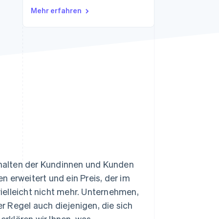
Mehr erfahren
Stripe-Sessions 2026
Erfahren Sie, wie Stripe
Lösungen für die
Wirtschaftsinfrastruktur
für KI aufbaut.
Jetzt ansehen
erhalten der Kundinnen und Kunden
 erweitert und ein Preis, der im
 vielleicht nicht mehr. Unternehmen,
er Regel auch diejenigen, die sich
 erklären wir Ihnen, was