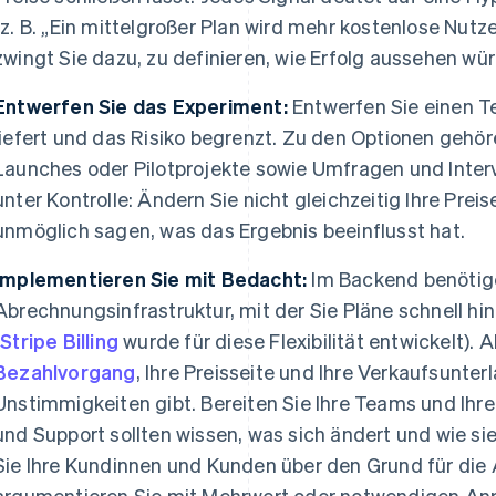
(z. B. „Ein mittelgroßer Plan wird mehr kostenlose Nutz
zwingt Sie dazu, zu definieren, wie Erfolg aussehen wür
Entwerfen Sie das Experiment:
Entwerfen Sie einen Te
liefert und das Risiko begrenzt. Zu den Optionen gehör
Launches oder Pilotprojekte sowie Umfragen und Interv
unter Kontrolle: Ändern Sie nicht gleichzeitig Ihre Preis
unmöglich sagen, was das Ergebnis beeinflusst hat.
Implementieren Sie mit Bedacht:
Im Backend benötige
Abrechnungsinfrastruktur, mit der Sie Pläne schnell h
(
Stripe Billing
wurde für diese Flexibilität entwickelt). A
Bezahlvorgang
, Ihre Preisseite und Ihre Verkaufsunter
Unstimmigkeiten gibt. Bereiten Sie Ihre Teams und Ihre
und Support sollten wissen, was sich ändert und wie sie
Sie Ihre Kundinnen und Kunden über den Grund für die
argumentieren Sie mit Mehrwert oder notwendigen An