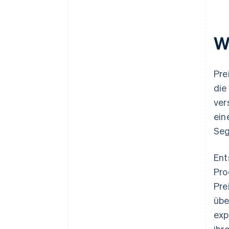
W
Pre
die
ver
ein
Seg
Ent
Pro
Pre
übe
exp
ihr