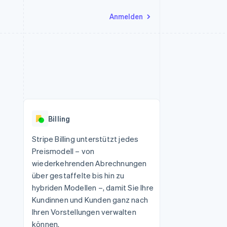
Anmelden
Ressourcen
Ecosystem
Kontakt
nd Marktplätze
Mehr
App-Integrationen
Partner
Sales-Team kontaktieren
Product roadmap
Code-Beispiele
Stripe App-Marktplatz
Partner werden
Ausblick
 Plattformen
Entwickler-Blog
 platforms
eit
API-Status
Radar
Betrugsprävention
eistungen
Billing
Atlas
onen
virtuelle Karten
Start-up-Gründung
Stripe Billing unterstützt jedes
Preismodell – von
Climate
CO₂-Entnahme
wiederkehrenden Abrechnungen
über gestaffelte bis hin zu
Identity
Online-Identitätsprüfung
hybriden Modellen –, damit Sie Ihre
Kundinnen und Kunden ganz nach
Ihren Vorstellungen verwalten
können.