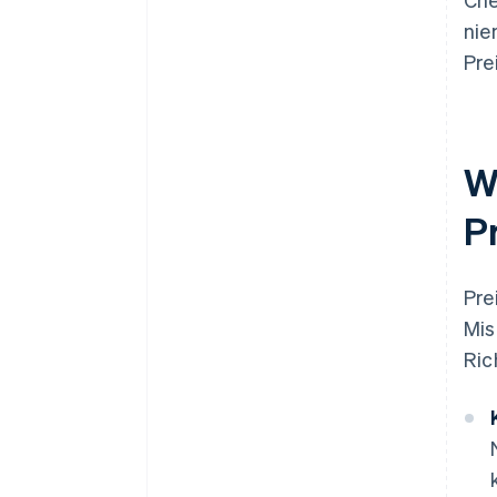
nie
Pre
W
P
Pre
Mis
Ric