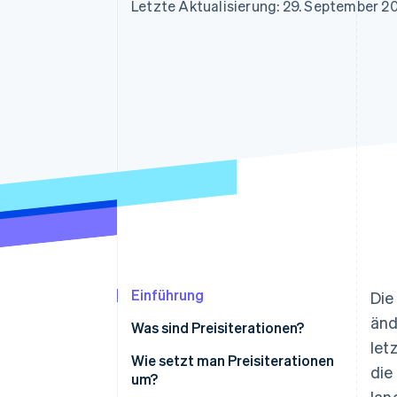
Optimierung der
Datensynchronisier
Letzte Aktualisierung: 29. September 2
Autorisierungsraten
Link
Beschleunigter Bezahlvorgang
Financial Connections
Verbundene Finanzdaten
Einführung
Die
änd
Was sind Preisiterationen?
let
Wie setzt man Preisiterationen
die
um?
lan