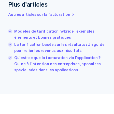
Plus d'articles
Espagne
Español
English
Autres articles sur la facturation
Estonie
English
États-Unis
Modèles de tarification hybride : exemples,
English
Español
简体中文
éléments et bonnes pratiques
Finlande
English
Svenska
La tarification basée sur les résultats : Un guide
France
pour relier les revenus aux résultats
Français
English
Qu'est-ce que la facturation via l’application ?
Gibraltar
English
Guide à l'intention des entreprises japonaises
Grèce
spécialisées dans les applications
English
Hongrie
English
Inde
English
Irlande
English
Italie
Italiano
English