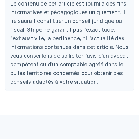
Le contenu de cet article est fourni à des fins
Deutsch
English
Australie
informatives et pédagogiques uniquement. Il
English
ne saurait constituer un conseil juridique ou
Autriche
Deutsch
English
fiscal. Stripe ne garantit pas l'exactitude,
Belgique
l'exhaustivité, la pertinence, ni l'actualité des
Nederlands
Français
Deutsch
English
Brésil
informations contenues dans cet article. Nous
Português
English
vous conseillons de solliciter l'avis d'un avocat
Bulgarie
compétent ou d'un comptable agréé dans le
English
Canada
ou les territoires concernés pour obtenir des
English
Français
conseils adaptés à votre situation.
Chine continentale
简体中文
English
Chypre
English
Croatie
English
Italiano
Danemark
English
Émirats arabes unis
English