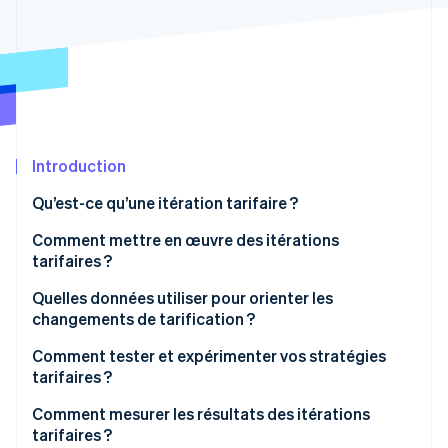
Découvrez les prochaines évolutions
Commerce en ligne
Radar
Prévention de la fraude
Écosystème
Atlas
Constitution de start-up
Partenaires
Climate
Stripe App Marketplace
Élimination du carbone
Introduction
Identity
Qu’est-ce qu’une itération tarifaire ?
Vérification de l'identité
Comment mettre en œuvre des itérations
tarifaires ?
Quelles données utiliser pour orienter les
changements de tarification ?
Stripe Sessions 2026
Découvrez comment Stripe construit l’infrastructure écono
Comment tester et expérimenter vos stratégies
Regarder la vidéo
tarifaires ?
Comment mesurer les résultats des itérations
tarifaires ?