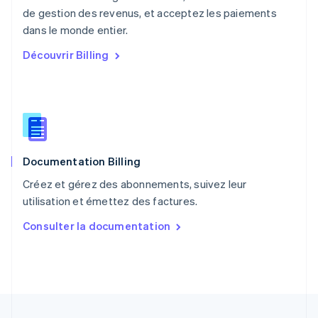
de gestion des revenus, et acceptez les paiements
Pologne
English
dans le monde entier.
Portugal
Découvrir Billing
Português
English
R.A.S. de Hong Kong, Chine
English
简体中文
République tchèque
English
Roumanie
English
Documentation Billing
Royaume-Uni
English
Créez et gérez des abonnements, suivez leur
Singapour
utilisation et émettez des factures.
English
简体中文
Slovaquie
Consulter la documentation
English
Slovénie
English
Italiano
Suède
Svenska
English
Suisse
Deutsch
Français
Italiano
English