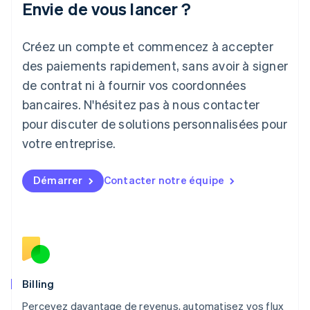
Envie de vous lancer ?
Japon
日本語
English
Créez un compte et commencez à accepter
Lettonie
English
des paiements rapidement, sans avoir à signer
Liechtenstein
de contrat ni à fournir vos coordonnées
Deutsch
English
Lituanie
bancaires. N'hésitez pas à nous contacter
English
pour discuter de solutions personnalisées pour
Luxembourg
votre entreprise.
Français
Deutsch
English
Malaisie
English
简体中文
Démarrer
Contacter notre équipe
Malte
English
Mexique
Español
English
Norvège
English
Nouvelle-Zélande
English
Billing
Pays-Bas
Percevez davantage de revenus, automatisez vos flux
Nederlands
English