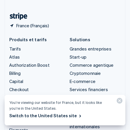
Thaïlande
ไทย
English
France (Français)
Produits et tarifs
Solutions
Tarifs
Grandes entreprises
Atlas
Start-up
Authorization Boost
Commerce agentique
Billing
Cryptomonnaie
Capital
E-commerce
Checkout
Services financiers
intégrés
Climate
You’re viewing our website for France, but it looks like
Automatisation des
Connect
you’re in the United States.
opérations financières
Cryptomonnaie
Switch to the United States site
Entreprises
Data Pipeline
internationales
Elements