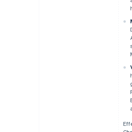
Eff
Che