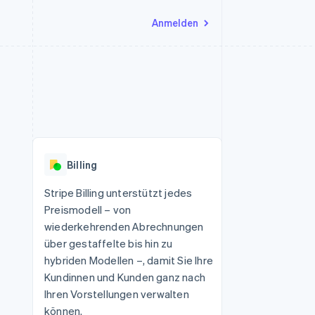
Anmelden
Ressourcen
Ecosystem
Kontakt
nd Marktplätze
Mehr
App-Integrationen
Partner
Sales-Team kontaktieren
Product roadmap
Code-Beispiele
Stripe App-Marktplatz
Partner werden
Ausblick
 Plattformen
Entwickler-Blog
 platforms
eit
API-Status
Radar
Betrugsprävention
eistungen
Billing
Atlas
onen
virtuelle Karten
Start-up-Gründung
Stripe Billing unterstützt jedes
Preismodell – von
Climate
CO₂-Entnahme
wiederkehrenden Abrechnungen
über gestaffelte bis hin zu
Identity
Online-Identitätsprüfung
hybriden Modellen –, damit Sie Ihre
Kundinnen und Kunden ganz nach
Ihren Vorstellungen verwalten
können.