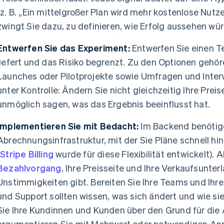
(z. B. „Ein mittelgroßer Plan wird mehr kostenlose Nutz
zwingt Sie dazu, zu definieren, wie Erfolg aussehen wür
Entwerfen Sie das Experiment:
Entwerfen Sie einen Te
liefert und das Risiko begrenzt. Zu den Optionen gehör
Launches oder Pilotprojekte sowie Umfragen und Interv
unter Kontrolle: Ändern Sie nicht gleichzeitig Ihre Preis
unmöglich sagen, was das Ergebnis beeinflusst hat.
Implementieren Sie mit Bedacht:
Im Backend benötige
Abrechnungsinfrastruktur, mit der Sie Pläne schnell h
(
Stripe Billing
wurde für diese Flexibilität entwickelt). A
Bezahlvorgang
, Ihre Preisseite und Ihre Verkaufsunter
Unstimmigkeiten gibt. Bereiten Sie Ihre Teams und Ihre
und Support sollten wissen, was sich ändert und wie sie
Sie Ihre Kundinnen und Kunden über den Grund für die
argumentieren Sie mit Mehrwert oder notwendigen An