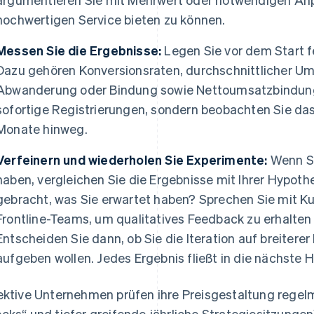
hochwertigen Service bieten zu können.
Messen Sie die Ergebnisse:
Legen Sie vor dem Start fe
Dazu gehören Konversionsraten, durchschnittlicher U
Abwanderung oder Bindung sowie Nettoumsatzbindung 
sofortige Registrierungen, sondern beobachten Sie das
Monate hinweg.
Verfeinern und wiederholen Sie Experimente:
Wenn Si
haben, vergleichen Sie die Ergebnisse mit Ihrer Hypot
gebracht, was Sie erwartet haben? Sprechen Sie mit K
Frontline-Teams, um qualitatives Feedback zu erhalten
Entscheiden Sie dann, ob Sie die Iteration auf breiterer
aufgeben wollen. Jedes Ergebnis fließt in die nächste 
ektive Unternehmen prüfen ihre Preisgestaltung regelmä
cks“ und tiefer greifende jährliche Strategiesitzungen