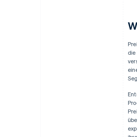
W
Pre
die
ver
ein
Seg
Ent
Pro
Pre
übe
exp
ihr