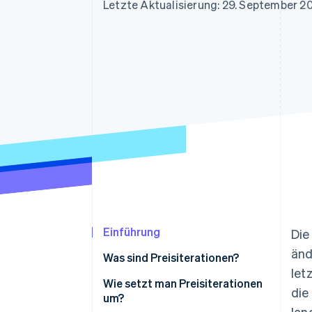
Optimierung der
Datensynchronisier
Letzte Aktualisierung: 29. September 2
Autorisierungsraten
Link
Beschleunigter Bezahlvorgang
Financial Connections
Verbundene Finanzdaten
Einführung
Die
änd
Was sind Preisiterationen?
let
Wie setzt man Preisiterationen
die
um?
lan