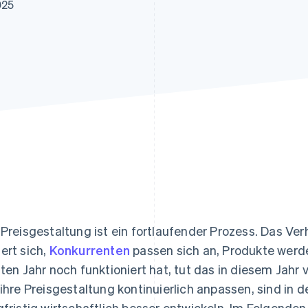
ung
025
 Preisgestaltung ist ein fortlaufender Prozess. Das V
ert sich,
Konkurrenten
passen sich an, Produkte werden
zten Jahr noch funktioniert hat, tut das in diesem Jahr
 ihre Preisgestaltung kontinuierlich anpassen, sind in d
gfristig wirtschaftlich besser entwickeln. Im Folgenden