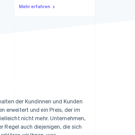
Mehr erfahren
Stripe-Sessions 2026
Erfahren Sie, wie Stripe
Lösungen für die
Wirtschaftsinfrastruktur
für KI aufbaut.
Jetzt ansehen
erhalten der Kundinnen und Kunden
 erweitert und ein Preis, der im
 vielleicht nicht mehr. Unternehmen,
er Regel auch diejenigen, die sich
 erklären wir Ihnen, was