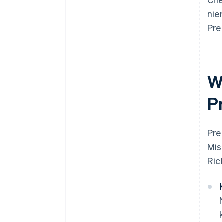
nie
Pre
W
P
Pre
Mis
Ric