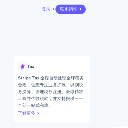
登录
联系销售
资源
生态系统
联系
场
更多
应用集成
合作伙伴
联系销售
Product roadmap
代码示例
Stripe App Marketplace
成为合作伙伴
了解未来规划
开发者博客
版
API 状态
Radar
欺诈防范
台版
Tax
务
Atlas
初创企业注册
Stripe Tax 全程自动处理全球税务
卡
合规，让您专注业务扩展。识别税
Climate
碳移除
务义务、管理税务注册、全球精准
计算并代收税款，并支持报税——
Identity
在线身份验证
全部一站式完成。
了解更多