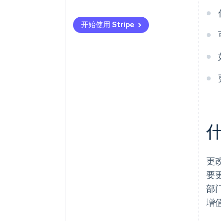
向意大利税务局提交表格 AA9/12
开始使用 Stripe
更
要
部
增