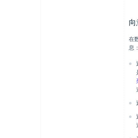
向
在
息