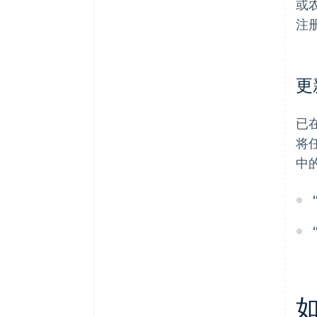
或
注
更
已
将
中