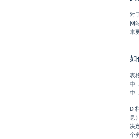
对
网
来
如
表
中
中
D
息
决
个