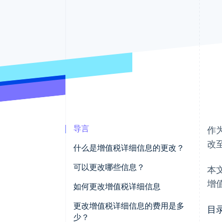
加速结账
Financial Connections
关联金融账户数据
导言
作
改
什么是增值税详细信息的更改？
可以更改哪些信息？
本
增
谁必须在商业登记处登记？
如何更改增值税详细信息
更新在商业登记处注册的个体经
如何填写表格 AA9/12
更改增值税详细信息的费用是多
目
营者的 PEC 地址
少？