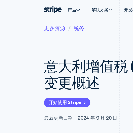
产品
解决方案
开发
更多资源
税务
按企业阶段
文档
学习
按应用场
支持
支付
营收
大型企业
Stripe 文档
博客
智能体
获取支
Payments
Billing
初创企业
API 参考文档
客户案例
加密货
托管支
在线支付
经常性收入
库与 SDK
指南
电子商
专业服
Managed Payments
Metronome
Stripe Apps
意大利增值税 (
嵌入式
备案商家解决方案
按用量计费
财务自
Payment links
Subscriptions
全球化
无代码支付
订阅管理
应用内
变更概述
Checkout
Invoicing
交易市
预构建支付界面
一次性或定期账单
资金管
Elements
Tax
平台
灵活的 UI 组件
销售税和增值税自动
SaaS
Payment methods
Revenue Recogniti
开始使用 Stripe
接入 125+ 种支付方式
会计自动化
Terminal
Stripe Sigma
线下支付
自定义报告
最后更新日期：2024 年 9 月 20 日
Authorization Boost
Data Pipeline
支付成功率优化
数据同步
Link