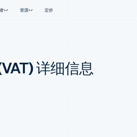
者
资源
定价
景
指南
按行业
公司
资金管理
平台和交易市
商务
持
接受线上付款
AI 企业
产品路线图
Treasury
Connect
币
持方案
实施预置结账流程
创作者经济
Sessions 年度大会
企业财务
平台支付
务
务
构建平台或交易市场
游戏
招聘
Global Payouts
Capital 平台
VAT) 详细信息
金融
管理订阅
酒店、旅游与休闲
资讯中心
向第三方打款
客户融资
动化
提供按用量计费
保险
Stripe Press
Capital
Treasury 平
企业
发行稳定币支持的支付卡
媒体与娱乐
企业融资
嵌入式金融服
支付
通过智能体配置和管理服务
非营利组织
Crypto
Issuing
场
专业服务
钱包、稳定币发行和发卡基础设
实体卡和虚拟
理
公共部门
施
零售
化
Crypto Onramp
on
可嵌入的加密货币购买