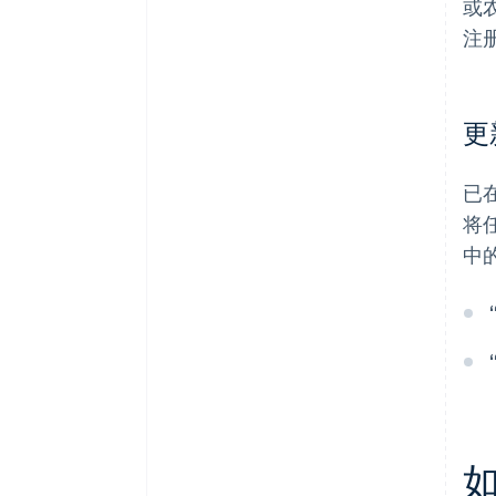
或
注
更
已
将
中