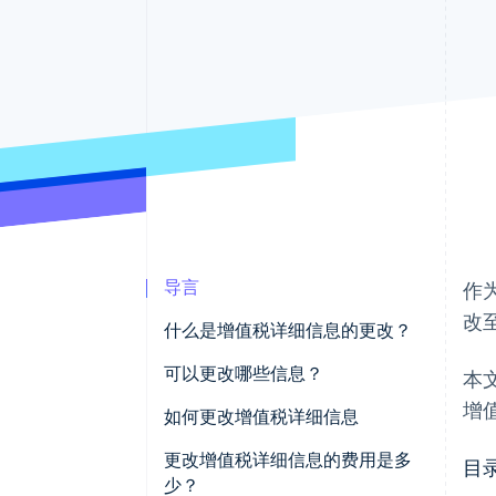
导言
作
改
什么是增值税详细信息的更改？
可以更改哪些信息？
本
增
谁必须在商业登记处登记？
如何更改增值税详细信息
更新在商业登记处注册的个体经
如何填写表格 AA9/12
更改增值税详细信息的费用是多
目
营者的 PEC 地址
少？