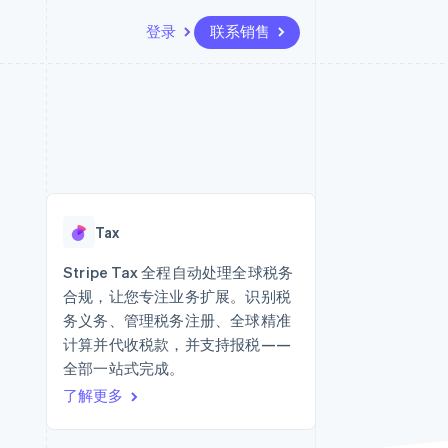
登录
联系销售
资源
生态系统
联系
场
更多
应用集成
合作伙伴
联系销售
Product roadmap
代码示例
Stripe App Marketplace
成为合作伙伴
了解未来规划
开发者博客
API 状态
Radar
欺诈防范
Tax
Atlas
初创企业注册
Stripe Tax 全程自动处理全球税务
合规，让您专注业务扩展。识别税
Climate
碳移除
务义务、管理税务注册、全球精准
计算并代收税款，并支持报税——
全部一站式完成。
了解更多