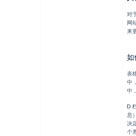
对
网
来
如
表
中
中
D
息
决
个