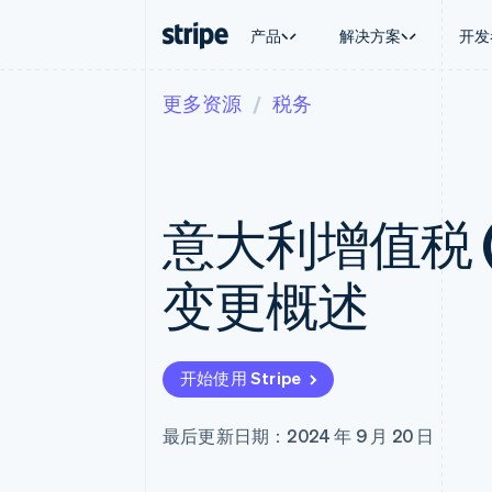
产品
解决方案
开发
更多资源
税务
按企业阶段
文档
学习
按应用场
支持
支付
营收
大型企业
Stripe 文档
博客
智能体
获取支
Payments
Billing
初创企业
API 参考文档
客户案例
加密货
托管支
在线支付
经常性收入
库与 SDK
指南
电子商
专业服
Payment links
Metronome
Stripe Apps
意大利增值税 (
嵌入式
无代码支付
按用量计费
财务自
Checkout
Subscriptions
全球化
预构建支付界面
订阅管理
应用内
变更概述
Elements
Invoicing
交易市
灵活的 UI 组件
一次性或定期账单
资金管
支付方式
Tax
平台
支持 125 种以上
销售税和增值税自动
SaaS
Terminal
Revenue Recogniti
开始使用 Stripe
线下支付
会计自动化
Authorization Boost
Stripe Sigma
支付成功率优化
自定义报告
最后更新日期：2024 年 9 月 20 日
Link
Data Pipeline
加速结账
数据同步