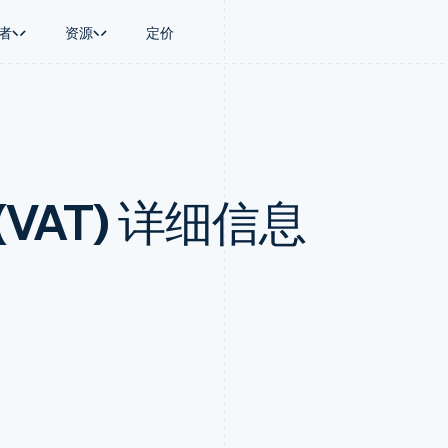
者
资源
定价
景
指南
按行业
公司
资金管理
平台和交易市
商务
持
接受线上付款
AI 企业
产品路线图
Global Payouts
Connect
币
持方案
实施预置结账流程
创作者经济
Sessions 年度大会
向第三方打款
平台支付
务
务
构建平台或交易市场
游戏
招聘
Crypto
VAT) 详细信息
金融
管理订阅
酒店、旅游与休闲
资讯中心
钱包、稳定币发行和发卡基础设
动化
提供按用量计费
保险
Stripe Press
施
企业
发行稳定币支持的支付卡
媒体与娱乐
支付
通过智能体配置和管理服务
非营利组织
场
专业服务
理
公共部门
零售
化
on