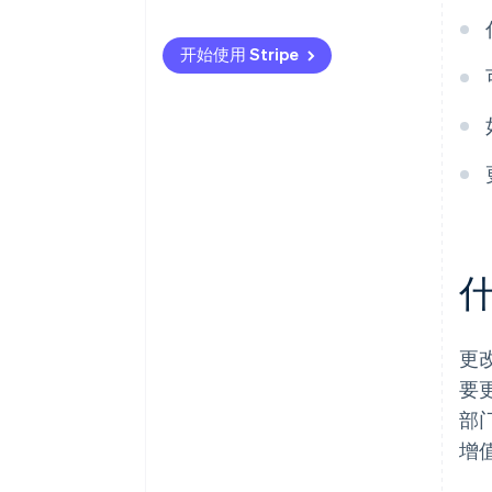
向意大利税务局提交表格 AA9/12
开始使用 Stripe
更
要
部
增