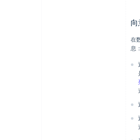
向
在
息