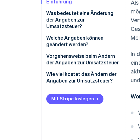
Einführung
Als
mög
Was bedeutet eine Änderung
der Angaben zur
Ver
Umsatzsteuer?
Ges
Mel
Welche Angaben können
geändert werden?
In 
Wer muss sich im
Vorgehensweise beim Ändern
ein
Handelsregister eintragen
der Angaben zur Umsatzsteuer
lassen?
akt
So füllen Sie das Formular
Wie viel kostet das Ändern der
und
Aktualisierung der PEC-Adresse
AA9/12 aus
Angaben zur Umsatzsteuer?
für im Handelsregister
Einreichen des Formulars
eingetragene
Wor
AA9/12 bei der Agenzia delle
Mit Stripe loslegen
Einzelunternehmen
Entrate