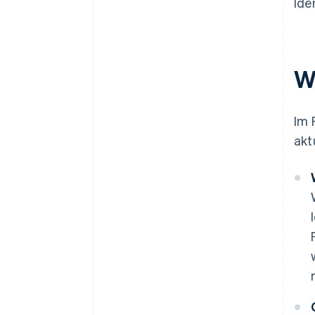
Ide
W
Im 
akt