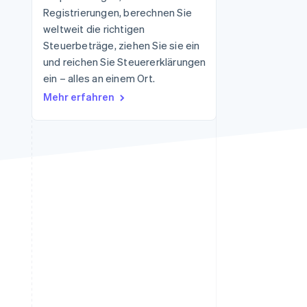
Registrierungen, berechnen Sie
weltweit die richtigen
Steuerbeträge, ziehen Sie sie ein
Stripe-Sessions 2026
Erfahren Sie, wie Stripe
und reichen Sie Steuererklärungen
Lösungen für die
ein – alles an einem Ort.
Wirtschaftsinfrastruktur
Mehr erfahren
für KI aufbaut.
Jetzt ansehen