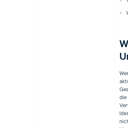
W
U
Wen
akt
Ges
die
Ver
Ide
nic