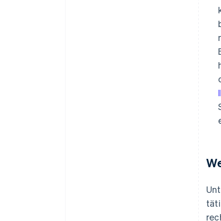
We
Unt
tät
rec