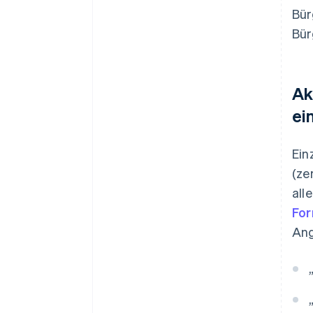
Bür
Bür
Ak
ei
Ein
(ze
all
For
Ang