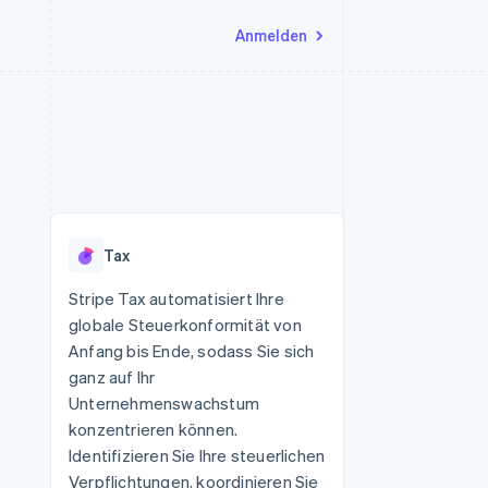
Anmelden
Ressourcen
Ecosystem
Kontakt
nd Marktplätze
Mehr
App-Integrationen
Partner
Sales-Team kontaktieren
Product roadmap
Code-Beispiele
Stripe App-Marktplatz
Partner werden
Ausblick
 Plattformen
Entwickler-Blog
 platforms
eit
API-Status
Radar
Betrugsprävention
eistungen
Tax
Atlas
onen
virtuelle Karten
Start-up-Gründung
Stripe Tax automatisiert Ihre
globale Steuerkonformität von
Climate
CO₂-Entnahme
Anfang bis Ende, sodass Sie sich
ganz auf Ihr
Identity
Online-Identitätsprüfung
Unternehmenswachstum
konzentrieren können.
Identifizieren Sie Ihre steuerlichen
Verpflichtungen, koordinieren Sie