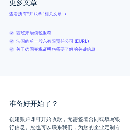
更多文章
拉脱维亚
English
查看所有“开账单”相关文章
立陶宛
English
列支敦士登
西班牙增值税退税
Deutsch
English
卢森堡
法国的单一股东有限责任公司 (EURL)
Français
Deutsch
English
关于德国完税证明您需要了解的关键信息
罗马尼亚
English
马尔他
English
马来西亚
English
简体中文
美国
English
Español
简体中文
墨西哥
准备好开始了？
Español
English
挪威
English
创建账户即可开始收款，无需签署合同或填写银
葡萄牙
行信息。您也可以联系我们，为您的企业定制专
Português
English