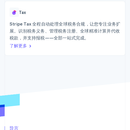
Authorization
Stripe Sigma
产品路线图
SaaS
Boost
自定义报告
Sessions 年度大会
支付成功率优
Data Pipeline
Tax
招聘
化
数据同步
资讯中心
Link
资源
Stripe Tax 全程自动处理全球税务合规，让您专注业务扩
Stripe Press
加速结账
按行业
展。识别税务义务、管理税务注册、全球精准计算并代收
应用集成
税款，并支持报税——全部一站式完成。
AI 企业
代码示例
创作者经济
开发者博客
了解更多
联系
游戏
API 状态
更多
酒店、旅游与休闲
联系销售
Product roadmap
保险
成为合作伙伴
了解未来规划
媒体与娱乐
非营利组织
Radar
专业服务
欺诈防范
公共部门
Atlas
零售
初创企业注册
Climate
碳移除
生态系统
合作伙伴
Stripe App Marketplace
导言