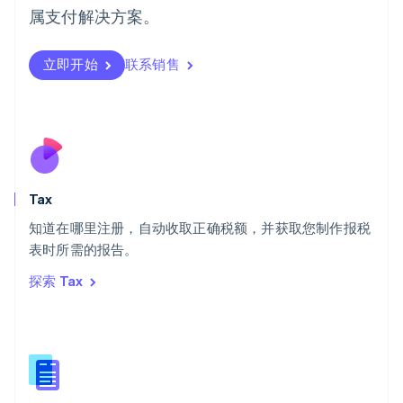
日本
属支付解决方案。
日本語
English
瑞典
立即开始
联系销售
Svenska
English
瑞士
Deutsch
Français
Italiano
English
塞浦路斯
English
斯洛伐克
English
斯洛文尼亚
Tax
English
Italiano
知道在哪里注册，自动收取正确税额，并获取您制作报税
泰国
ไทย
English
表时所需的报告。
希腊
探索 Tax
English
西班牙
Español
English
新加坡
English
简体中文
新西兰
English