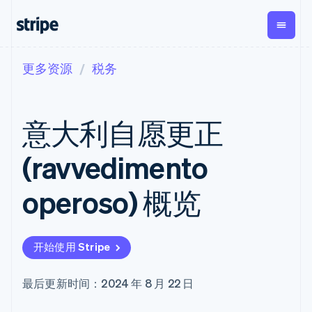
更多资源
税务
按企业阶段
文档
学习
支付
营收
资金管
平台
理
易市
大型企业
Stripe 文档
博客
Payments
Billing
初创企业
API 参考文档
客户案例
意大利自愿更正
在线支付
经常性收入
Global
Conn
库与 SDK
指南
Payment links
Metronome
Payouts
Stripe Apps
按用量计费
平台
(ravvedimento
无代码支付
Subscriptions
向第三
按应用场景
Checkout
方打款
支持
预构建支付界
订阅管理
Crypto
operoso) 概览
指南
智能体商务
面
Invoicing
钱包、
加密货币
获取支持
一次性或定期
Elements
稳定币
电子商务
接受线上付款
托管支持方案
灵活的 UI 组件
账单
发行和
嵌入式金融
实施预置结账流程
专业服务
Payment
Tax
发卡基
开始使用 Stripe
财务自动化
构建平台或交易市场
methods
销售税和增值
础设施
全球化企业
管理订阅
接入 125+ 种支
税自动化
应用内支付
提供按用量计费
付方式
Revenue
最后更新时间：2024 年 8 月 22 日
交易市场
发行稳定币支持的支付卡
Terminal
Recognition
公司
资金管理
通过智能体配置和管理服
线下支付
会计自动化
平台
务