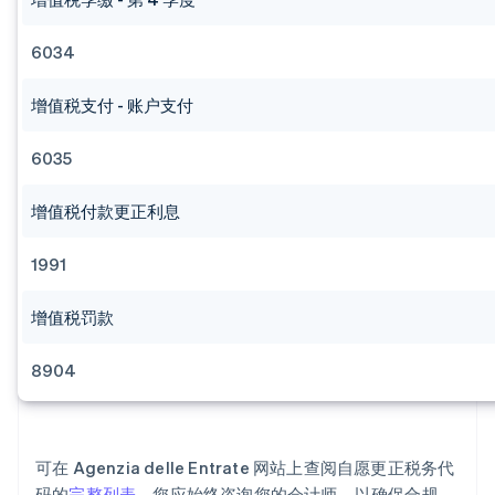
6034
增值税支付 - 账户支付
6035
增值税付款更正利息
阿联酋
1991
English
爱尔兰
English
增值税罚款
爱沙尼亚
English
8904
奥地利
Deutsch
English
澳大利亚
English
巴西
可在 Agenzia delle Entrate 网站上查阅自愿更正税务代
Português
English
码的
完整列表
。您应始终咨询您的会计师，以确保合规。