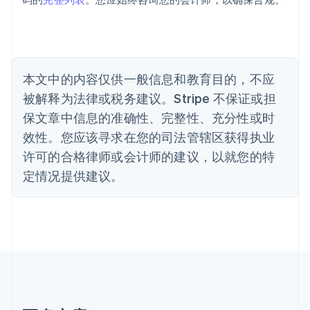
保加利亚
English
比利时
Nederlands
Français
Deutsch
English
波兰
本文中的内容仅供一般信息和教育目的，不应
English
丹麦
被解释为法律或税务建议。Stripe 不保证或担
English
保文章中信息的准确性、完整性、充分性或时
德国
效性。您应该寻求在您的司法管辖区获得执业
Deutsch
English
法国
许可的合格律师或会计师的建议，以就您的特
Français
English
定情况提供建议。
芬兰
English
Svenska
荷兰
Nederlands
English
加拿大
English
Français
捷克
English
克罗地亚
English
Italiano