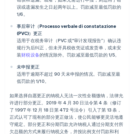
误或遗漏发生之日起两年以上。罚款减至最低罚款的
1/6。
事后审计（Processo verbale di constatazione
(PVC)）更正
适用于在税务审计（PVC 或“审计发现报告”）确认违
规行为后纠正，但未开具税收凭证或发货单，或未安
装
财税设备
的情况除外。罚款减至最低罚款的 1/5。
未申报更正
适用于逾期不超过 90 天未申报的情况。罚款减至最
低罚款的 1/10。
如果选择自愿更正的纳税人无法一次性全额缴纳，法律允
许进行部分更正。2019 年 4 月 30 日法令第 4 条（修订
了 1997 年 12 月 18 日第 472 号法令）引入了第 13 条，
正式认可了现有的部分更正做法，使公民能够更灵活地遵
守规定。部分更正和分期罚款允许纳税人通过分期支付所
欠总额的方式来履行纳税义务，并按比例支付罚款和利