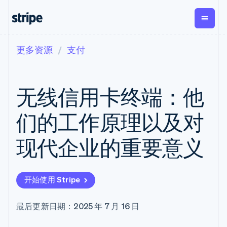
更多资源
支付
按企业阶段
文档
学习
支付
营收
资金管
平台
理
易市
大型企业
Stripe 文档
博客
Payments
Billing
初创企业
API 参考文档
客户案例
无线信用卡终端：他
在线支付
经常性收入
Global
Conn
库与 SDK
指南
Managed
Metronome
Payouts
Stripe Apps
Payments
按用量计费
平台
们的工作原理以及对
备案商家解决
Subscriptions
向第三
按应用场景
方案
方打款
支持
订阅管理
Payment links
Crypto
现代企业的重要意义
指南
智能体商务
Invoicing
钱包、
加密货币
获取支持
无代码支付
一次性或定期
稳定币
电子商务
接受线上付款
托管支持方案
Checkout
账单
发行和
嵌入式金融
实施预置结账流程
专业服务
预构建支付界
Tax
发卡基
开始使用 Stripe
财务自动化
构建平台或交易市场
面
销售税和增值
础设施
全球化企业
管理订阅
Elements
税自动化
应用内支付
提供按用量计费
灵活的 UI 组件
Revenue
最后更新日期：2025 年 7 月 16 日
交易市场
发行稳定币支持的支付卡
支付方式
Recognition
公司
资金管理
通过智能体配置和管理服
支持 125 种以
会计自动化
平台
务