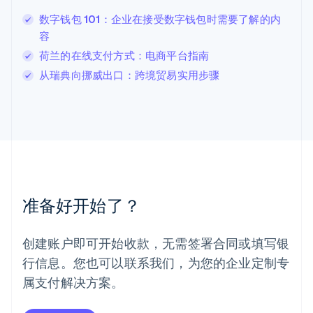
列支敦士登
数字钱包 101：企业在接受数字钱包时需要了解的内
Deutsch
English
卢森堡
容
Français
Deutsch
English
荷兰的在线支付方式：电商平台指南
罗马尼亚
从瑞典向挪威出口：跨境贸易实用步骤
English
马尔他
English
马来西亚
English
简体中文
美国
English
Español
简体中文
墨西哥
Español
English
准备好开始了？
挪威
English
葡萄牙
创建账户即可开始收款，无需签署合同或填写银
Português
English
行信息。您也可以联系我们，为您的企业定制专
日本
日本語
English
属支付解决方案。
瑞典
Svenska
English