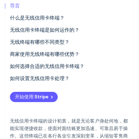
导言
什么是无线信用卡终端？
Stripe Sessions 2026
无线信用卡终端是如何运作的？
了解 Stripe 如何为 AI 构建经济基础设施。
立即观看
无线终端有哪些不同类型？
独立式无线终端
商家使用无线终端有哪些优势？
移动读卡器
关键业务场景下的移动便捷性
如何选择合适的无线信用卡终端？
智能终端和混合终端
加快结账速度，缩短排队时间
您的使用场景
如何设置无线信用卡处理？
软件
更多的促成交易途径
您的连接需求
选择您的终端和提供商
开始使用 Stripe
强大的内置安全防护
客户偏好的支付方式
设置商家账户
降低设置成本，提高灵活性
与您系统的集成
开机并接入网络
无线信用卡终端的设计初衷，就是无论客户身处何地，都
易用性和可靠性
将设备注册到您的支付账户中
能实现便捷收款，使面对面结账更加迅速、可靠且易于操
作。这些终端已在各行各业引发深刻变革，从缩短零售商
安全性与监管合规
配置设置