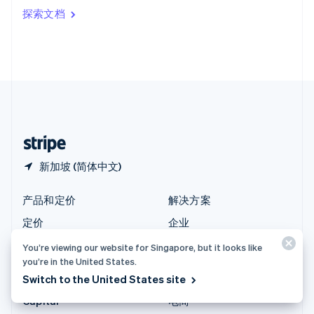
印度
探索文档
English
英国
English
直布罗陀
English
中国内地
简体中文
English
中国香港特别行政区
English
简体中文
新加坡 (简体中文)
产品和定价
解决方案
定价
企业
Atlas
初创公司
You’re viewing our website for Singapore, but it looks like
Authorization Boost
智能体商务
you’re in the United States.
Switch to the United States site
Billing
加密货币
Capital
电商