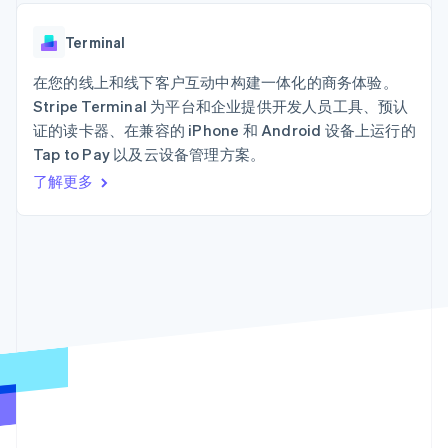
上
Stripe Sigma
产品路线图
SaaS
自定义报告
Terminal
Sessions 年度大会
线下支付
Data Pipeline
Terminal
招聘
数据同步
Authorization
资讯中心
Boost
资源
在您的线上和线下客户互动中构建一体化的商务体验。
Stripe Press
支付成功率优
按行业
Stripe Terminal 为平台和企业提供开发人员工具、预认
化
应用集成
证的读卡器、在兼容的 iPhone 和 Android 设备上运行的
Link
AI 企业
代码示例
加速结账
Tap to Pay 以及云设备管理方案。
创作者经济
开发者博客
联系
游戏
API 状态
了解更多
酒店、旅游与休闲
联系销售
保险
成为合作伙伴
媒体与娱乐
更多
非营利组织
Product roadmap
专业服务
了解未来规划
公共部门
零售
Radar
欺诈防范
Atlas
初创企业注册
生态系统
Climate
合作伙伴
碳移除
Stripe App Marketplace