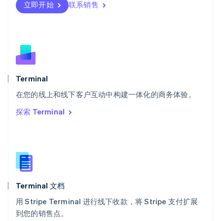
瑞士
立即开始
联系销售
Deutsch
Français
Italiano
English
塞浦路斯
English
斯洛伐克
English
斯洛文尼亚
English
Italiano
Terminal
泰国
ไทย
English
在您的线上和线下客户互动中构建一体化的商务体验。
希腊
探索 Terminal
English
西班牙
Español
English
新加坡
English
简体中文
新西兰
English
Terminal 文档
匈牙利
English
用 Stripe Terminal 进行线下收款，将 Stripe 支付扩展
意大利
到您的销售点。
Italiano
English