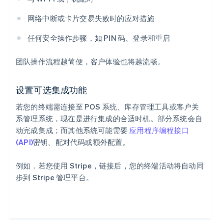
网络中断或卡片交易失败时的应对措施
任何安全操作步骤，如 PIN 码、登录和重启
团队操作流程越简便，客户体验也将越流畅。
阿联酋
English
爱尔兰
设置可选集成功能
English
爱沙尼亚
若您的终端需连接至 POS 系统、库存管理工具或客户关
English
系管理系统，现在是进行集成的合适时机。部分系统会自
奥地利
动完成集成；而其他系统可能需要
应用程序编程接口
Deutsch
English
(API)
密钥、配对代码或额外配置。
澳大利亚
English
巴西
例如，若您使用 Stripe，链接后，您的终端活动将自动同
Português
English
步到 Stripe 管理平台。
保加利亚
English
比利时
Nederlands
Français
Deutsch
English