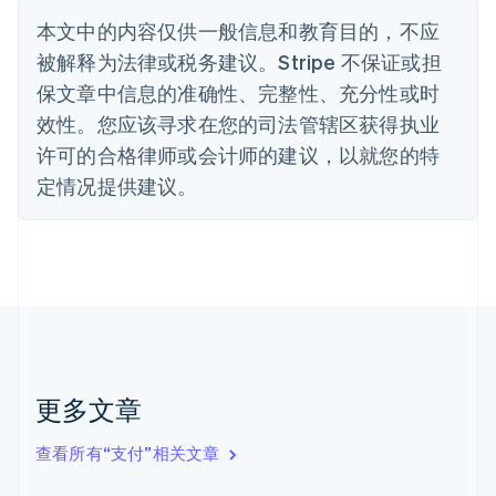
波兰
本文中的内容仅供一般信息和教育目的，不应
English
丹麦
被解释为法律或税务建议。Stripe 不保证或担
English
保文章中信息的准确性、完整性、充分性或时
德国
效性。您应该寻求在您的司法管辖区获得执业
Deutsch
English
法国
许可的合格律师或会计师的建议，以就您的特
Français
English
定情况提供建议。
芬兰
English
Svenska
荷兰
Nederlands
English
加拿大
English
Français
捷克
English
克罗地亚
English
Italiano
更多文章
拉脱维亚
English
查看所有“支付”相关文章
立陶宛
English