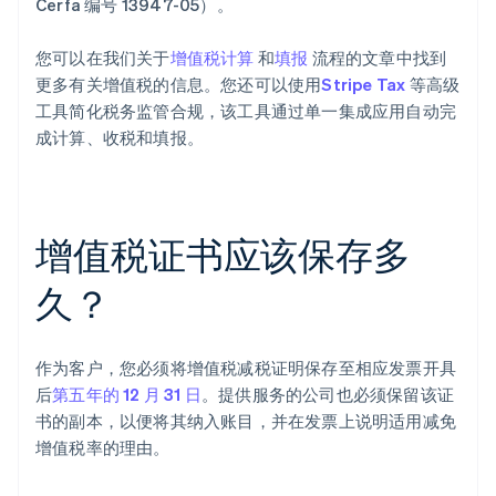
Cerfa 编号 13947-05）。
您可以在我们关于
增值税计算
和
填报
流程的文章中找到
更多有关增值税的信息。您还可以使用
Stripe Tax
等高级
工具简化税务监管合规，该工具通过单一集成应用自动完
成计算、收税和填报。
阿联酋
English
增值税证书应该保存多
爱尔兰
English
爱沙尼亚
久？
English
奥地利
Deutsch
English
作为客户，您必须将增值税减税证明保存至相应发票开具
澳大利亚
后
第五年的 12 月 31 日
。提供服务的公司也必须保留该证
English
巴西
书的副本，以便将其纳入账目，并在发票上说明适用减免
Português
English
增值税率的理由。
保加利亚
English