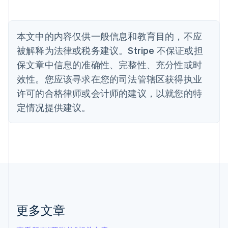
比利时
Nederlands
Français
Deutsch
English
波兰
本文中的内容仅供一般信息和教育目的，不应
English
丹麦
被解释为法律或税务建议。Stripe 不保证或担
English
保文章中信息的准确性、完整性、充分性或时
德国
效性。您应该寻求在您的司法管辖区获得执业
Deutsch
English
法国
许可的合格律师或会计师的建议，以就您的特
Français
English
定情况提供建议。
芬兰
English
Svenska
荷兰
Nederlands
English
加拿大
English
Français
捷克
English
克罗地亚
English
Italiano
更多文章
拉脱维亚
English