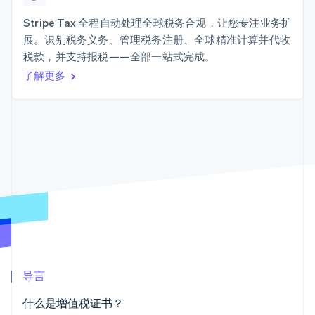
接入 125+ 种支
Stripe Sigma
产品路线图
SaaS
付方式
自定义报告
Sessions 年度大会
Stripe Tax 全程自动处理全球税务合规，让您专注业务扩
Terminal
Data Pipeline
招聘
展。识别税务义务、管理税务注册、全球精准计算并代收
线下支付
数据同步
资讯中心
Authorization
资源
税款，并支持报税——全部一站式完成。
Stripe Press
Boost
按行业
了解更多
支付成功率优
应用集成
化
AI 企业
代码示例
Link
创作者经济
开发者博客
联系
加速结账
游戏
API 状态
酒店、旅游与休闲
联系销售
保险
成为合作伙伴
媒体与娱乐
非营利组织
更多
专业服务
Product roadmap
公共部门
了解未来规划
零售
Radar
欺诈防范
Atlas
生态系统
初创企业注册
导言
合作伙伴
Climate
什么是增值税证书？
Stripe App Marketplace
碳移除