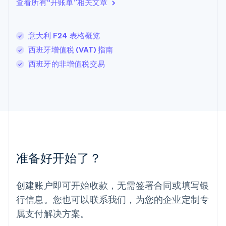
查看所有“开账单”相关文章
立陶宛
English
列支敦士登
意大利 F24 表格概览
Deutsch
English
卢森堡
西班牙增值税 (VAT) 指南
Français
Deutsch
English
西班牙的非增值税交易
罗马尼亚
English
马尔他
English
马来西亚
English
简体中文
美国
English
Español
简体中文
墨西哥
准备好开始了？
Español
English
挪威
English
创建账户即可开始收款，无需签署合同或填写银
葡萄牙
行信息。您也可以联系我们，为您的企业定制专
Português
English
日本
属支付解决方案。
日本語
English