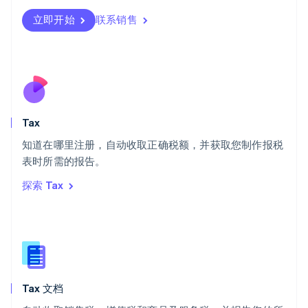
瑞典
立即开始
联系销售
Svenska
English
瑞士
Deutsch
Français
Italiano
English
塞浦路斯
English
斯洛伐克
English
斯洛文尼亚
Tax
English
Italiano
知道在哪里注册，自动收取正确税额，并获取您制作报税
泰国
ไทย
English
表时所需的报告。
希腊
探索 Tax
English
西班牙
Español
English
新加坡
English
简体中文
新西兰
English
Tax 文档
匈牙利
English