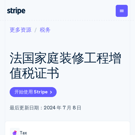
更多资源
税务
按企业阶段
文档
学习
支付
营收
资金管
平台
理
易市
大型企业
Stripe 文档
博客
Payments
Billing
初创企业
API 参考文档
客户案例
法国家庭装修工程增
在线支付
经常性收入
Global
Conn
库与 SDK
指南
Managed
Metronome
Payouts
Stripe Apps
Payments
按用量计费
平台
值税证书
备案商家解决
Subscriptions
向第三
按应用场景
方案
方打款
支持
订阅管理
Payment links
Crypto
指南
智能体商务
Invoicing
钱包、
加密货币
获取支持
无代码支付
一次性或定期
开始使用 Stripe
稳定币
电子商务
接受线上付款
托管支持方案
Checkout
账单
发行和
嵌入式金融
实施预置结账流程
专业服务
预构建支付界
Tax
发卡基
财务自动化
构建平台或交易市场
最后更新日期：2024 年 7 月 8 日
面
销售税和增值
础设施
全球化企业
管理订阅
Elements
税自动化
应用内支付
提供按用量计费
灵活的 UI 组件
Revenue
交易市场
发行稳定币支持的支付卡
Payment
Recognition
公司
资金管理
通过智能体配置和管理服
methods
会计自动化
Tax
平台
务