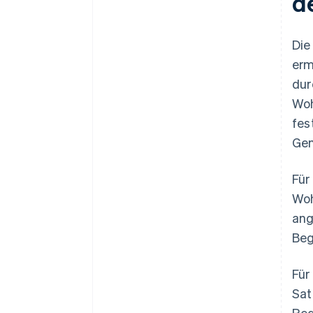
d
Die
erm
dur
Woh
fes
Gem
Für
Woh
ang
Beg
Für
Sat
Reg