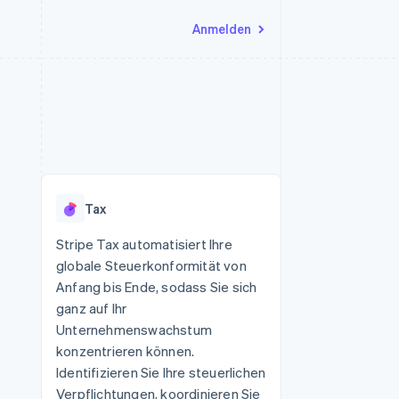
Anmelden
Ressourcen
Ecosystem
Kontakt
nd Marktplätze
Mehr
App-Integrationen
Partner
Sales-Team kontaktieren
Product roadmap
Code-Beispiele
Stripe App-Marktplatz
Partner werden
Ausblick
 Plattformen
Entwickler-Blog
eit
API-Status
Radar
Betrugsprävention
Tax
Atlas
onen
Start-up-Gründung
Stripe Tax automatisiert Ihre
globale Steuerkonformität von
Climate
CO₂-Entnahme
Anfang bis Ende, sodass Sie sich
ganz auf Ihr
Identity
Online-Identitätsprüfung
Unternehmenswachstum
konzentrieren können.
Identifizieren Sie Ihre steuerlichen
Verpflichtungen, koordinieren Sie