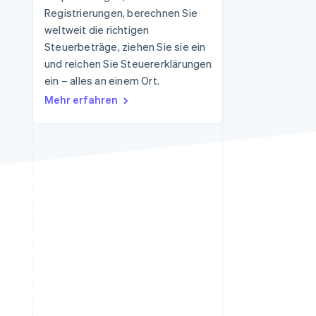
Registrierungen, berechnen Sie
weltweit die richtigen
Steuerbeträge, ziehen Sie sie ein
Stripe-Sessions 2026
Erfahren Sie, wie Stripe
und reichen Sie Steuererklärungen
Lösungen für die
ein – alles an einem Ort.
Wirtschaftsinfrastruktur
Mehr erfahren
für KI aufbaut.
Jetzt ansehen