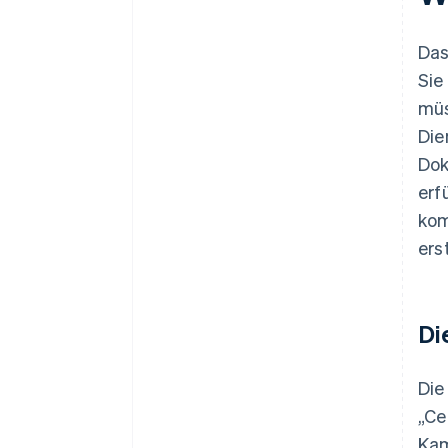
Das
Sie
müs
Die
Dok
erf
kom
ers
Di
Die
„Ce
Kam