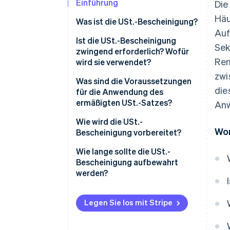
Einführung
Die
Häu
Was ist die USt.-Bescheinigung?
Auf
Ist die USt.-Bescheinigung
Sek
zwingend erforderlich? Wofür
Ren
wird sie verwendet?
zwi
Was sind die Voraussetzungen
die
für die Anwendung des
ermäßigten USt.-Satzes?
Anw
Geltungsbereich ermäßigter
Wie wird die USt.-
Wor
USt.-Sätze
Bescheinigung vorbereitet?
Die vereinfachte USt.-
Wie lange sollte die USt.-
Bescheinigung
Bescheinigung aufbewahrt
werden?
Normale USt.-Bescheinigung
Legen Sie los mit Stripe