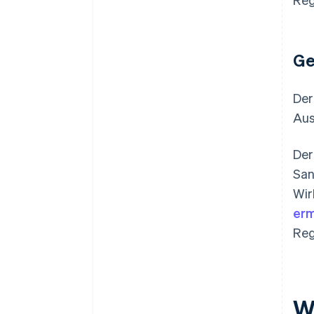
Ge
Der
Aus
Der
San
Wir
erm
Reg
W