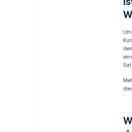
I
W
Um 
Kun
dem
ein
Sat
Meh
die
W