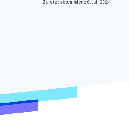
Optimierung der
Datensynchronisier
Zuletzt aktualisiert: 8. Juli 2024
Autorisierungsraten
Link
Beschleunigter Bezahlvorgang
Financial Connections
Verbundene Finanzdaten