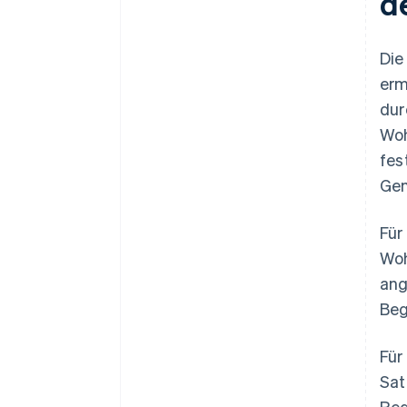
d
Die
erm
dur
Woh
fes
Gem
Für
Woh
ang
Beg
Für
Sat
Reg