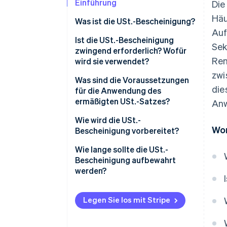
Einführung
Die
Häu
Was ist die USt.-Bescheinigung?
Auf
Ist die USt.-Bescheinigung
Sek
zwingend erforderlich? Wofür
Ren
wird sie verwendet?
zwi
Was sind die Voraussetzungen
die
für die Anwendung des
ermäßigten USt.-Satzes?
Anw
Geltungsbereich ermäßigter
Wie wird die USt.-
Wor
USt.-Sätze
Bescheinigung vorbereitet?
Die vereinfachte USt.-
Wie lange sollte die USt.-
Bescheinigung
Bescheinigung aufbewahrt
werden?
Normale USt.-Bescheinigung
Legen Sie los mit Stripe