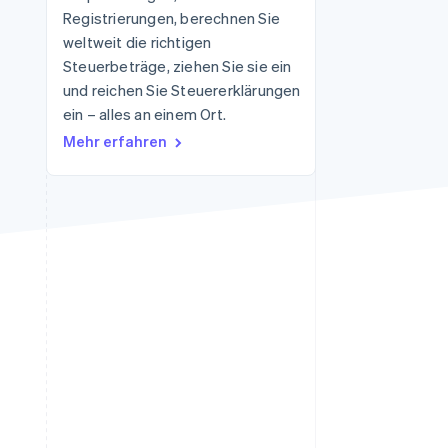
Registrierungen, berechnen Sie
Stripe-Sessions 2026
Erfahren Sie, wie Stripe
weltweit die richtigen
Lösungen für die
Steuerbeträge, ziehen Sie sie ein
Wirtschaftsinfrastruktur
und reichen Sie Steuererklärungen
für KI aufbaut.
Jetzt ansehen
ein – alles an einem Ort.
Mehr erfahren