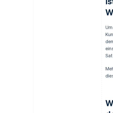
I
W
Um 
Kun
dem
ein
Sat
Meh
die
W