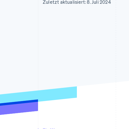
Optimierung der
Datensynchronisier
Zuletzt aktualisiert: 8. Juli 2024
Autorisierungsraten
Link
Beschleunigter Bezahlvorgang
Financial Connections
Verbundene Finanzdaten