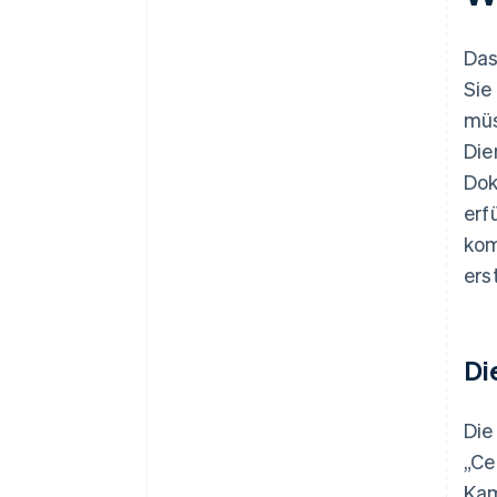
Das
Sie
müs
Die
Dok
erf
kom
ers
Di
Die
„Ce
Kam