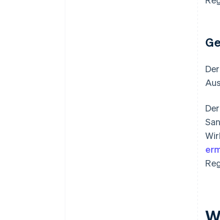
Ge
Der
Aus
Der
San
Wir
erm
Reg
W