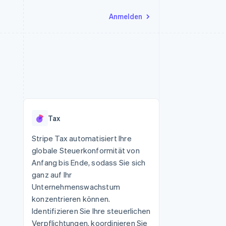
Anmelden
Ressourcen
Ecosystem
Kontakt
nd Marktplätze
Mehr
App-Integrationen
Partner
Sales-Team kontaktieren
Product roadmap
Code-Beispiele
Stripe App-Marktplatz
Partner werden
Ausblick
 Plattformen
Entwickler-Blog
eit
API-Status
Radar
Betrugsprävention
Tax
Atlas
onen
Start-up-Gründung
Stripe Tax automatisiert Ihre
globale Steuerkonformität von
Climate
CO₂-Entnahme
Anfang bis Ende, sodass Sie sich
ganz auf Ihr
Unternehmenswachstum
konzentrieren können.
Identifizieren Sie Ihre steuerlichen
Verpflichtungen, koordinieren Sie