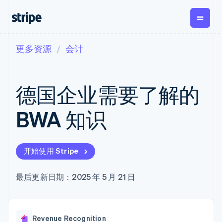
更多资源
会计
按企业阶段
文档
学习
支付
营收
资金管
平台
理
易市
大型企业
Stripe 文档
博客
Payments
Billing
初创企业
API 参考文档
客户案例
德国企业需要了解的
在线支付
经常性收入
Global
Conn
库与 SDK
指南
Managed
Metronome
Payouts
Stripe Apps
Payments
按用量计费
平台
BWA 知识
备案商家解决
Subscriptions
向第三
按应用场景
方案
方打款
支持
订阅管理
Payment links
Crypto
指南
智能体商务
Invoicing
钱包、
加密货币
获取支持
无代码支付
一次性或定期
开始使用 Stripe
稳定币
电子商务
接受线上付款
托管支持方案
Checkout
账单
发行和
嵌入式金融
实施预置结账流程
专业服务
预构建支付界
Tax
发卡基
财务自动化
构建平台或交易市场
最后更新日期：2025 年 5 月 21 日
面
销售税和增值
础设施
全球化企业
管理订阅
Elements
税自动化
应用内支付
提供按用量计费
灵活的 UI 组件
Revenue
交易市场
发行稳定币支持的支付卡
支付方式
Recognition
公司
资金管理
通过智能体配置和管理服
支持 125 种以
会计自动化
Revenue Recognition
平台
务