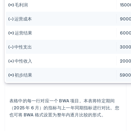
(=) 毛利润
150
(–) 运营成本
900
(=) 运营结果
600
(–) 中性支出
300
(+) 中性收入
200
(=) 初步结果
590
表格中的每一行对应一个 BWA 项目。本表将特定期间
（2025 年 6 月）的指标与上一年同期指标进行对比。您
也可将 BWA 格式设置为整年内逐月比较的形式。