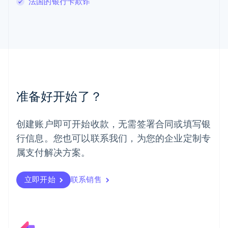
法国的银行卡欺诈
罗马尼亚
English
马尔他
English
马来西亚
English
简体中文
美国
English
Español
简体中文
墨西哥
准备好开始了？
Español
English
挪威
English
创建账户即可开始收款，无需签署合同或填写银
葡萄牙
行信息。您也可以联系我们，为您的企业定制专
Português
English
日本
属支付解决方案。
日本語
English
瑞典
立即开始
联系销售
Svenska
English
瑞士
Deutsch
Français
Italiano
English
塞浦路斯
English