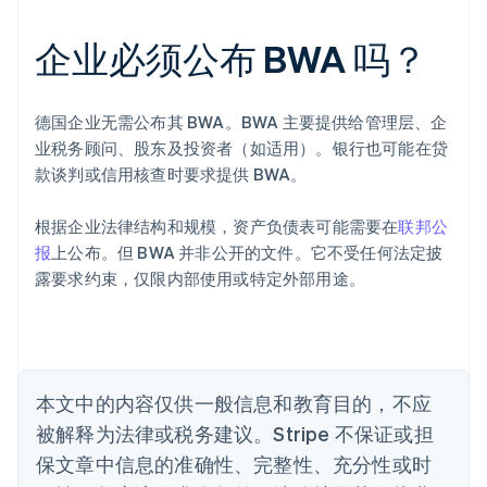
企业必须公布 BWA 吗？
阿联酋
English
爱尔兰
德国企业无需公布其 BWA。BWA 主要提供给管理层、企
English
爱沙尼亚
业税务顾问、股东及投资者（如适用）。银行也可能在贷
English
款谈判或信用核查时要求提供 BWA。
奥地利
Deutsch
English
根据企业法律结构和规模，资产负债表可能需要在
联邦公
澳大利亚
报
上公布。但 BWA 并非公开的文件。它不受任何法定披
English
巴西
露要求约束，仅限内部使用或特定外部用途。
Português
English
保加利亚
English
比利时
Nederlands
Français
Deutsch
English
本文中的内容仅供一般信息和教育目的，不应
波兰
被解释为法律或税务建议。Stripe 不保证或担
English
丹麦
保文章中信息的准确性、完整性、充分性或时
English