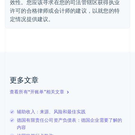
效性。您应该寻求在您的司法管辖区获得执业
德国
Deutsch
English
许可的合格律师或会计师的建议，以就您的特
法国
定情况提供建议。
Français
English
芬兰
English
Svenska
荷兰
Nederlands
English
加拿大
English
Français
捷克
English
克罗地亚
更多文章
English
Italiano
拉脱维亚
查看所有“开账单”相关文章
English
立陶宛
English
辅助收入：来源、风险和最佳实践
列支敦士登
Deutsch
English
德国有限责任公司资产负债表：德国企业需要了解的
卢森堡
内容
Français
Deutsch
English