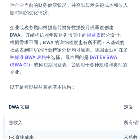
估企业当前的财务健康状况，并突出显示关键成本和收入
随时间的变化情况。
企业或税务顾问根据当前财务数据按月或季度创建
BWA。其结构仿照年度财务报表中的
损益表
部分设计。
根据需求不同，BWA 的详细程度也有所不同 - 从基础的
损益表到详尽的行业特定分析均可涵盖。德国企业可在多
种
标准 BWA 表格
中选择。最常用的是
DATEV BWA
(BWA 01)
- 或称短期损益表 - 它适用于各种规模和类型的
企业。
以下是短期损益表的基本结构：
BWA 项目
定义
总收入
所有销
(–) 直接成本
从总收