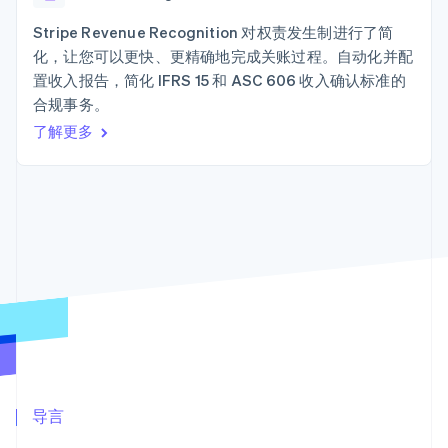
上
Stripe Sigma
产品路线图
SaaS
自定义报告
Terminal
Sessions 年度大会
Stripe Revenue Recognition 对权责发生制进行了简
线下支付
Data Pipeline
招聘
化，让您可以更快、更精确地完成关账过程。自动化并配
数据同步
Authorization
资讯中心
Boost
资源
置收入报告，简化 IFRS 15 和 ASC 606 收入确认标准的
Stripe Press
支付成功率优
按行业
合规事务。
化
应用集成
了解更多
Link
AI 企业
代码示例
加速结账
创作者经济
开发者博客
联系
游戏
API 状态
酒店、旅游与休闲
联系销售
保险
成为合作伙伴
媒体与娱乐
更多
非营利组织
Product roadmap
专业服务
了解未来规划
公共部门
零售
Radar
欺诈防范
Atlas
初创企业注册
生态系统
Climate
合作伙伴
导言
碳移除
Stripe App Marketplace