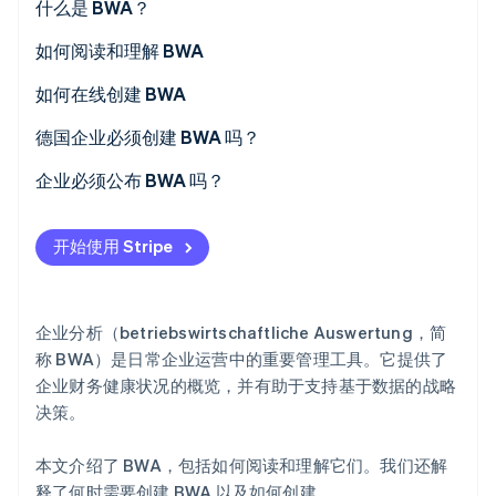
什么是 BWA？
如何阅读和理解 BWA
从总收入到毛利润
如何在线创建 BWA
Stripe Sessions 2026
了解 Stripe 如何为 AI 构建经济基础设施。
从毛利润到运营结果
德国企业必须创建 BWA 吗？
立即观看
从运营结果到初步结果
企业必须公布 BWA 吗？
开始使用 Stripe
企业分析（betriebswirtschaftliche Auswertung，简
称 BWA）是日常企业运营中的重要管理工具。它提供了
企业财务健康状况的概览，并有助于支持基于数据的战略
决策。
本文介绍了 BWA，包括如何阅读和理解它们。我们还解
释了何时需要创建 BWA 以及如何创建。