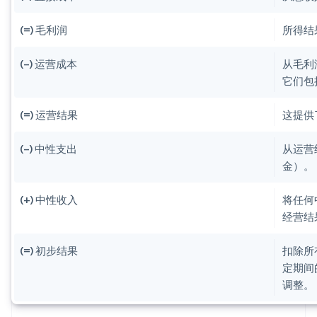
(=) 毛利润
所得结
(–) 运营成本
从毛利
它们包
(=) 运营结果
这提供
(–) 中性支出
从运营
金）。
(+) 中性收入
将任何
经营结
(=) 初步结果
扣除所
定期间
调整。