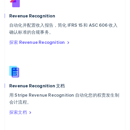
斯洛伐克
English
斯洛文尼亚
Revenue Recognition
English
Italiano
自动化并配置收入报告，简化 IFRS 15 和 ASC 606 收入
泰国
ไทย
English
确认标准的合规事务。
希腊
探索 Revenue Recognition
English
西班牙
Español
English
新加坡
English
简体中文
新西兰
English
Revenue Recognition 文档
匈牙利
English
用 Stripe Revenue Recognition 自动化您的权责发生制
意大利
会计流程。
Italiano
English
印度
探索文档
English
英国
English