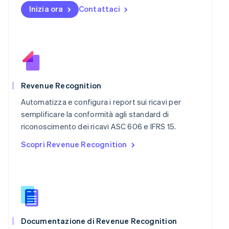
English
Inizia ora
Contattaci
Nuova Zelanda
English
Paesi Bassi
Nederlands
English
Polonia
English
Portogallo
Português
English
Revenue Recognition
RAS di Hong Kong, Cina
Automatizza e configura i report sui ricavi per
English
简体中文
Regno Unito
semplificare la conformità agli standard di
English
riconoscimento dei ricavi ASC 606 e IFRS 15.
Repubblica Ceca
Scopri Revenue Recognition
English
Romania
English
Singapore
English
简体中文
Slovacchia
English
Slovenia
Documentazione di Revenue Recognition