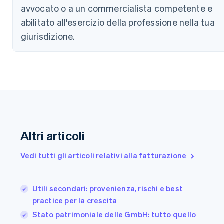
简体中文
English
avvocato o a un commercialista competente e
Cipro
abilitato all'esercizio della professione nella tua
English
Croazia
giurisdizione.
English
Italiano
Danimarca
English
Emirati Arabi Uniti
English
Estonia
English
Finlandia
English
Svenska
Altri articoli
Francia
Français
English
Germania
Vedi tutti gli articoli relativi alla fatturazione
Deutsch
English
Giappone
日本語
English
Utili secondari: provenienza, rischi e best
Gibilterra
practice per la crescita
English
Stato patrimoniale delle GmbH: tutto quello
Grecia