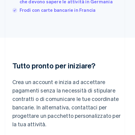
English
che devono sapere le attività in Germania
India
Frodi con carte bancarie in Francia
English
Irlanda
English
Italia
Italiano
English
Lettonia
English
Liechtenstein
Deutsch
English
Tutto pronto per iniziare?
Lituania
English
Lussemburgo
Crea un account e inizia ad accettare
Français
Deutsch
English
pagamenti senza la necessità di stipulare
Malaysia
contratti o di comunicare le tue coordinate
English
简体中文
Malta
bancarie. In alternativa, contattaci per
English
progettare un pacchetto personalizzato per
Messico
la tua attività.
Español
English
Norvegia