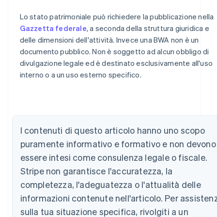
Lo stato patrimoniale può richiedere la pubblicazione nella
Gazzetta federale
, a seconda della struttura giuridica e
delle dimensioni dell'attività. Invece una BWA non è un
documento pubblico. Non è soggetto ad alcun obbligo di
divulgazione legale ed è destinato esclusivamente all'uso
interno o a un uso esterno specifico.
Australia
English
Austria
Deutsch
English
I contenuti di questo articolo hanno uno scopo
Belgio
Nederlands
Français
Deutsch
English
puramente informativo e formativo e non devono
Brasile
essere intesi come consulenza legale o fiscale.
Português
English
Bulgaria
Stripe non garantisce l'accuratezza, la
English
completezza, l'adeguatezza o l'attualità delle
Canada
informazioni contenute nell'articolo. Per assisten
English
Français
Cina continentale
sulla tua situazione specifica, rivolgiti a un