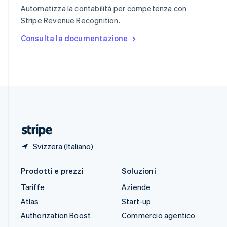
English
Italiano
Automatizza la contabilità per competenza con
Spagna
Stripe Revenue Recognition.
Español
English
Stati Uniti
Consulta la documentazione
English
Español
简体中文
Svezia
Svenska
English
Svizzera
Deutsch
Français
Italiano
English
Thailandia
ไทย
English
Ungheria
English
Svizzera (Italiano)
Prodotti e prezzi
Soluzioni
Tariffe
Aziende
Atlas
Start-up
Authorization Boost
Commercio agentico