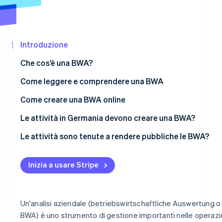
Scopri cosa ti aspetta
Radar
Ecosistema
Prevenzione delle frodi
Introduzione
Partner
Atlas
Stripe App
Costituzione di start-up
Che cos’è una BWA?
Marketplace
Climate
Rimozione del carbonio
Come leggere e comprendere una BWA
Identity
Dai ricavi totali all’utile lordo
Come creare una BWA online
Verifica online dell'identità
Dall’utile lordo al risultato operativo
Le attività in Germania devono creare una BWA?
Dal risultato operativo al risultato preliminare
Le attività sono tenute a rendere pubbliche le BWA?
Stripe Sessions 2026
Inizia a usare Stripe
Scopri come Stripe sta costruendo l'infrastruttura econom
Guarda ora
Un'analisi aziendale (betriebswirtschaftliche Auswertung o
BWA) è uno strumento di gestione importanti nelle operazi