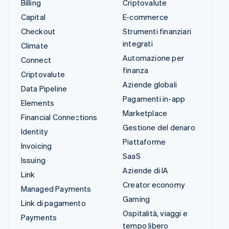
Billing
Criptovalute
Capital
E-commerce
Checkout
Strumenti finanziari
integrati
Climate
Automazione per
Connect
finanza
Criptovalute
Aziende globali
Data Pipeline
Pagamenti in-app
Elements
Marketplace
Financial Connections
Gestione del denaro
Identity
Piattaforme
Invoicing
SaaS
Issuing
Aziende di IA
Link
Creator economy
Managed Payments
Gaming
Link di pagamento
Ospitalità, viaggi e
Payments
tempo libero