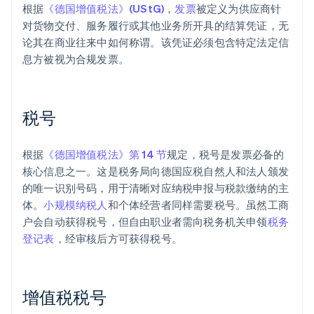
根据
《德国增值税法》(UStG)
，
发票
被定义为供应商针
对货物交付、服务履行或其他业务所开具的结算凭证，无
论其在商业往来中如何称谓。该凭证必须包含特定法定信
息方被视为合规发票。
税号
根据
《德国增值税法》第 14 节
规定，税号是发票必备的
核心信息之一。这是税务局向德国应税自然人和法人颁发
的唯一识别号码，用于清晰对应纳税申报与税款缴纳的主
体。
小规模纳税人
和个体经营者同样需要税号。虽然工商
户会自动获得税号，但自由职业者需向税务机关申领
税务
登记表
，经审核后方可获得税号。
增值税税号