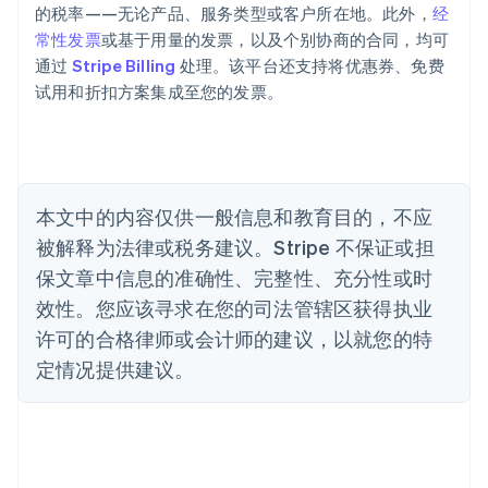
的税率——无论产品、服务类型或客户所在地。此外，
经
English
巴西
常性发票
或基于用量的发票，以及个别协商的合同，均可
Português
English
通过
Stripe Billing
处理。该平台还支持将优惠券、免费
保加利亚
试用和折扣方案集成至您的发票。
English
比利时
Nederlands
Français
Deutsch
English
波兰
English
丹麦
本文中的内容仅供一般信息和教育目的，不应
English
被解释为法律或税务建议。Stripe 不保证或担
德国
保文章中信息的准确性、完整性、充分性或时
Deutsch
English
法国
效性。您应该寻求在您的司法管辖区获得执业
Français
English
许可的合格律师或会计师的建议，以就您的特
芬兰
定情况提供建议。
English
Svenska
荷兰
Nederlands
English
加拿大
English
Français
捷克