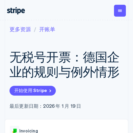
更多资源
开账单
按企业阶段
文档
学习
支付
营收
资金管
平台
理
易市
大型企业
Stripe 文档
博客
Payments
Billing
初创企业
API 参考文档
客户案例
无税号开票：德国企
在线支付
经常性收入
Global
Conn
库与 SDK
指南
Managed
Metronome
Payouts
Stripe Apps
Payments
按用量计费
平台
业的规则与例外情形
备案商家解决
Subscriptions
向第三
按应用场景
方案
方打款
支持
订阅管理
Payment links
Crypto
指南
智能体商务
Invoicing
钱包、
加密货币
获取支持
无代码支付
一次性或定期
开始使用 Stripe
稳定币
电子商务
接受线上付款
托管支持方案
Checkout
账单
发行和
嵌入式金融
实施预置结账流程
专业服务
预构建支付界
Tax
发卡基
财务自动化
构建平台或交易市场
最后更新日期：2026 年 1 月 19 日
面
销售税和增值
础设施
全球化企业
管理订阅
Elements
税自动化
应用内支付
提供按用量计费
灵活的 UI 组件
Revenue
交易市场
发行稳定币支持的支付卡
支付方式
Recognition
公司
资金管理
通过智能体配置和管理服
支持 125 种以
会计自动化
Invoicing
平台
务