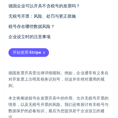
税号
德国企业可以开具不含税号的发票吗？
增值税税号
小额发票
无税号开票：风险、处罚与更正措施
Stripe Sessions 2026
其他必填信息
在初创公司阶段开具发票
发票更正
税号存在哪些数据风险？
了解 Stripe 如何为 AI 构建经济基础设施。
立即观看
数据保护
企业设立时的注意事项
及时填写登记表格
开始使用 Stripe
必要时可申请发票延期或协商付款条件
考虑簿记自动化
德国发票开具受法律详细规制。例如，企业通常有义务在
对开发票上注明其税务识别号，但这并非绝对通用的规
则。
本文将阐述税号在发票开具中的作用、允许无税号开票的
情形，以及无税号开票的风险。我们还将探讨有关税号与
数据保护的必备知识，最后为您提供若干企业设立的建
议。