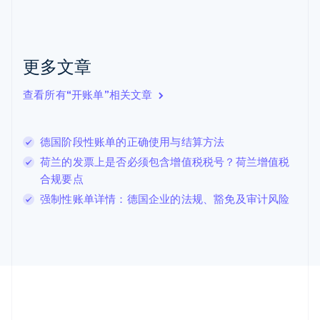
English
克罗地亚
English
Italiano
拉脱维亚
更多文章
English
立陶宛
查看所有“开账单”相关文章
English
列支敦士登
Deutsch
English
卢森堡
德国阶段性账单的正确使用与结算方法
Français
Deutsch
English
荷兰的发票上是否必须包含增值税税号？荷兰增值税
罗马尼亚
合规要点
English
马尔他
强制性账单详情：德国企业的法规、豁免及审计风险
English
马来西亚
English
简体中文
美国
English
Español
简体中文
墨西哥
Español
English
挪威