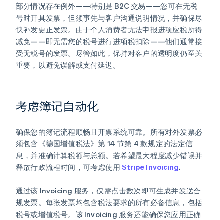
部分情况存在例外——特别是 B2C 交易——您可在无税
号时开具发票，但须事先与客户沟通说明情况，并确保尽
快补发更正发票。由于个人消费者无法申报进项应税所得
减免——即无需您的税号进行进项税扣除——他们通常接
受无税号的发票。尽管如此，保持对客户的透明度仍至关
重要，以避免误解或支付延迟。
考虑簿记自动化
确保您的簿记流程顺畅且开票系统可靠。所有对外发票必
阿联酋
须包含《德国增值税法》第 14 节第 4 款规定的法定信
English
息，并准确计算税额与总额。若希望最大程度减少错误并
爱尔兰
释放行政流程时间，可考虑使用
Stripe Invoicing
.
English
爱沙尼亚
English
通过该 Invoicing 服务，仅需点击数次即可生成并发送合
奥地利
规发票。每张发票均包含税法要求的所有必备信息，包括
Deutsch
English
税号或增值税号。该 Invoicing 服务还能确保您应用正确
澳大利亚