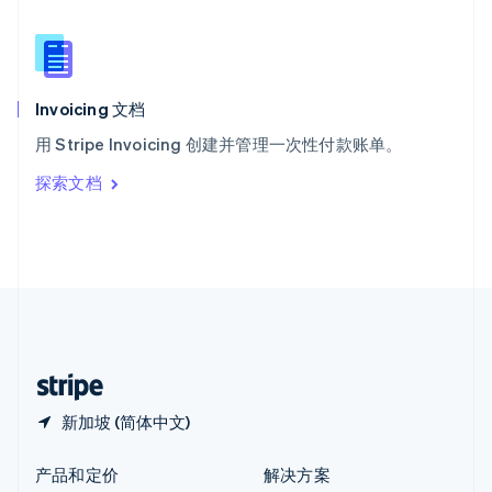
English
简体中文
新西兰
English
匈牙利
English
Invoicing 文档
意大利
用 Stripe Invoicing 创建并管理一次性付款账单。
Italiano
English
印度
探索文档
English
英国
English
直布罗陀
English
中国内地
简体中文
English
中国香港特别行政区
English
简体中文
新加坡 (简体中文)
产品和定价
解决方案