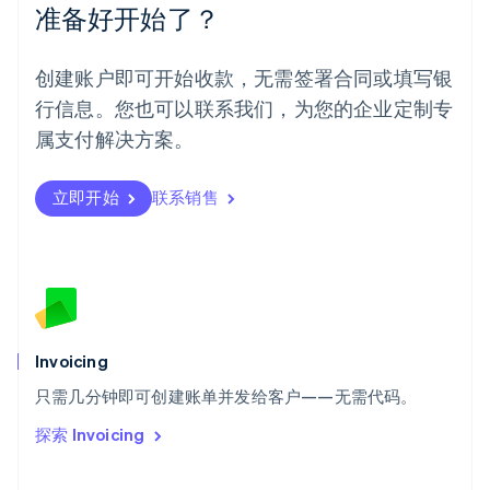
准备好开始了？
English
葡萄牙
Português
English
创建账户即可开始收款，无需签署合同或填写银
日本
行信息。您也可以联系我们，为您的企业定制专
日本語
English
瑞典
属支付解决方案。
Svenska
English
瑞士
Deutsch
Français
Italiano
English
立即开始
联系销售
塞浦路斯
English
斯洛伐克
English
斯洛文尼亚
English
Italiano
泰国
Invoicing
ไทย
English
希腊
只需几分钟即可创建账单并发给客户——无需代码。
English
探索 Invoicing
西班牙
Español
English
新加坡