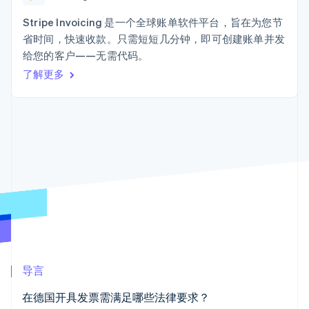
上
Stripe Sigma
产品路线图
SaaS
自定义报告
Terminal
Sessions 年度大会
Stripe Invoicing 是一个全球账单软件平台，旨在为您节
线下支付
Data Pipeline
招聘
省时间，快速收款。只需短短几分钟，即可创建账单并发
数据同步
Authorization
资讯中心
Boost
资源
给您的客户——无需代码。
Stripe Press
支付成功率优
按行业
了解更多
化
应用集成
Link
AI 企业
代码示例
加速结账
创作者经济
开发者博客
联系
游戏
API 状态
酒店、旅游与休闲
联系销售
保险
成为合作伙伴
媒体与娱乐
更多
非营利组织
Product roadmap
专业服务
了解未来规划
公共部门
零售
Radar
欺诈防范
Atlas
初创企业注册
生态系统
导言
Climate
合作伙伴
碳移除
在德国开具发票需满足哪些法律要求？
Stripe App Marketplace