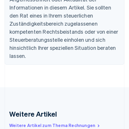
Português
English
Informationen in diesem Artikel. Sie sollten
Bulgarien
den Rat eines in Ihrem steuerlichen
English
Dänemark
Zuständigkeitsbereich zugelassenen
English
kompetenten Rechtsbeistands oder von einer
Deutschland
Steuerberatungsstelle einholen und sich
Deutsch
English
Estland
hinsichtlich Ihrer speziellen Situation beraten
English
lassen.
Festlandchina
简体中文
English
Finnland
English
Svenska
Frankreich
Français
English
Gibraltar
English
Griechenland
English
Weitere Artikel
Indien
English
Weitere Artikel zum Thema Rechnungen
Irland