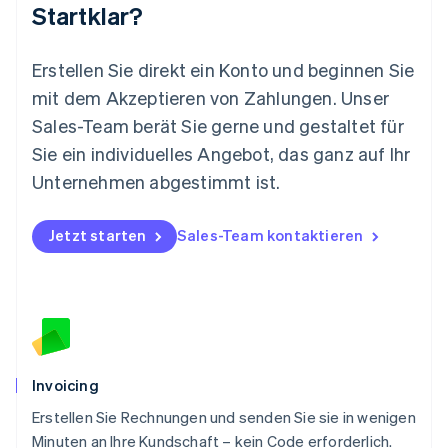
Startklar?
Español
English
Neuseeland
English
Erstellen Sie direkt ein Konto und beginnen Sie
Niederlande
mit dem Akzeptieren von Zahlungen. Unser
Nederlands
English
Norwegen
Sales-Team berät Sie gerne und gestaltet für
English
Sie ein individuelles Angebot, das ganz auf Ihr
Österreich
Deutsch
English
Unternehmen abgestimmt ist.
Polen
English
Portugal
Jetzt starten
Sales-Team kontaktieren
Português
English
Rumänien
English
Schweden
Svenska
English
Schweiz
Deutsch
Français
Italiano
English
Invoicing
Singapur
English
简体中文
Erstellen Sie Rechnungen und senden Sie sie in wenigen
Slowakei
Minuten an Ihre Kundschaft – kein Code erforderlich.