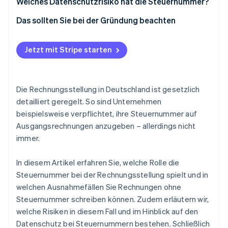
Rechnungskorrekturen
Welches Datenschutzrisiko hat die Steuernummer?
Schutzmaßnahmen
Das sollten Sie bei der Gründung beachten
Fragebogen zeitnah ausfüllen
Jetzt mit Stripe starten
Rechnungen aufschieben oder absprechen
Buchhaltung automatisieren
Die Rechnungsstellung in Deutschland ist gesetzlich
detailliert geregelt. So sind Unternehmen
beispielsweise verpflichtet, ihre Steuernummer auf
Ausgangsrechnungen anzugeben – allerdings nicht
immer.
In diesem Artikel erfahren Sie, welche Rolle die
Steuernummer bei der Rechnungsstellung spielt und in
welchen Ausnahmefällen Sie Rechnungen ohne
Steuernummer schreiben können. Zudem erläutern wir,
welche Risiken in diesem Fall und im Hinblick auf den
Datenschutz bei Steuernummern bestehen. Schließlich