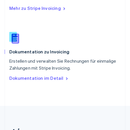
English
Mehr zu Stripe Invoicing
Slowenien
English
Italiano
Sonderverwaltungsregion Hongkong,
China
English
简体中文
Spanien
Español
English
Dokumentation zu Invoicing
Thailand
ไทย
English
Erstellen und verwalten Sie Rechnungen für einmalige
Tschechische Republik
Zahlungen mit Stripe Invoicing.
English
Ungarn
Dokumentation im Detail
English
Vereinigte Arabische Emirate
English
Vereinigte Staaten
English
Español
简体中文
Vereinigtes Königreich
English
Zypern
English