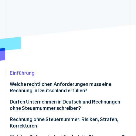
Betrugsprävention
Ecosystem
Atlas
Start-up-Gründung
Partner
Stripe App-Marktplatz
Climate
CO₂-Entnahme
Identity
Online-Identitätsprüfung
Einführung
Stripe-Sessions 2026
Welche rechtlichen Anforderungen muss eine
Erfahren Sie, wie Stripe Lösungen für die W
Rechnung in Deutschland erfüllen?
Jetzt ansehen
Steuernummer
Dürfen Unternehmen in Deutschland Rechnungen
ohne Steuernummer schreiben?
USt-ID
Kleinbetragsrechnungen
Rechnung ohne Steuernummer: Risiken, Strafen,
Weitere Pflichtangaben
Korrekturen
Rechnungsstellung in der Gründungsphase