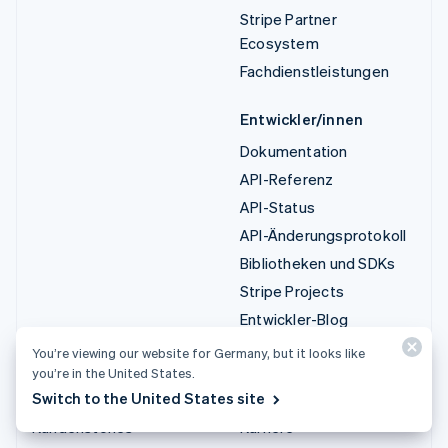
Stripe Partner
Ecosystem
Fachdienstleistungen
Entwickler/innen
Dokumentation
API-Referenz
API-Status
API-Änderungsprotokoll
Bibliotheken und SDKs
Stripe Projects
Entwickler-Blog
You’re viewing our website for Germany, but it looks like
Ressourcen
Unternehmen
you’re in the United States.
Switch to the United States site
Leitfäden
Produkt-Roadmap
Kundenstories
Karriere