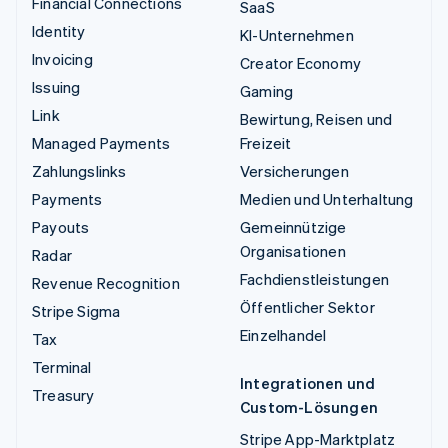
Financial Connections
SaaS
Identity
KI-Unternehmen
Invoicing
Creator Economy
Issuing
Gaming
Link
Bewirtung, Reisen und
Managed Payments
Freizeit
Zahlungslinks
Versicherungen
Payments
Medien und Unterhaltung
Payouts
Gemeinnützige
Organisationen
Radar
Fachdienstleistungen
Revenue Recognition
Öffentlicher Sektor
Stripe Sigma
Einzelhandel
Tax
Terminal
Integrationen und
Treasury
Custom-Lösungen
Stripe App-Marktplatz