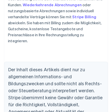
Kunden.
Wiederkehrende Abrechnungen
oder
nutzungsbasierte Abrechnungen sowie individuell
verhandelte Verträge können Sie mit
Stripe Billing
abwickeln. Sie haben mit Billing zudem die Möglichkeit,
Gutscheine, kostenlose Testangebote und
Preisnachlässe in Ihre Rechnungsstellung zu
integrieren.
Der Inhalt dieses Artikels dient nur zu
allgemeinen Informations- und
Bildungszwecken und sollte nicht als Rechts-
oder Steuerberatung interpretiert werden.
Australien
English
Stripe übernimmt keine Gewähr oder Garantie
Belgien
für die Richtigkeit, Vollständigkeit,
Nederlands
Français
Deutsch
English
Brasilien
Angemessenheit oder Aktualität der