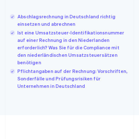
English
Italien
Abschlagsrechnung in Deutschland richtig
Italiano
English
Japan
einsetzen und abrechnen
日本語
English
Ist eine Umsatzsteuer-Identifikationsnummer
Kanada
auf einer Rechnung in den Niederlanden
English
Français
erforderlich? Was Sie für die Compliance mit
Kroatien
English
Italiano
den niederländischen Umsatzsteuersätzen
Lettland
benötigen
English
Pflichtangaben auf der Rechnung: Vorschriften,
Liechtenstein
Sonderfälle und Prüfungsrisiken für
Deutsch
English
Litauen
Unternehmen in Deutschland
English
Luxemburg
Français
Deutsch
English
Malaysia
English
简体中文
Malta
English
Mexiko