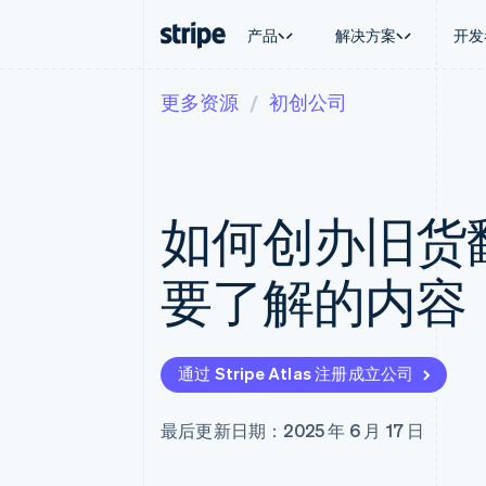
产品
解决方案
开发
更多资源
初创公司
按企业阶段
文档
学习
按应用场
支持
支付
营收
大型企业
Stripe 文档
博客
智能体
获取支
Payments
Billing
初创企业
API 参考文档
客户案例
加密货
托管支
在线支付
经常性收入
库与 SDK
指南
电子商
专业服
Managed Payments
Metronome
Stripe Apps
如何创办旧货
嵌入式
备案商家解决方案
按用量计费
财务自
Payment links
Subscriptions
全球化
无代码支付
订阅管理
应用内
要了解的内容
Checkout
Invoicing
交易市
预构建支付界面
一次性或定期账单
资金管
Elements
Tax
平台
灵活的 UI 组件
销售税和增值税自动
SaaS
Payment methods
Revenue Recogniti
通过 Stripe Atlas 注册成立公司
接入 125+ 种支付方式
会计自动化
Terminal
Stripe Sigma
线下支付
自定义报告
最后更新日期：2025 年 6 月 17 日
Authorization Boost
Data Pipeline
支付成功率优化
数据同步
Link