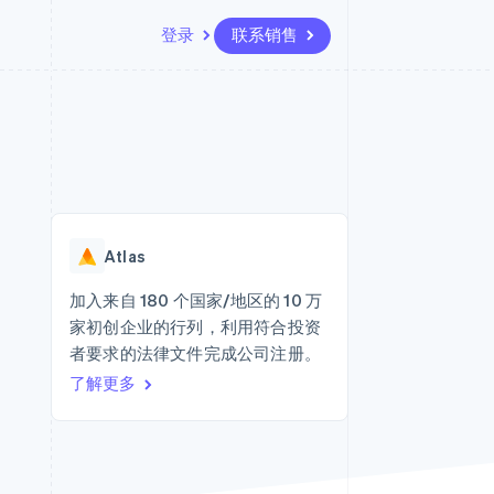
登录
联系销售
资源
生态系统
联系
场
更多
应用集成
合作伙伴
联系销售
Product roadmap
代码示例
Stripe App Marketplace
成为合作伙伴
了解未来规划
开发者博客
API 状态
Radar
欺诈防范
Atlas
Atlas
初创企业注册
加入来自 180 个国家/地区的 10 万
家初创企业的行列，利用符合投资
Climate
碳移除
者要求的法律文件完成公司注册。
了解更多