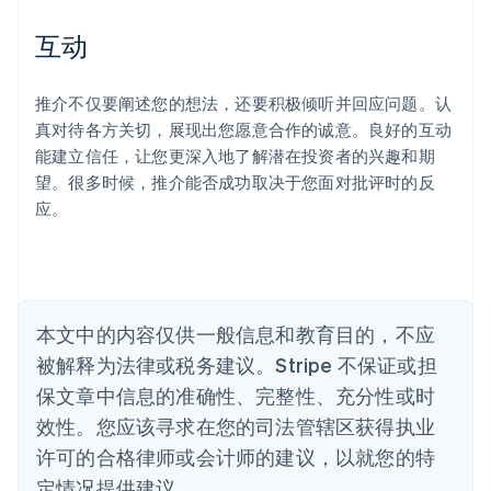
爱尔兰
English
互动
爱沙尼亚
English
奥地利
推介不仅要阐述您的想法，还要积极倾听并回应问题。认
Deutsch
English
真对待各方关切，展现出您愿意合作的诚意。良好的互动
澳大利亚
能建立信任，让您更深入地了解潜在投资者的兴趣和期
English
巴西
望。很多时候，推介能否成功取决于您面对批评时的反
Português
English
应。
保加利亚
English
比利时
Nederlands
Français
Deutsch
English
波兰
本文中的内容仅供一般信息和教育目的，不应
English
丹麦
被解释为法律或税务建议。Stripe 不保证或担
English
保文章中信息的准确性、完整性、充分性或时
德国
效性。您应该寻求在您的司法管辖区获得执业
Deutsch
English
法国
许可的合格律师或会计师的建议，以就您的特
Français
English
定情况提供建议。