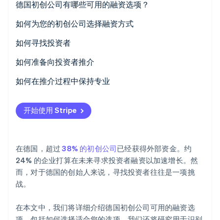
德国初创公司有哪些可用的融资选项？
股权资本
如何为您的初创公司选择融资方式
投资者资本
明确需求与期望
如何寻找投资者
Stripe Sessions 2026
了解 Stripe 如何为 AI 构建经济基础设施。
预付融资
开展调研并选择选项
如何准备向投资者推介
立即观看
银行贷款
联系潜在投资者
制定商业计划
如何在推介过程中保持专业
公共补贴
准备推介内容
仪表着装
开始使用 Stripe
众筹
准备常见问题解答 (FAQ)
言语和肢体语言
讲故事
在德国，超过
38% 的初创公司
已经获得外部资金。约
互动
24% 的企业打算在未来寻求投资者融资以加速增长。然
而，对于德国的创始人来说，寻找投资者往往是一项挑
战。
在本文中，我们将详细介绍德国初创公司可用的融资选
项，包括如何选择适合您的选项。我们还将研究用于识别