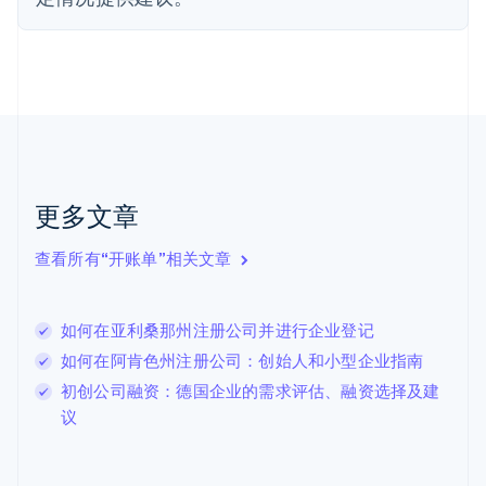
芬兰
English
Svenska
荷兰
Nederlands
English
加拿大
English
Français
捷克
English
克罗地亚
English
Italiano
更多文章
拉脱维亚
English
查看所有“开账单”相关文章
立陶宛
English
列支敦士登
如何在亚利桑那州注册公司并进行企业登记
Deutsch
English
卢森堡
如何在阿肯色州注册公司：创始人和小型企业指南
Français
Deutsch
English
初创公司融资：德国企业的需求评估、融资选择及建
罗马尼亚
议
English
马尔他
English
马来西亚