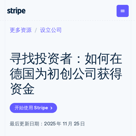
更多资源
设立公司
按企业阶段
文档
学习
支付
营收
资金管
平台
理
易市
大型企业
Stripe 文档
博客
Payments
Billing
初创企业
API 参考文档
客户案例
寻找投资者：如何在
在线支付
经常性收入
Global
Conn
库与 SDK
指南
Managed
Metronome
Payouts
Stripe Apps
Payments
按用量计费
平台
德国为初创公司获得
备案商家解决
Subscriptions
向第三
按应用场景
方案
方打款
支持
订阅管理
Payment links
Crypto
资金
指南
智能体商务
Invoicing
钱包、
加密货币
获取支持
无代码支付
一次性或定期
稳定币
电子商务
接受线上付款
托管支持方案
Checkout
账单
发行和
嵌入式金融
实施预置结账流程
专业服务
预构建支付界
Tax
发卡基
开始使用 Stripe
财务自动化
构建平台或交易市场
面
销售税和增值
础设施
全球化企业
管理订阅
Elements
税自动化
应用内支付
提供按用量计费
灵活的 UI 组件
Revenue
最后更新日期：2025 年 11 月 25 日
交易市场
发行稳定币支持的支付卡
支付方式
Recognition
公司
资金管理
通过智能体配置和管理服
支持 125 种以
会计自动化
平台
务