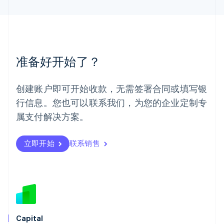
English
简体中文
美国
English
Español
简体中文
墨西哥
Español
English
准备好开始了？
挪威
English
葡萄牙
创建账户即可开始收款，无需签署合同或填写银
Português
English
行信息。您也可以联系我们，为您的企业定制专
日本
日本語
English
属支付解决方案。
瑞典
Svenska
English
瑞士
立即开始
联系销售
Deutsch
Français
Italiano
English
塞浦路斯
English
斯洛伐克
English
斯洛文尼亚
English
Italiano
Capital
泰国