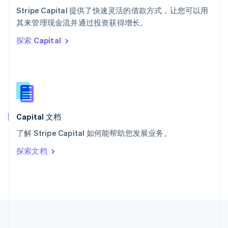
ไทย
English
Stripe Capital 提供了快速灵活的借款方式，让您可以用
希腊
其来管理现金流并通过投资获得增长。
English
探索 Capital
西班牙
Español
English
新加坡
English
简体中文
新西兰
English
匈牙利
English
Capital 文档
意大利
了解 Stripe Capital 如何能帮助您发展业务。
Italiano
English
印度
探索文档
English
英国
English
直布罗陀
English
中国内地
简体中文
English
中国香港特别行政区