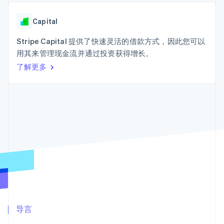
上
Stripe Sigma
产品路线图
SaaS
自定义报告
Terminal
Sessions 年度大会
线下支付
Data Pipeline
Capital
招聘
数据同步
Authorization
资讯中心
Boost
资源
Stripe Capital 提供了快速灵活的借款方式，因此您可以
Stripe Press
支付成功率优
按行业
用其来管理现金流并通过投资获得增长。
化
应用集成
了解更多
Link
AI 企业
代码示例
加速结账
创作者经济
开发者博客
联系
游戏
API 状态
酒店、旅游与休闲
联系销售
保险
成为合作伙伴
媒体与娱乐
更多
非营利组织
Product roadmap
专业服务
了解未来规划
公共部门
零售
Radar
欺诈防范
Atlas
初创企业注册
生态系统
Climate
合作伙伴
导言
碳移除
Stripe App Marketplace