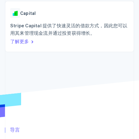
加密货币
上
Stripe Sigma
产品路线图
SaaS
自定义报告
购买
Terminal
Sessions 年度大会
线下支付
Data Pipeline
Capital
招聘
数据同步
Authorization
资讯中心
Boost
资源
Stripe Capital 提供了快速灵活的借款方式，因此您可以
Stripe Press
支付成功率优
按行业
用其来管理现金流并通过投资获得增长。
化
应用集成
了解更多
Link
AI 企业
代码示例
加速结账
创作者经济
开发者博客
联系
Financial
游戏
API 状态
Connections
酒店、旅游与休闲
联系销售
关联金融账户
保险
成为合作伙伴
数据
媒体与娱乐
非营利组织
专业服务
公共部门
零售
更多
Product roadmap
了解未来规划
生态系统
Radar
欺诈防范
合作伙伴
导言
Atlas
Stripe App Marketplace
初创企业注册