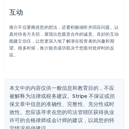
爱尔兰
English
互动
爱沙尼亚
English
奥地利
推介不仅要阐述您的想法，还要积极倾听并回应问题。认
Deutsch
English
真对待各方关切，展现出您愿意合作的诚意。良好的互动
澳大利亚
能建立信任，让您更深入地了解潜在投资者的兴趣和期
English
巴西
望。很多时候，推介能否成功取决于您面对批评时的反
Português
English
应。
保加利亚
English
比利时
Nederlands
Français
Deutsch
English
波兰
本文中的内容仅供一般信息和教育目的，不应
English
丹麦
被解释为法律或税务建议。Stripe 不保证或担
English
保文章中信息的准确性、完整性、充分性或时
德国
效性。您应该寻求在您的司法管辖区获得执业
Deutsch
English
法国
许可的合格律师或会计师的建议，以就您的特
Français
English
定情况提供建议。