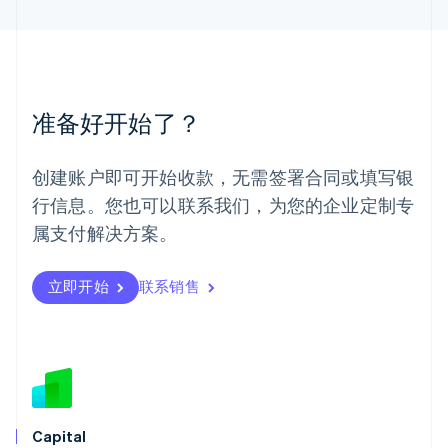
English
简体中文
美国
English
Español
简体中文
墨西哥
Español
English
准备好开始了？
挪威
English
葡萄牙
创建账户即可开始收款，无需签署合同或填写银
Português
English
行信息。您也可以联系我们，为您的企业定制专
日本
日本語
English
属支付解决方案。
瑞典
Svenska
English
瑞士
立即开始
联系销售
Deutsch
Français
Italiano
English
塞浦路斯
English
斯洛伐克
English
斯洛文尼亚
English
Italiano
Capital
泰国