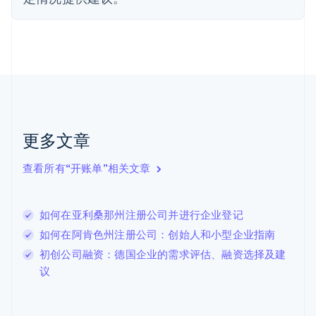
芬兰
English
Svenska
荷兰
Nederlands
English
加拿大
English
Français
捷克
English
克罗地亚
English
Italiano
更多文章
拉脱维亚
English
查看所有“开账单”相关文章
立陶宛
English
列支敦士登
如何在亚利桑那州注册公司并进行企业登记
Deutsch
English
卢森堡
如何在阿肯色州注册公司：创始人和小型企业指南
Français
Deutsch
English
初创公司融资：德国企业的需求评估、融资选择及建
罗马尼亚
议
English
马尔他
English
马来西亚