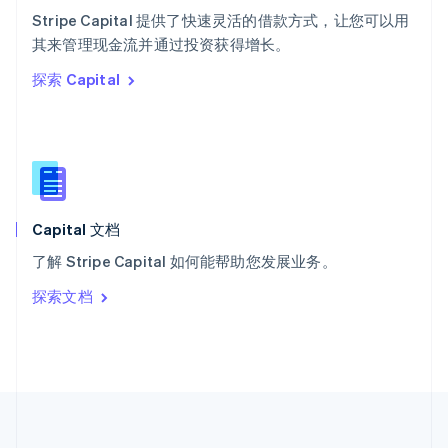
ไทย
English
Stripe Capital 提供了快速灵活的借款方式，让您可以用
希腊
其来管理现金流并通过投资获得增长。
English
探索 Capital
西班牙
Español
English
新加坡
English
简体中文
新西兰
English
匈牙利
English
Capital 文档
意大利
了解 Stripe Capital 如何能帮助您发展业务。
Italiano
English
印度
探索文档
English
英国
English
直布罗陀
English
中国内地
简体中文
English
中国香港特别行政区