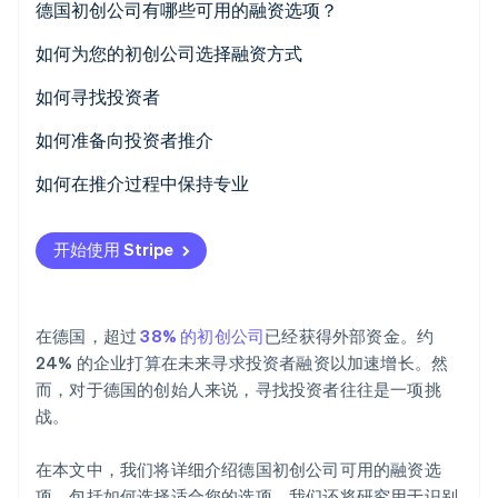
德国初创公司有哪些可用的融资选项？
Climate
碳移除
股权资本
如何为您的初创公司选择融资方式
Identity
投资者资本
明确需求与期望
如何寻找投资者
在线身份验证
预付融资
开展调研并选择选项
如何准备向投资者推介
银行贷款
联系潜在投资者
制定商业计划
如何在推介过程中保持专业
公共补贴
准备推介内容
仪表着装
Stripe Sessions 2026
开始使用 Stripe
了解 Stripe 如何为 AI 构建经济基础设施。
众筹
准备常见问题解答 (FAQ)
言语和肢体语言
立即观看
讲故事
在德国，超过
38% 的初创公司
已经获得外部资金。约
互动
24% 的企业打算在未来寻求投资者融资以加速增长。然
而，对于德国的创始人来说，寻找投资者往往是一项挑
战。
在本文中，我们将详细介绍德国初创公司可用的融资选
项，包括如何选择适合您的选项。我们还将研究用于识别