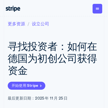
更多资源
设立公司
按企业阶段
文档
学习
支付
营收
资金管理
平台
易市
大型企业
Stripe 文档
博客
Payments
Billing
Treasury
初创企业
API 参考文档
客户案例
寻找投资者：如何在
在线支付
经常性收入
Con
库与 SDK
指南
企业财务
Managed
Metronome
Stripe Apps
Payments
按用量计费
Global
平台
德国为初创公司获得
备案商家解决
Payouts
Subscriptions
Capi
按应用场景
方案
平
支持
向第三方
订阅管理
Payment links
客户
资金
指南
智能体商务
打款
Invoicing
Trea
加密货币
获取支持
无代码支付
一次性或定期
Capital
平
电子商务
接受线上付款
托管支持方案
企业融资
Checkout
账单
嵌入
嵌入式金融
实施预置结账流程
专业服务
预构建支付界
Crypto
Tax
融服
开始使用 Stripe
财务自动化
构建平台或交易市场
钱包、稳
面
销售税和增值
Iss
全球化企业
管理订阅
定币发行
Elements
税自动化
实体
应用内支付
提供按用量计费
灵活的 UI 组件
和发卡基
Crypto
Revenue
虚拟
最后更新日期：2025 年 11 月 25 日
交易市场
发行稳定币支持的支付卡
Onramp
支付方式
Recognition
础设施
公司
资金管理
通过智能体配置和管理服
可嵌入的
支持 125 种以
会计自动化
平台
务