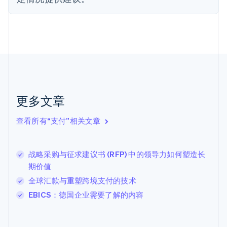
芬兰
English
Svenska
荷兰
Nederlands
English
加拿大
English
Français
捷克
English
克罗地亚
English
Italiano
更多文章
拉脱维亚
English
查看所有“支付”相关文章
立陶宛
English
列支敦士登
战略采购与征求建议书 (RFP) 中的领导力如何塑造长
Deutsch
English
卢森堡
期价值
Français
Deutsch
English
全球汇款与重塑跨境支付的技术
罗马尼亚
EBICS：德国企业需要了解的内容
English
马尔他
English
马来西亚