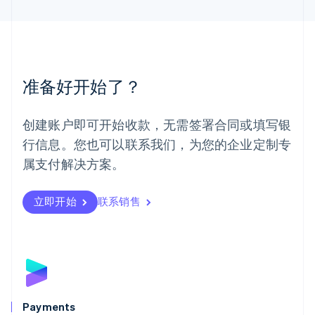
English
简体中文
美国
English
Español
简体中文
墨西哥
Español
English
准备好开始了？
挪威
English
葡萄牙
创建账户即可开始收款，无需签署合同或填写银
Português
English
行信息。您也可以联系我们，为您的企业定制专
日本
日本語
English
属支付解决方案。
瑞典
Svenska
English
瑞士
立即开始
联系销售
Deutsch
Français
Italiano
English
塞浦路斯
English
斯洛伐克
English
斯洛文尼亚
English
Italiano
Payments
泰国