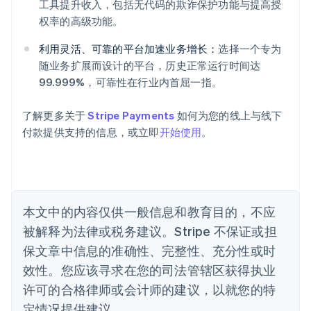
爱尔兰
工具提升收入，包括无代码的欺诈保护功能与提高授
English
权率的高级功能。
爱沙尼亚
English
利用灵活、可靠的平台加速业务增长：
选择一个专为
奥地利
随业务扩展而设计的平台，历史正常运行时间达
Deutsch
English
99.999%，可靠性在行业内首屈一指。
澳大利亚
English
巴西
了解更多关于
Stripe Payments
如何为您的线上与线下
Português
English
付款提供支持的信息，或立即
开始使用
。
保加利亚
English
比利时
Nederlands
Français
Deutsch
English
波兰
本文中的内容仅供一般信息和教育目的，不应
English
丹麦
被解释为法律或税务建议。Stripe 不保证或担
English
保文章中信息的准确性、完整性、充分性或时
德国
效性。您应该寻求在您的司法管辖区获得执业
Deutsch
English
法国
许可的合格律师或会计师的建议，以就您的特
Français
English
定情况提供建议。