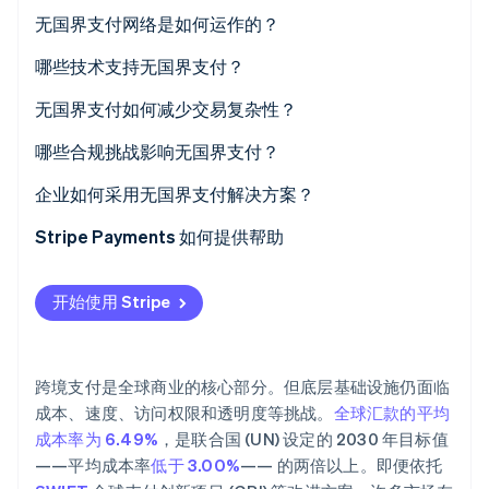
无国界支付网络是如何运作的？
不断演进的基础设施
哪些技术支持无国界支付？
改造后的卡组织
更丰富的数据标准
无国界支付如何减少交易复杂性？
Stripe Sessions 2026
了解 Stripe 如何为 AI 构建经济基础设施。
金融科技驱动的本地路径
互联实时支付网络
速度
哪些合规挑战影响无国界支付？
立即观看
闭环系统
基于云的服务商与开放 API
成本
客户身份验证 (KYC) 和反洗钱
企业如何采用无国界支付解决方案？
基于区块链的转账
将 AI 用于欺诈与合规
可靠性与透明度
许可与监管
1.绘制您的跨境需求地图
Stripe Payments 如何提供帮助
区块链与稳定币
本地化
税务与报告
2.选择全球支付服务商
开始使用 Stripe
速度与监督
3.本地化体验
4.自动化合规
跨境支付是全球商业的核心部分。但底层基础设施仍面临
成本、速度、访问权限和透明度等挑战。
全球汇款的平均
成本率为 6.49%
，是联合国 (UN) 设定的 2030 年目标值
——平均成本率
低于 3.00%
—— 的两倍以上。即便依托