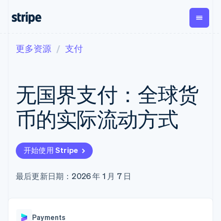
更多资源
支付
按企业阶段
文档
学习
支付
营收
资金管
平台
理
易市
大型企业
Stripe 文档
博客
Payments
Billing
初创企业
API 参考文档
客户案例
无国界支付：全球货
在线支付
经常性收入
Global
Conn
库与 SDK
指南
Managed
Metronome
Payouts
Stripe Apps
Payments
按用量计费
平台
币的实际流动方式
备案商家解决
Subscriptions
向第三
按应用场景
方案
方打款
支持
订阅管理
Payment links
Crypto
指南
智能体商务
Invoicing
钱包、
加密货币
获取支持
无代码支付
一次性或定期
开始使用 Stripe
稳定币
电子商务
接受线上付款
托管支持方案
Checkout
账单
发行和
嵌入式金融
实施预置结账流程
专业服务
预构建支付界
Tax
发卡基
财务自动化
构建平台或交易市场
最后更新日期：2026 年 1 月 7 日
面
销售税和增值
础设施
全球化企业
管理订阅
Elements
税自动化
应用内支付
提供按用量计费
灵活的 UI 组件
Revenue
交易市场
发行稳定币支持的支付卡
Payment
Recognition
公司
资金管理
通过智能体配置和管理服
methods
会计自动化
Payments
平台
务