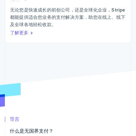
接入 125+ 种支
Stripe Sigma
产品路线图
SaaS
付方式
自定义报告
Sessions 年度大会
无论您是快速成长的初创公司，还是全球化企业，Stripe
Terminal
Data Pipeline
招聘
都能提供适合您业务的支付解决方案，助您在线上、线下
线下支付
数据同步
资讯中心
Authorization
资源
及全球各地轻松收款。
Stripe Press
Boost
按行业
了解更多
支付成功率优
应用集成
化
AI 企业
代码示例
Link
创作者经济
开发者博客
联系
加速结账
游戏
API 状态
酒店、旅游与休闲
联系销售
保险
成为合作伙伴
媒体与娱乐
非营利组织
更多
专业服务
Product roadmap
公共部门
了解未来规划
零售
Radar
欺诈防范
Atlas
生态系统
初创企业注册
导言
合作伙伴
Climate
什么是无国界支付？
Stripe App Marketplace
碳移除