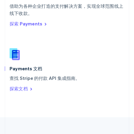
ไทย
English
借助为各种企业打造的支付解决方案，实现全球范围线上
希腊
线下收款。
English
探索 Payments
西班牙
Español
English
新加坡
English
简体中文
新西兰
English
匈牙利
English
Payments 文档
意大利
查找 Stripe 的付款 API 集成指南。
Italiano
English
印度
探索文档
English
英国
English
直布罗陀
English
中国内地
简体中文
English
中国香港特别行政区