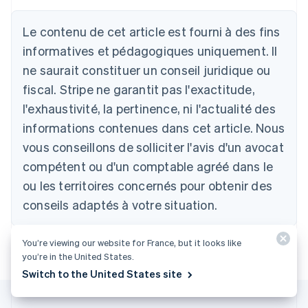
Le contenu de cet article est fourni à des fins
Allemagne
Deutsch
English
informatives et pédagogiques uniquement. Il
Australie
ne saurait constituer un conseil juridique ou
English
Autriche
fiscal. Stripe ne garantit pas l'exactitude,
Deutsch
English
l'exhaustivité, la pertinence, ni l'actualité des
Belgique
informations contenues dans cet article. Nous
Nederlands
Français
Deutsch
English
Brésil
vous conseillons de solliciter l'avis d'un avocat
Português
English
compétent ou d'un comptable agréé dans le
Bulgarie
ou les territoires concernés pour obtenir des
English
Canada
conseils adaptés à votre situation.
English
Français
Chine continentale
简体中文
English
You’re viewing our website for France, but it looks like
Chypre
you’re in the United States.
English
Switch to the United States site
Croatie
English
Italiano
Danemark