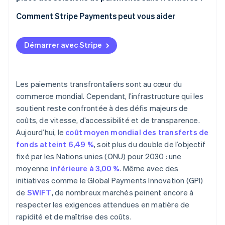
Blockchain et stablecoins
Agréments et réglementation
Localisation
1. Cartographiez vos besoins en matière de
Comment Stripe Payments peut vous aider
Fiscalité et déclaration
paiements transfrontaliers
Vitesse et supervision
2. Choisissez un prestataire de paiement mondial
Démarrer avec Stripe
3 Localisez l’expérience
4. Automatisez la conformité
Les paiements transfrontaliers sont au cœur du
commerce mondial. Cependant, l’infrastructure qui les
soutient reste confrontée à des défis majeurs de
coûts, de vitesse, d’accessibilité et de transparence.
Aujourd’hui, le
coût moyen mondial des transferts de
fonds atteint 6,49 %
, soit plus du double de l’objectif
fixé par les Nations unies (ONU) pour 2030 : une
moyenne
inférieure à 3,00 %
. Même avec des
initiatives comme le Global Payments Innovation (GPI)
de
SWIFT
, de nombreux marchés peinent encore à
respecter les exigences attendues en matière de
rapidité et de maîtrise des coûts.