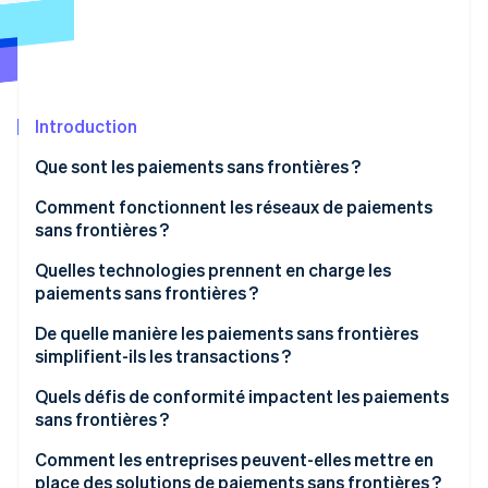
Découvrez les prochaines évolutions
Commerce en ligne
Radar
Prévention de la fraude
Écosystème
Atlas
Constitution de start-up
Introduction
Partenaires
Climate
Stripe App Marketplace
Que sont les paiements sans frontières ?
Élimination du carbone
Comment fonctionnent les réseaux de paiements
Identity
Vérification de l'identité
sans frontières ?
Infrastructure en évolution
Quelles technologies prennent en charge les
paiements sans frontières ?
Réseaux de cartes réutilisés
Normes de données plus complètes
De quelle manière les paiements sans frontières
Acheminement local optimisé grâce à la fintech
Stripe Sessions 2026
simplifient-ils les transactions ?
Réseaux de paiement en temps réel interconnectés
Découvrez comment Stripe construit l’infrastructure écono
Systèmes en boucle fermée
Regarder la vidéo
Rapidité
Quels défis de conformité impactent les paiements
Prestataires basés sur le cloud et API ouvertes
sans frontières ?
Transferts basés sur la blockchain
Coût
L’IA au service de la fraude et de la conformité
Contrôles KYC et AML
Comment les entreprises peuvent-elles mettre en
Fiabilité et transparence
place des solutions de paiements sans frontières ?