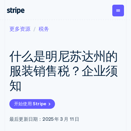
更多资源
税务
按企业阶段
文档
学习
支付
营收
资金管
平台
理
易市
大型企业
Stripe 文档
博客
Payments
Billing
初创企业
API 参考文档
客户案例
什么是明尼苏达州的
在线支付
经常性收入
Global
Conn
库与 SDK
指南
Payment links
Metronome
Payouts
Stripe Apps
按用量计费
平台
服装销售税？企业须
无代码支付
Subscriptions
向第三
按应用场景
Checkout
方打款
支持
预构建支付界
订阅管理
Crypto
知
指南
智能体商务
面
Invoicing
钱包、
加密货币
获取支持
一次性或定期
Elements
稳定币
电子商务
接受线上付款
托管支持方案
灵活的 UI 组件
账单
发行和
嵌入式金融
实施预置结账流程
专业服务
Payment
Tax
发卡基
开始使用 Stripe
财务自动化
构建平台或交易市场
methods
销售税和增值
础设施
全球化企业
管理订阅
接入 125+ 种支
税自动化
应用内支付
提供按用量计费
付方式
Revenue
最后更新日期：2025 年 3 月 11 日
交易市场
发行稳定币支持的支付卡
Terminal
Recognition
公司
资金管理
通过智能体配置和管理服
线下支付
会计自动化
平台
务