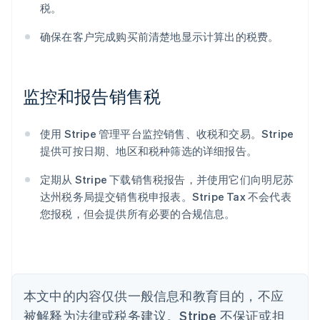
税。
确保在客户完成购买前清楚地显示计算出的税费。
阿联酋
English
监控和报告销售税
爱尔兰
English
爱沙尼亚
使用 Stripe 管理平台监控销售、收税和交易。Stripe
English
提供可按日期、地区和税种筛选的详细报告。
奥地利
Deutsch
English
定期从 Stripe 下载销售税报告，并使用它们向明尼苏
澳大利亚
达州税务局提交销售税申报表。Stripe Tax 不会代表
English
巴西
您报税，但会提供所有必要的合规信息。
Português
English
保加利亚
English
比利时
Nederlands
Français
Deutsch
English
本文中的内容仅供一般信息和教育目的，不应
波兰
被解释为法律或税务建议。Stripe 不保证或担
English