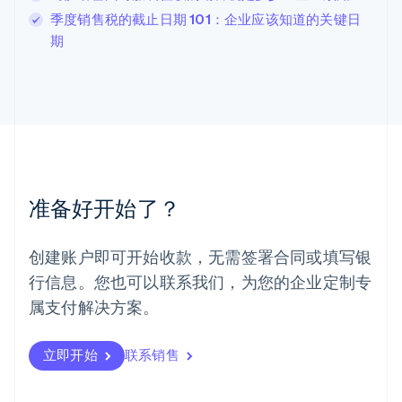
卢森堡
季度销售税的截止日期 101：企业应该知道的关键日
Français
Deutsch
English
期
罗马尼亚
English
马尔他
English
马来西亚
English
简体中文
美国
English
Español
简体中文
墨西哥
准备好开始了？
Español
English
挪威
English
创建账户即可开始收款，无需签署合同或填写银
葡萄牙
行信息。您也可以联系我们，为您的企业定制专
Português
English
日本
属支付解决方案。
日本語
English
瑞典
立即开始
联系销售
Svenska
English
瑞士
Deutsch
Français
Italiano
English