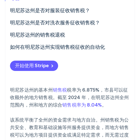
明尼苏达州是否对服装征收销售税？
Stripe Sessions 2026
了解 Stripe 如何为 AI 构建经济基础设施。
立即观看
免征销售税的服装
明尼苏达州是否对洗衣服务征收销售税？
应税服装
明尼苏达州的销售税退税
销售税退税资格
如何在明尼苏达州实现销售税征收的自动化
如何申请退税
设置您的 Stripe 账户
开始使用 Stripe
激活 Stripe Tax
配置税务设置
明尼苏达州的基本州
销售税
税率为 6.875%，市县可以征
设置明尼苏达州的税率
收额外的地方销售税。截至 2024 年，在明尼苏达州全州
范围内，州和地方的综合
销售税率为 8.04%
。
将 Stripe 与您的在线商店集成
在结账时启用收税功能
该系统平衡了全州的资金需求与地方自治。州销售税为公
共安全、教育和基础设施等州服务提供资金，而地方销售
监控和报告销售税
税可以为地方项目提供资金或满足特定需求，而无需过度