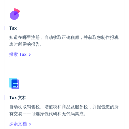
塞浦路斯
English
斯洛伐克
English
斯洛文尼亚
Tax
English
Italiano
知道在哪里注册，自动收取正确税额，并获取您制作报税
泰国
ไทย
English
表时所需的报告。
希腊
探索 Tax
English
西班牙
Español
English
新加坡
English
简体中文
新西兰
English
Tax 文档
匈牙利
English
自动收取销售税、增值税和商品及服务税，并报告您的所
意大利
有交易——可选择低代码和无代码集成。
Italiano
English
印度
探索文档
English