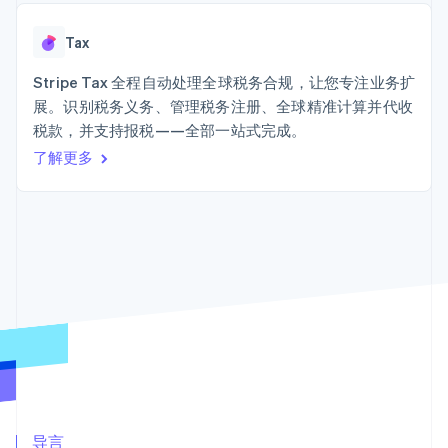
Authorization
Stripe Sigma
产品路线图
SaaS
Boost
自定义报告
Sessions 年度大会
支付成功率优
Data Pipeline
Tax
招聘
化
数据同步
资讯中心
Link
资源
Stripe Tax 全程自动处理全球税务合规，让您专注业务扩
Stripe Press
加速结账
按行业
展。识别税务义务、管理税务注册、全球精准计算并代收
应用集成
税款，并支持报税——全部一站式完成。
AI 企业
代码示例
创作者经济
开发者博客
了解更多
联系
游戏
API 状态
更多
酒店、旅游与休闲
联系销售
Product roadmap
保险
成为合作伙伴
了解未来规划
媒体与娱乐
非营利组织
Radar
专业服务
欺诈防范
公共部门
Atlas
零售
初创企业注册
Climate
碳移除
生态系统
合作伙伴
Stripe App Marketplace
导言