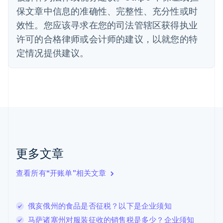
丹麦
保文章中信息的准确性、完整性、充分性或时
English
效性。您应该寻求在您的司法管辖区获得执业
德国
Deutsch
English
许可的合格律师或会计师的建议，以就您的特
法国
定情况提供建议。
Français
English
芬兰
English
Svenska
荷兰
Nederlands
English
加拿大
English
Français
捷克
English
克罗地亚
更多文章
English
Italiano
拉脱维亚
查看所有“开账单”相关文章
English
立陶宛
English
俄亥俄州的食品是否征税？以下是企业须知
列支敦士登
Deutsch
English
马萨诸塞州对服装征收的销售税是多少？企业须知