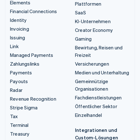
Elements
Plattformen
Financial Connections
SaaS
Identity
KI-Unternehmen
Invoicing
Creator Economy
Issuing
Gaming
Link
Bewirtung, Reisen und
Managed Payments
Freizeit
Zahlungslinks
Versicherungen
Payments
Medien und Unterhaltung
Payouts
Gemeinnützige
Organisationen
Radar
Fachdienstleistungen
Revenue Recognition
Öffentlicher Sektor
Stripe Sigma
Einzelhandel
Tax
Terminal
Integrationen und
Treasury
Custom-Lösungen