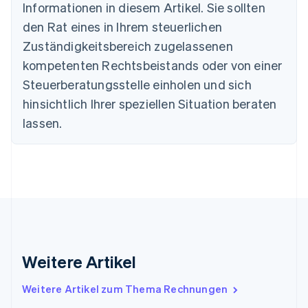
Informationen in diesem Artikel. Sie sollten
Nederlands
Français
Deutsch
English
Brasilien
den Rat eines in Ihrem steuerlichen
Português
English
Zuständigkeitsbereich zugelassenen
Bulgarien
English
kompetenten Rechtsbeistands oder von einer
Dänemark
Steuerberatungsstelle einholen und sich
English
Deutschland
hinsichtlich Ihrer speziellen Situation beraten
Deutsch
English
lassen.
Estland
English
Festlandchina
简体中文
English
Finnland
English
Svenska
Frankreich
Français
English
Gibraltar
English
Weitere Artikel
Griechenland
English
Weitere Artikel zum Thema Rechnungen
Indien