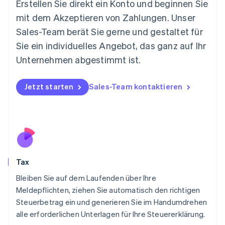
Erstellen Sie direkt ein Konto und beginnen Sie
Mexiko
mit dem Akzeptieren von Zahlungen. Unser
Español
English
Sales-Team berät Sie gerne und gestaltet für
Neuseeland
Sie ein individuelles Angebot, das ganz auf Ihr
English
Niederlande
Unternehmen abgestimmt ist.
Nederlands
English
Norwegen
English
Jetzt starten
Sales-Team kontaktieren
Österreich
Deutsch
English
Polen
English
Portugal
Português
English
Rumänien
Tax
English
Schweden
Bleiben Sie auf dem Laufenden über Ihre
Svenska
English
Meldepflichten, ziehen Sie automatisch den richtigen
Schweiz
Steuerbetrag ein und generieren Sie im Handumdrehen
Deutsch
Français
Italiano
English
alle erforderlichen Unterlagen für Ihre Steuererklärung.
Singapur
English
简体中文