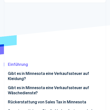
Betrugsprävention
Ecosystem
Atlas
Start-up-Gründung
Partner
Stripe App-Marktplatz
Climate
CO₂-Entnahme
Identity
Online-Identitätsprüfung
Einführung
Stripe-Sessions 2026
Erfahren Sie, wie Stripe Lösungen für die Wirts
Gibt es in Minnesota eine Verkaufssteuer auf
Jetzt ansehen
Kleidung?
Steuerbefreite Kleidung
Gibt es in Minnesota eine Verkaufssteuer auf
Wäschedienste?
Steuerpflichtige Kleidung
Rückerstattung von Sales Tax in Minnesota