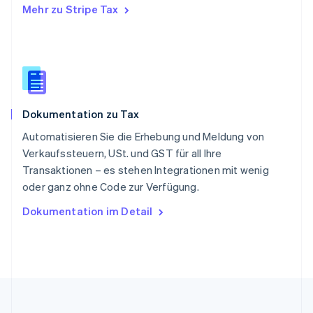
Mehr zu Stripe Tax
Slowakei
English
Slowenien
English
Italiano
Sonderverwaltungsregion Hongkong,
China
English
简体中文
Dokumentation zu Tax
Spanien
Español
English
Automatisieren Sie die Erhebung und Meldung von
Thailand
Verkaufssteuern, USt. und GST für all Ihre
ไทย
English
Transaktionen – es stehen Integrationen mit wenig
Tschechische Republik
oder ganz ohne Code zur Verfügung.
English
Ungarn
Dokumentation im Detail
English
Vereinigte Arabische Emirate
English
Vereinigte Staaten
English
Español
简体中文
Vereinigtes Königreich
English