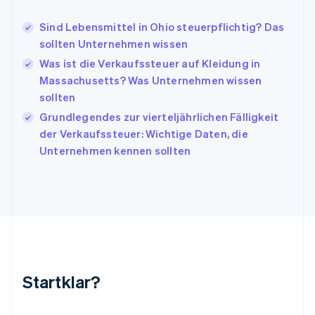
English
Irland
Sind Lebensmittel in Ohio steuerpflichtig? Das
English
sollten Unternehmen wissen
Italien
Italiano
English
Was ist die Verkaufssteuer auf Kleidung in
Japan
Massachusetts? Was Unternehmen wissen
日本語
English
sollten
Kanada
Grundlegendes zur vierteljährlichen Fälligkeit
English
Français
Kroatien
der Verkaufssteuer: Wichtige Daten, die
English
Italiano
Unternehmen kennen sollten
Lettland
English
Liechtenstein
Deutsch
English
Litauen
English
Luxemburg
Français
Deutsch
English
Malaysia
Startklar?
English
简体中文
Malta
English