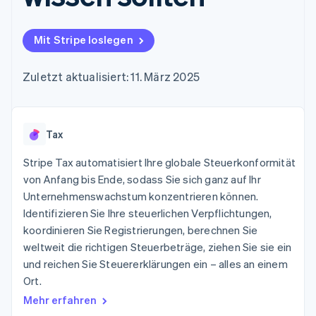
Data Pipeline
Geldmanagement
Marktplatz auf
Zugriff auf mehr als
Datensynchronisierung
Produkt-Roadmap
Plattformen
Grundlagen der
125
Stripe Sessions
SaaS
Abonnementverwaltung
Mit Stripe loslegen
Terminal
Karriere
Zahlungen vor Ort
Newsroom
So setzen Sie
Authorization
Stripe Press
nutzungsbasierte
Zuletzt aktualisiert: 11. März 2025
Boost
Abrechnung um
Nach Branche
Optimierung der
Stablecoin-gestützte
Autorisierungsraten
Karten ausgeben: So
Link
KI-Unternehmen
Kontakt
geht´s
Beschleunigter
Tax
Creator Economy
Bereitstellung und
Bezahlvorgang
Gaming
Verwaltung von
Sales-Team
Financial
Bewirtung, Reisen und
Stripe Tax automatisiert Ihre globale Steuerkonformität
Diensten mit Agenten
kontaktieren
Connections
Freizeit
Partner werden
von Anfang bis Ende, sodass Sie sich ganz auf Ihr
Verbundene
Versicherungen
Unternehmenswachstum konzentrieren können.
Medien und
Finanzdaten
Unterhaltung
Identifizieren Sie Ihre steuerlichen Verpflichtungen,
Ressourcen
Gemeinnützige
koordinieren Sie Registrierungen, berechnen Sie
Organisationen
weltweit die richtigen Steuerbeträge, ziehen Sie sie ein
Fachdienstleistungen
App-Integrationen
Mehr
Öffentlicher Sektor
Code-Beispiele
und reichen Sie Steuererklärungen ein – alles an einem
Product roadmap
Einzelhandel
Entwickler-Blog
Ort.
Ausblick
API-Status
Mehr erfahren
Radar