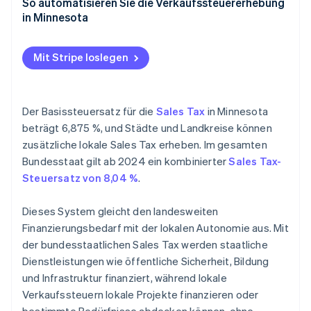
Anspruch auf Rückerstattung der Sales Tax
So automatisieren Sie die Verkaufssteuererhebung
in Minnesota
Wie beantrage ich eine Rückerstattung?
Stripe-Konto einrichten
Mit Stripe loslegen
Stripe Tax aktivieren
Steuereinstellungen konfigurieren
Der Basissteuersatz für die
Sales Tax
in Minnesota
Steuersätze für Minnesota einrichten
beträgt 6,875 %, und Städte und Landkreise können
zusätzliche lokale Sales Tax erheben. Im gesamten
Stripe in Ihren Online-Store integrieren
Bundesstaat gilt ab 2024 ein kombinierter
Sales Tax-
Steuererhebung beim Bezahlvorgang aktivieren
Steuersatz von 8,04 %
.
Sales Tax überwachen und melden
Dieses System gleicht den landesweiten
Finanzierungsbedarf mit der lokalen Autonomie aus. Mit
der bundesstaatlichen Sales Tax werden staatliche
Dienstleistungen wie öffentliche Sicherheit, Bildung
und Infrastruktur finanziert, während lokale
Verkaufssteuern lokale Projekte finanzieren oder