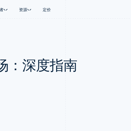
者
资源
定价
景
指南
按行业
公司
资金管理
平台和交易市
商务
持
接受线上付款
AI 企业
产品路线图
Global Payouts
Connect
币
持方案
实施预置结账流程
创作者经济
Sessions 年度大会
向第三方打款
平台支付
务
务
构建平台或交易市场
游戏
招聘
Crypto
场：深度指南
金融
管理订阅
酒店、旅游与休闲
资讯中心
钱包、稳定币发行和发卡基础设
动化
提供按用量计费
保险
Stripe Press
施
企业
发行稳定币支持的支付卡
媒体与娱乐
支付
通过智能体配置和管理服务
非营利组织
场
专业服务
理
公共部门
零售
化
on