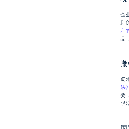
企
则
利
品
撤
匈
法
要
限延
国