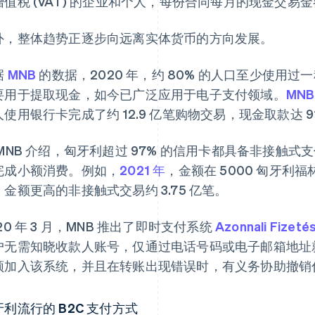
增值税 (VAT) 的企业和个人，每份合同每月的现金交易
外，整体趋势正逐步向远离实体货币的方向发展。
据
MNB
的数据，2020 年，约 80% 的人口至少使用
要用于提取现金，如今已广泛应用于电子支付领域。
MN
使用银行卡完成了约 12.9 亿笔购物交易，现金取款达 91
 MNB 介绍，匈牙利超过 97% 的信用卡都具备非接触
完成小额消费。例如，
2021 年
，金额在 5000 匈牙利福
，金额更高的非接触式交易约 3.75 亿笔。
20 年 3 月，MNB 推出了即时支付系统
Azonnali Fizeté
户无需知晓收款人账号，仅通过电话号码或电子邮箱地址
须加入该系统，并且在转账出现错误时，有义务协助撤销
牙利流行的 B2C 支付方式