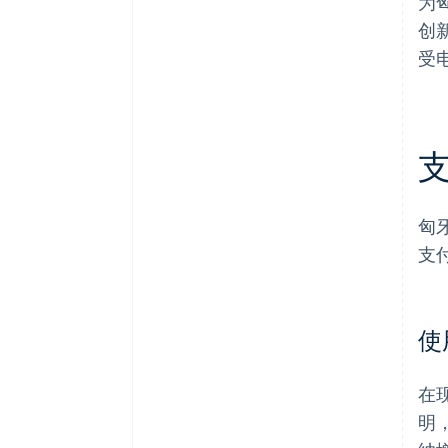
为
创
受
匈
支
使
在
明