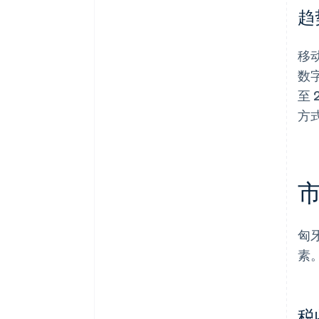
趋
移
数字
至
方
匈
素
税