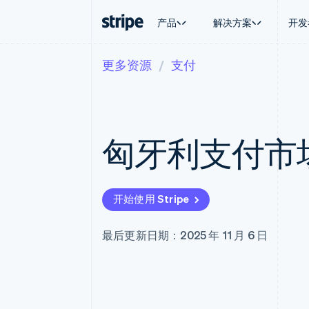
产品
解决方案
开发
更多资源
支付
按企业阶段
文档
学习
按应用场
支持
支付
营收
大型企业
Stripe 文档
博客
智能体
获取支
Payments
Billing
初创企业
API 参考文档
客户案例
加密货
托管支
在线支付
经常性收入
库与 SDK
指南
电子商
专业服
Payment links
Metronome
Stripe Apps
匈牙利支付市
嵌入式
无代码支付
按用量计费
财务自
Checkout
Subscriptions
全球化
预构建支付界面
订阅管理
应用内
Elements
Invoicing
交易市
灵活的 UI 组件
一次性或定期账单
开始使用 Stripe
资金管
Payment methods
Tax
平台
接入 125+ 种支付方式
销售税和增值税自动
SaaS
Terminal
Revenue Recogniti
最后更新日期：2025 年 11 月 6 日
线下支付
会计自动化
Authorization Boost
Stripe Sigma
支付成功率优化
自定义报告
Link
Data Pipeline
加速结账
数据同步