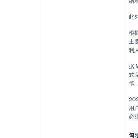
纳
此
根
主
利人
据
式
笔
20
用
必
匈