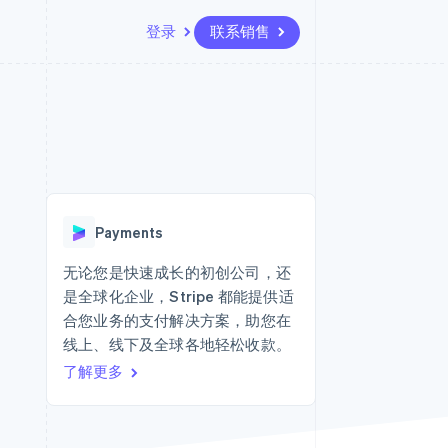
登录
联系销售
资源
生态系统
联系
场
更多
应用集成
合作伙伴
联系销售
Product roadmap
代码示例
Stripe App Marketplace
成为合作伙伴
了解未来规划
开发者博客
API 状态
Radar
欺诈防范
Payments
Atlas
初创企业注册
无论您是快速成长的初创公司，还
是全球化企业，Stripe 都能提供适
Climate
碳移除
合您业务的支付解决方案，助您在
线上、线下及全球各地轻松收款。
了解更多