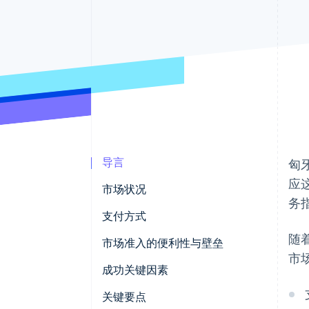
导言
匈
应
市场状况
务指
支付方式
随
使用情况
市场准入的便利性与壁垒
市
趋势
税收
成功关键因素
撤单与争议
关键要点