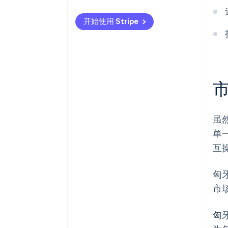
国际支付
支持本地偏好
开始使用 Stripe
安全与隐私
遵守安全法规
打造流畅的客户体验
虽
单
互
匈
市
匈