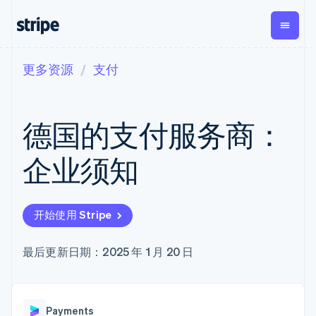
更多资源
支付
按企业阶段
文档
学习
支付
营收
资金管
平台
理
易市
大型企业
Stripe 文档
博客
Payments
Billing
初创企业
API 参考文档
客户案例
德国的支付服务商：
在线支付
经常性收入
Global
Conn
库与 SDK
指南
Payment links
Metronome
Payouts
Stripe Apps
按用量计费
平台
企业须知
无代码支付
Subscriptions
向第三
按应用场景
Checkout
方打款
支持
预构建支付界
订阅管理
Crypto
指南
智能体商务
面
Invoicing
钱包、
加密货币
获取支持
一次性或定期
Elements
开始使用 Stripe
稳定币
电子商务
接受线上付款
托管支持方案
灵活的 UI 组件
账单
发行和
嵌入式金融
实施预置结账流程
专业服务
Payment
Tax
发卡基
财务自动化
构建平台或交易市场
最后更新日期：2025 年 1 月 20 日
methods
销售税和增值
础设施
全球化企业
管理订阅
接入 125+ 种支
税自动化
应用内支付
提供按用量计费
付方式
Revenue
交易市场
发行稳定币支持的支付卡
Terminal
Recognition
公司
资金管理
通过智能体配置和管理服
线下支付
会计自动化
Payments
平台
务