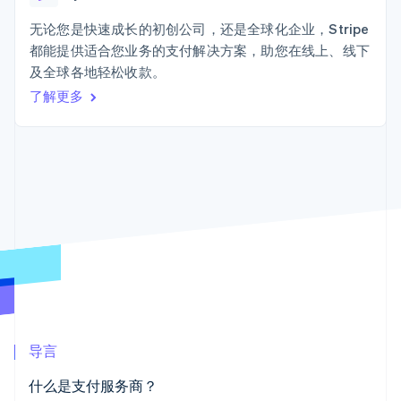
Authorization
Stripe Sigma
产品路线图
SaaS
Boost
自定义报告
Sessions 年度大会
无论您是快速成长的初创公司，还是全球化企业，Stripe
支付成功率优
Data Pipeline
招聘
都能提供适合您业务的支付解决方案，助您在线上、线下
化
数据同步
资讯中心
Link
资源
及全球各地轻松收款。
Stripe Press
加速结账
按行业
了解更多
应用集成
AI 企业
代码示例
创作者经济
开发者博客
联系
游戏
API 状态
更多
酒店、旅游与休闲
联系销售
Product roadmap
保险
成为合作伙伴
了解未来规划
媒体与娱乐
非营利组织
Radar
专业服务
欺诈防范
公共部门
Atlas
零售
初创企业注册
Climate
碳移除
生态系统
导言
合作伙伴
什么是支付服务商？
Stripe App Marketplace