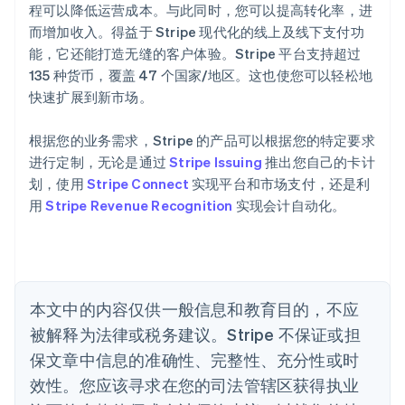
阿联酋
程可以降低运营成本。与此同时，您可以提高转化率，进
English
而增加收入。得益于 Stripe 现代化的线上及线下支付功
爱尔兰
能，它还能打造无缝的客户体验。Stripe 平台支持超过
English
爱沙尼亚
135 种货币，覆盖 47 个国家/地区。这也使您可以轻松地
English
快速扩展到新市场。
奥地利
Deutsch
English
根据您的业务需求，Stripe 的产品可以根据您的特定要求
澳大利亚
进行定制，无论是通过
Stripe Issuing
推出您自己的卡计
English
巴西
划，使用
Stripe Connect
实现平台和市场支付，还是利
Português
English
用
Stripe Revenue Recognition
实现会计自动化。
保加利亚
English
比利时
Nederlands
Français
Deutsch
English
波兰
本文中的内容仅供一般信息和教育目的，不应
English
丹麦
被解释为法律或税务建议。Stripe 不保证或担
English
保文章中信息的准确性、完整性、充分性或时
德国
效性。您应该寻求在您的司法管辖区获得执业
Deutsch
English
法国