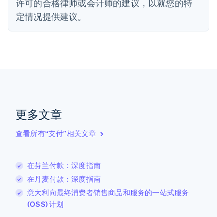
许可的合格律师或会计师的建议，以就您的特
Français
English
定情况提供建议。
芬兰
English
Svenska
荷兰
Nederlands
English
加拿大
English
Français
捷克
English
克罗地亚
English
Italiano
更多文章
拉脱维亚
English
查看所有“支付”相关文章
立陶宛
English
列支敦士登
在芬兰付款：深度指南
Deutsch
English
卢森堡
在丹麦付款：深度指南
Français
Deutsch
English
意大利向最终消费者销售商品和服务的一站式服务
罗马尼亚
(OSS) 计划
English
马尔他