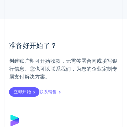
English
马来西亚
English
简体中文
美国
English
Español
简体中文
墨西哥
Español
English
准备好开始了？
挪威
English
葡萄牙
创建账户即可开始收款，无需签署合同或填写银
Português
English
行信息。您也可以联系我们，为您的企业定制专
日本
日本語
English
属支付解决方案。
瑞典
Svenska
English
瑞士
立即开始
联系销售
Deutsch
Français
Italiano
English
塞浦路斯
English
斯洛伐克
English
斯洛文尼亚