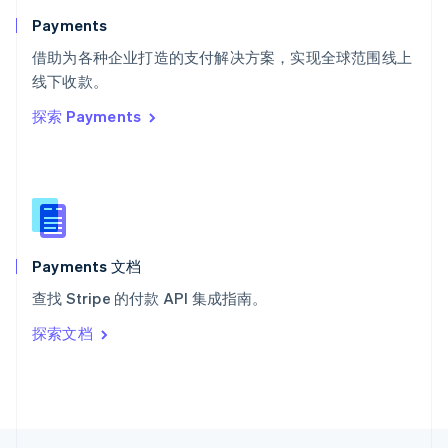
English
Italiano
Payments
泰国
ไทย
English
借助为各种企业打造的支付解决方案，实现全球范围线上
希腊
线下收款。
English
探索 Payments
西班牙
Español
English
新加坡
English
简体中文
新西兰
English
匈牙利
English
Payments 文档
意大利
查找 Stripe 的付款 API 集成指南。
Italiano
English
印度
探索文档
English
英国
English
直布罗陀
English
中国内地