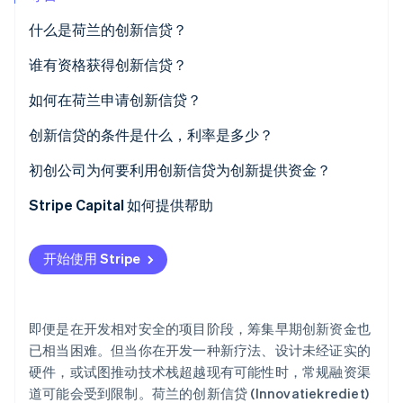
Stripe Sessions 2026
什么是荷兰的创新信贷？
了解 Stripe 如何为 AI 构建经济基础设施。
立即观看
谁有资格获得创新信贷？
您需要在荷兰注册公司
如何在荷兰申请创新信贷？
你正在开发具有技术风险的项目
申请
创新信贷的条件是什么，利率是多少？
您的创新是荷兰市场的新产品
贷款金额
初创公司为何要利用创新信贷为创新提供资金？
你的创意具有强大的商业潜力
利息和加成
在您最需要的时候，提供非稀释性资金
Stripe Capital 如何提供帮助
您已经证明了基本概念
加成
它专为难点设计
开始使用 Stripe
您的项目重点突出，能独立运作
还款机制
分担风险
您的项目预算至少为 15 万欧元
资本成本低
即便是在开发相对安全的项目阶段，筹集早期创新资金也
您能证明您的其余资金已经安排妥当
它提供项目验证
已相当困难。但当你在开发一种新疗法、设计未经证实的
硬件，或试图推动技术栈超越现有可能性时，常规融资渠
您已预留了缓冲空间
它适合具有雄心且技术复杂的初创公司
道可能会受到限制。荷兰的创新信贷 (Innovatiekrediet)