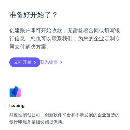
English
Español
简体中文
墨西哥
准备好开始了？
Español
English
挪威
English
创建账户即可开始收款，无需签署合同或填写银
葡萄牙
行信息。您也可以联系我们，为您的企业定制专
Português
English
日本
属支付解决方案。
日本語
English
瑞典
立即开始
联系销售
Svenska
English
瑞士
Deutsch
Français
Italiano
English
塞浦路斯
English
斯洛伐克
English
斯洛文尼亚
Issuing
English
Italiano
颠覆性初创公司、创新软件平台和不断发展的企业首选的
泰国
ไทย
English
银行即服务基础设施提供商。
希腊