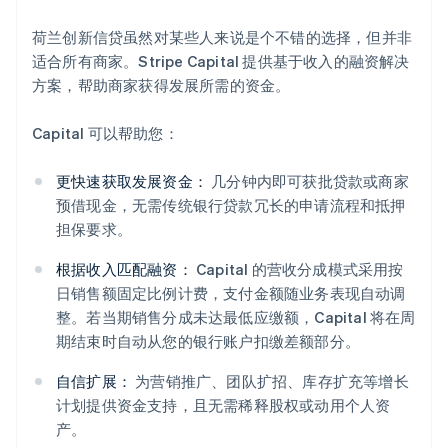
荷兰创新信贷虽然对某些人来说是个不错的选择，但并非
适合所有商家。Stripe Capital 提供基于收入的融资解决
方案，帮助商家获得发展所需的资金。
Capital 可以帮助您：
更快速获取发展资金：
几分钟内即可获批贷款或商家
预借现金，无需传统银行贷款冗长的申请流程和抵押
担保要求。
根据收入匹配融资：
Capital 的营收分成模式采用按
日销售额固定比例计费，支付金额随业务表现自动调
整。若当期销售分成未达最低应缴额，Capital 将在周
期结束时自动从您的银行账户扣缴差额部分。
阿联酋
自信扩展：
为营销推广、团队扩招、库存扩充等增长
English
爱尔兰
计划提供资金支持，且无需稀释股权或动用个人资
English
产。
爱沙尼亚