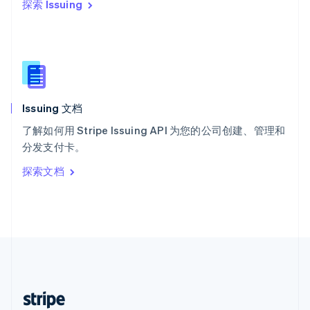
探索 Issuing
English
西班牙
Español
English
新加坡
English
简体中文
新西兰
English
Issuing 文档
匈牙利
English
了解如何用 Stripe Issuing API 为您的公司创建、管理和
意大利
分发支付卡。
Italiano
English
印度
探索文档
English
英国
English
直布罗陀
English
中国内地
简体中文
English
中国香港特别行政区
English
简体中文