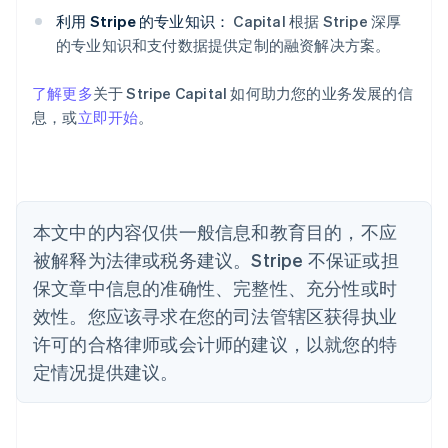
English
利用 Stripe 的专业知识：
Capital 根据 Stripe 深厚
奥地利
的专业知识和支付数据提供定制的融资解决方案。
Deutsch
English
澳大利亚
了解更多
关于 Stripe Capital 如何助力您的业务发展的信
English
巴西
息，或
立即开始
。
Português
English
保加利亚
English
比利时
Nederlands
Français
Deutsch
English
本文中的内容仅供一般信息和教育目的，不应
波兰
被解释为法律或税务建议。Stripe 不保证或担
English
丹麦
保文章中信息的准确性、完整性、充分性或时
English
效性。您应该寻求在您的司法管辖区获得执业
德国
Deutsch
English
许可的合格律师或会计师的建议，以就您的特
法国
定情况提供建议。
Français
English
芬兰
English
Svenska
荷兰