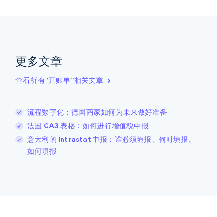
Nederlands
English
加拿大
English
Français
捷克
English
克罗地亚
更多文章
English
Italiano
拉脱维亚
查看所有“开账单”相关文章
English
立陶宛
English
流程数字化：德国商家如何为未来做好准备
列支敦士登
Deutsch
English
法国 CA3 表格：如何进行增值税申报
卢森堡
意大利的 Intrastat 申报：谁必须填报、何时填报、
Français
Deutsch
English
如何填报
罗马尼亚
English
马尔他
English
马来西亚
English
简体中文
美国