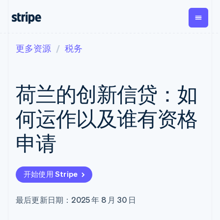
更多资源
税务
按企业阶段
文档
学习
支付
营收
资金管
平台
理
易市
大型企业
Stripe 文档
博客
Payments
Billing
初创企业
API 参考文档
客户案例
荷兰的创新信贷：如
在线支付
经常性收入
Global
Conn
库与 SDK
指南
Payment links
Metronome
Payouts
Stripe Apps
按用量计费
平台
何运作以及谁有资格
无代码支付
Subscriptions
向第三
按应用场景
Checkout
方打款
支持
预构建支付界
订阅管理
Crypto
申请
指南
智能体商务
面
Invoicing
钱包、
加密货币
获取支持
一次性或定期
Elements
稳定币
电子商务
接受线上付款
托管支持方案
灵活的 UI 组件
账单
发行和
嵌入式金融
实施预置结账流程
专业服务
支付方式
Tax
发卡基
开始使用 Stripe
财务自动化
构建平台或交易市场
支持 125 种以
销售税和增值
础设施
全球化企业
管理订阅
上
税自动化
应用内支付
提供按用量计费
Terminal
Revenue
最后更新日期：2025 年 8 月 30 日
交易市场
发行稳定币支持的支付卡
线下支付
Recognition
公司
资金管理
通过智能体配置和管理服
会计自动化
Authorization
平台
务