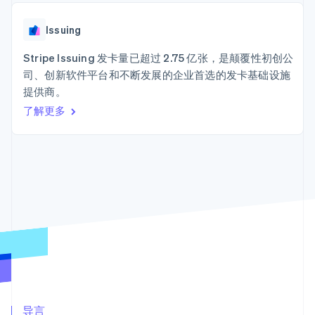
Boost
Stripe Sigma
产品路线图
SaaS
支付成功率优
自定义报告
Sessions 年度大会
化
Data Pipeline
Issuing
招聘
数据同步
Link
资讯中心
加速结账
资源
Stripe Issuing 发卡量已超过 2.75 亿张，是颠覆性初创公
Stripe Press
按行业
司、创新软件平台和不断发展的企业首选的发卡基础设施
应用集成
提供商。
AI 企业
代码示例
创作者经济
开发者博客
了解更多
联系
更多
游戏
API 状态
Product roadmap
酒店、旅游与休闲
联系销售
了解未来规划
保险
成为合作伙伴
媒体与娱乐
Radar
非营利组织
欺诈防范
专业服务
Atlas
公共部门
初创企业注册
零售
Climate
碳移除
生态系统
合作伙伴
Stripe App Marketplace
导言