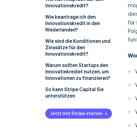
mög
Innovationskredit?
die
Sie sind in den Niederlanden
Wie beantrage ich den
für
registriert
Innovationskredit in den
Niederlanden?
Fol
Sie entwickeln etwas technisch
fun
Riskantes
Quick Scan
Wie sind die Konditionen und
Zinssätze für den
Ihre Innovation ist neu auf dem
Bewerbung
Innovationskredit?
Wor
niederländischen Markt
Aufnahmegespräch und
Kreditbeträge
Warum sollten Startups den
Ihre Idee hat ein großes
Besprechung
Innovatiekrediet nutzen, um
kommerzielles Potenzial
Zinsen und Aufschläge
Innovationen zu finanzieren?
Sie haben das grundlegende
Aufschlag
Sie bekommen nicht
So kann Stripe Capital Sie
Konzept bewiesen
verwässerndes Kapital, wenn Sie
unterstützen
Rückzahlung
es am dringendsten benötigen
Ihr Projekt ist fokussiert und
eigenständig
Er ist für den schwierigen Teil
Jetzt mit Stripe starten
gemacht
Ihr Projektbudget beträgt
mindestens 150.000 €
Er teilt das Risiko