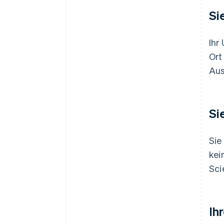
Si
Ihr
Ort
Aus
Si
Sie
kei
Sci
Ih