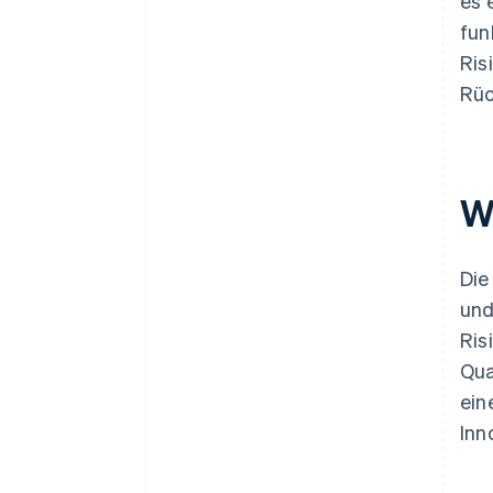
es 
fun
Ris
Rüc
W
Die
und
Ris
Qua
ein
Inn