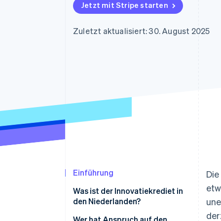
Optimierung der
Datensynchronisier
Jetzt mit Stripe starten
Autorisierungsraten
Link
Beschleunigter Bezahlvorgang
Zuletzt aktualisiert: 30. August 2025
Financial Connections
Verbundene Finanzdaten
Einführung
Die
etw
Was ist der Innovatiekrediet in
den Niederlanden?
une
der
Wer hat Anspruch auf den