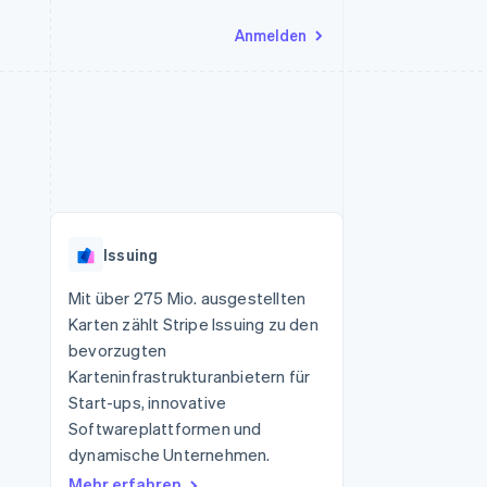
Anmelden
Ressourcen
Ecosystem
Kontakt
nd Marktplätze
Mehr
App-Integrationen
Partner
Sales-Team kontaktieren
Product roadmap
Code-Beispiele
Stripe App-Marktplatz
Partner werden
Ausblick
 Plattformen
Entwickler-Blog
eit
API-Status
Radar
Betrugsprävention
Issuing
Atlas
onen
Start-up-Gründung
Mit über 275 Mio. ausgestellten
Karten zählt Stripe Issuing zu den
Climate
CO₂-Entnahme
bevorzugten
Karteninfrastrukturanbietern für
Start-ups, innovative
Softwareplattformen und
dynamische Unternehmen.
Mehr erfahren