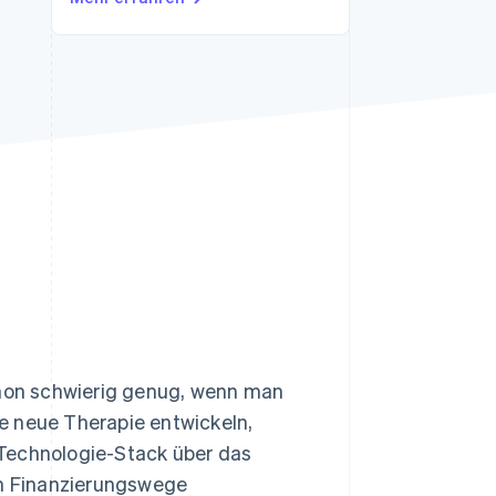
Stripe-Sessions 2026
Erfahren Sie, wie Stripe
Lösungen für die
Wirtschaftsinfrastruktur
für KI aufbaut.
Jetzt ansehen
schon schwierig genug, wenn man
e neue Therapie entwickeln,
 Technologie-Stack über das
en Finanzierungswege