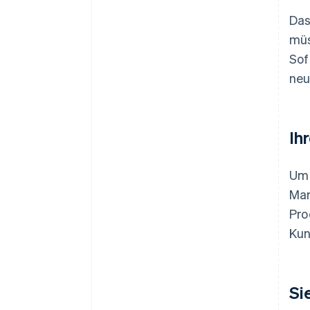
Das
müs
Sof
neu
Ih
Um 
Mar
Pro
Kun
Si