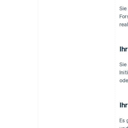
Sie
For
real
Ih
Sie
Ini
ode
Ih
Es 