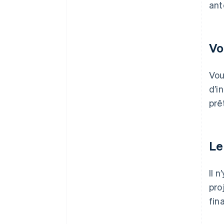
ant
Vo
Vou
d’i
prê
Le
Il 
pro
fin