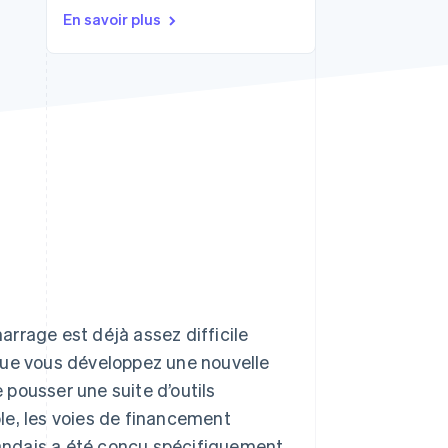
En savoir plus
Stripe Sessions 2026
Découvrez comment
Stripe construit
l’infrastructure
économique de l’IA.
Regarder la vidéo
rrage est déjà assez difficile
que vous développez une nouvelle
pousser une suite d’outils
le, les voies de financement
rlandais a été conçu spécifiquement