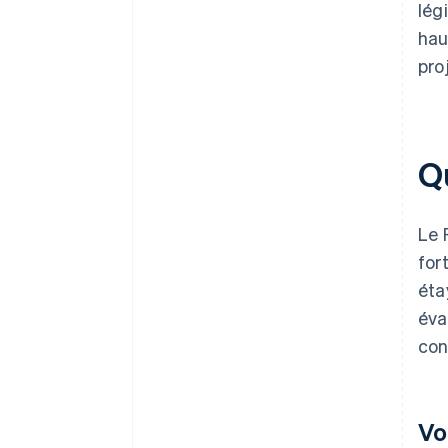
lég
hau
pro
Qu
Le 
for
éta
éva
con
Vo