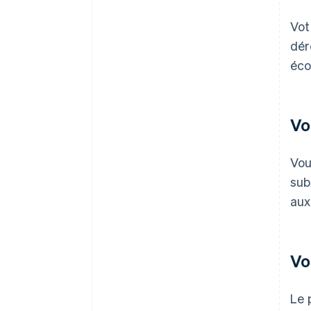
Vot
dér
éco
Vo
Vou
sub
aux
Vo
Le 