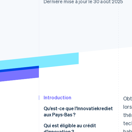
Authorization Boost
Dernière mise à jour le 30 août 2025
Acceptation optimisée
Link
Paiements accélérés
Financial Connections
Comptes financiers associés
Introduction
Obt
lor
Qu’est-ce que l’Innovatiekrediet
aux Pays-Bas ?
thé
tec
Qui est éligible au crédit
hab
d’innovation ?